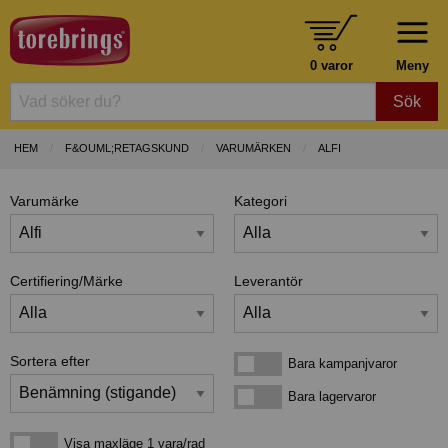
0 varor
Meny
Sök
HEM
F&OUML;RETAGSKUND
VARUMÄRKEN
ALFI
Varumärke
Kategori
Certifiering/Märke
Leverantör
Sortera efter
Bara kampanjvaror
Bara kampanjvaror
Bara lagervaror
Bara lagervaror
Visa maxläge 1 vara/rad
Visa maxläge 1 vara/rad