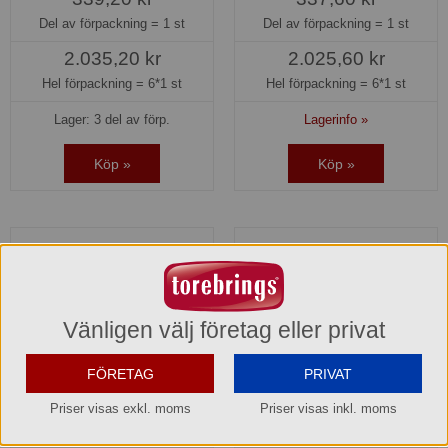
Del av förpackning =
1 st
Del av förpackning =
1 st
2.035,20 kr
2.025,60 kr
Hel förpackning =
6*1 st
Hel förpackning =
6*1 st
Lager: 3 del av förp.
Lagerinfo »
Köp »
Köp »
Vänligen välj företag eller privat
FÖRETAG
PRIVAT
Priser visas exkl. moms
Priser visas inkl. moms
Kulan termoskanna Ash
Kulan termoskanna frostad