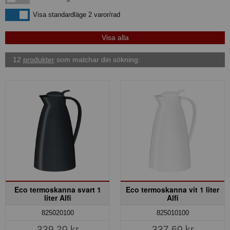
Visa standardläge
Visa standardläge 2 varor/rad
12
produkter
som matchar din sökning:
Eco termoskanna svart 1
Eco termoskanna vit 1 liter
liter Alfi
Alfi
825020100
825010100
339,20 kr
337,60 kr