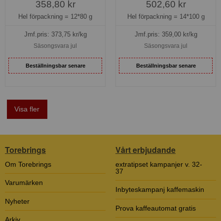
358,80 kr
502,60 kr
Hel förpackning =
12*80 g
Hel förpackning =
14*100 g
Jmf.pris:
373,75
kr/kg
Jmf.pris:
359,00
kr/kg
Säsongsvara jul
Säsongsvara jul
Beställningsbar senare
Beställningsbar senare
Visa fler
Torebrings
Vårt erbjudande
Om Torebrings
extratipset kampanjer v. 32-
37
Varumärken
Inbyteskampanj kaffemaskin
Nyheter
Prova kaffeautomat gratis
Arkiv