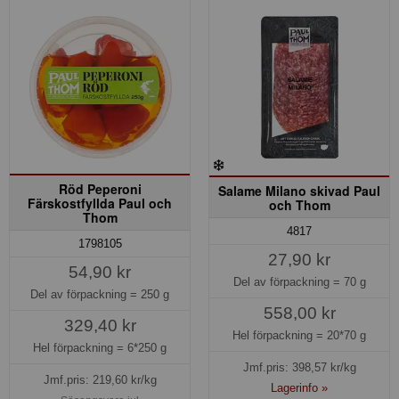
Röd Peperoni
Salame Milano skivad Paul
Färskostfyllda Paul och
och Thom
Thom
4817
1798105
27,90 kr
54,90 kr
Del av förpackning =
70 g
Del av förpackning =
250 g
558,00 kr
329,40 kr
Hel förpackning =
20*70 g
Hel förpackning =
6*250 g
Jmf.pris:
398,57
kr/kg
Jmf.pris:
219,60
kr/kg
Lagerinfo »