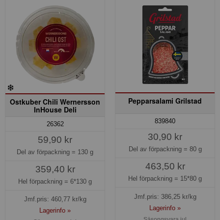
Pepparsalami Grilstad
Ostkuber Chili Wernersson
InHouse Deli
839840
26362
30,90 kr
59,90 kr
Del av förpackning =
80 g
Del av förpackning =
130 g
463,50 kr
359,40 kr
Hel förpackning =
15*80 g
Hel förpackning =
6*130 g
Jmf.pris:
386,25
kr/kg
Jmf.pris:
460,77
kr/kg
Lagerinfo »
Lagerinfo »
Säsongsvara jul