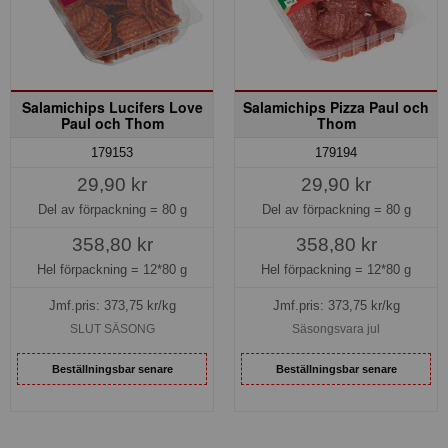
Salamichips Lucifers Love
Salamichips Pizza Paul och
Paul och Thom
Thom
179153
179194
29,90 kr
29,90 kr
Del av förpackning =
80 g
Del av förpackning =
80 g
358,80 kr
358,80 kr
Hel förpackning =
12*80 g
Hel förpackning =
12*80 g
Jmf.pris:
373,75
kr/kg
Jmf.pris:
373,75
kr/kg
SLUT SÄSONG
Säsongsvara jul
Beställningsbar senare
Beställningsbar senare