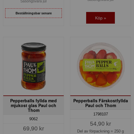
Säsongsvara jul
Beställningsbar senare
Köp »
Pepperballs fyllda med
Pepperballs Färskostfyllda
mjukost glas Paul och
Paul och Thom
Thom
1798107
9062
54,90 kr
69,90 kr
Del av förpackning =
250 g