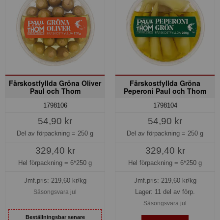
Färskostfyllda Gröna Oliver
Färskostfyllda Gröna
Paul och Thom
Peperoni Paul och Thom
1798106
1798104
54,90 kr
54,90 kr
Del av förpackning =
250 g
Del av förpackning =
250 g
329,40 kr
329,40 kr
Hel förpackning =
6*250 g
Hel förpackning =
6*250 g
Jmf.pris:
219,60
kr/kg
Jmf.pris:
219,60
kr/kg
Lager: 11 del av förp.
Säsongsvara jul
Säsongsvara jul
Beställningsbar senare