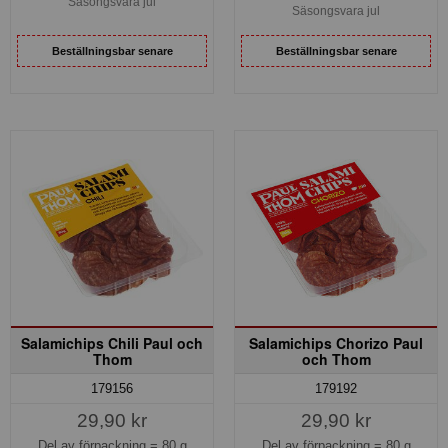
Säsongsvara jul
Säsongsvara jul
Beställningsbar senare
Beställningsbar senare
Salamichips Chili Paul och
Salamichips Chorizo Paul
Thom
och Thom
179156
179192
29,90 kr
29,90 kr
Del av förpackning =
80 g
Del av förpackning =
80 g