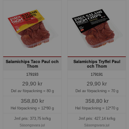
Salamichips Taco Paul och
Salamichips Tryffel Paul
Thom
och Thom
179193
179191
29,90 kr
29,90 kr
Del av förpackning =
80 g
Del av förpackning =
70 g
358,80 kr
358,80 kr
Hel förpackning =
12*80 g
Hel förpackning =
12*70 g
Jmf.pris:
373,75
kr/kg
Jmf.pris:
427,14
kr/kg
Säsongsvara jul
Säsongsvara jul