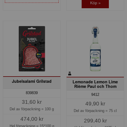
Köp »
Jubelsalami Grilstad
Lemonade Lemon Lime
Rième Paul och Thom
839839
9412
31,60 kr
49,90 kr
Del av förpackning =
100 g
Del av förpackning =
75 cl
474,00 kr
299,40 kr
Hel förpackning =
15*100 g