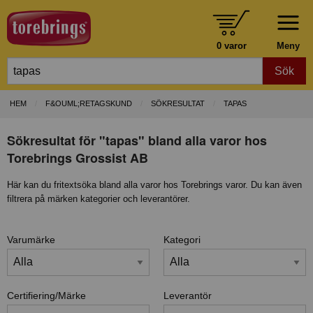
0 varor
Meny
Sök
HEM
F&OUML;RETAGSKUND
SÖKRESULTAT
TAPAS
Sökresultat för "tapas" bland alla varor hos
Torebrings Grossist AB
Här kan du fritextsöka bland alla varor hos Torebrings varor. Du kan även
filtrera på märken kategorier och leverantörer.
Varumärke
Kategori
Certifiering/Märke
Leverantör