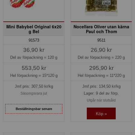
Mini Babybel Original 6x20
Nocellara Oliver utan kärna
g Bel
Paul och Thom
91573
9511
36,90 kr
26,90 kr
Del av förpackning =
120 g
Del av förpackning =
220 g
553,50 kr
295,90 kr
Hel förpackning =
15*120 g
Hel förpackning =
11*220 g
Jmf.pris:
307,50
kr/kg
Jmf.pris:
134,50
kr/kg
Lager: 9 del av förp.
Säsongsvara jul
Utgår när slutsåld
Beställningsbar senare
Köp »