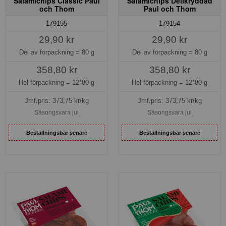
Salamichips Classic Paul
Salamichips Delikryddad
och Thom
Paul och Thom
179155
179154
29,90 kr
29,90 kr
Del av förpackning =
80 g
Del av förpackning =
80 g
358,80 kr
358,80 kr
Hel förpackning =
12*80 g
Hel förpackning =
12*80 g
Jmf.pris:
373,75
kr/kg
Jmf.pris:
373,75
kr/kg
Säsongsvara jul
Säsongsvara jul
Beställningsbar senare
Beställningsbar senare