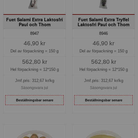
Fuet Salami Extra Laktosfri
Fuet Salami Extra Tryffel
Paul och Thom
Laktosfri Paul och Thom
8947
8946
46,90 kr
46,90 kr
Del av förpackning =
150 g
Del av förpackning =
150 g
562,80 kr
562,80 kr
Hel förpackning =
12*150 g
Hel förpackning =
12*150 g
Jmf.pris:
312,67
kr/kg
Jmf.pris:
312,67
kr/kg
Säsongsvara jul
Säsongsvara jul
Beställningsbar senare
Beställningsbar senare