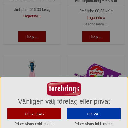
Hel förpackning =
6*75 cl
Jmf.pris:
316,00
kr/kg
Jmf.pris:
66,53
kr/lit
Lagerinfo »
Lagerinfo »
Säsongsvara jul
Köp »
Köp »
Vänligen välj företag eller privat
FÖRETAG
PRIVAT
Mini Babybel Cheddar 6x20
Lemonade Pink Grapefruit
g Bel
Rième Paul och Thom
Priser visas exkl. moms
Priser visas inkl. moms