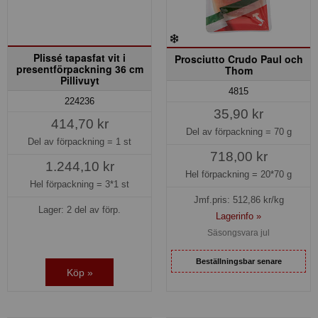
Plissé tapasfat vit i
Prosciutto Crudo Paul och
presentförpackning 36 cm
Thom
Pillivuyt
4815
224236
35,90 kr
414,70 kr
Del av förpackning =
70 g
Del av förpackning =
1 st
718,00 kr
1.244,10 kr
Hel förpackning =
20*70 g
Hel förpackning =
3*1 st
Jmf.pris:
512,86
kr/kg
Lager: 2 del av förp.
Lagerinfo »
Säsongsvara jul
Beställningsbar senare
Köp »