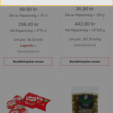
439684
9411
36,90 kr
49,90 kr
Del av förpackning =
120 g
Del av förpackning =
75 cl
442,80 kr
299,40 kr
Hel förpackning =
12*120 g
Hel förpackning =
6*75 cl
Jmf.pris:
307,50
kr/kg
Jmf.pris:
66,53
kr/lit
Säsongsvara jul
Lagerinfo »
Säsongsvara jul
Beställningsbar senare
Beställningsbar senare