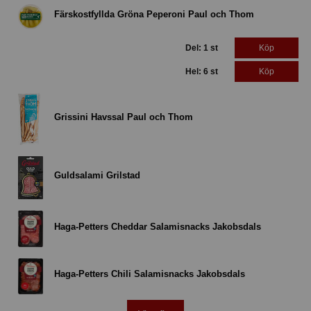
Färskostfyllda Gröna Peperoni Paul och Thom
Del: 1 st
Köp
Hel: 6 st
Köp
Grissini Havssal Paul och Thom
Guldsalami Grilstad
Haga-Petters Cheddar Salamisnacks Jakobsdals
Haga-Petters Chili Salamisnacks Jakobsdals