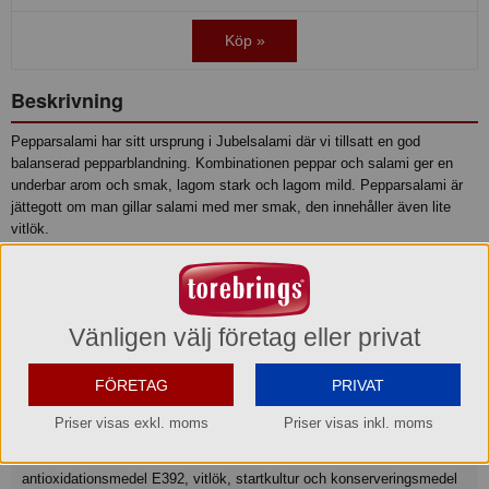
Köp »
Beskrivning
Pepparsalami har sitt ursprung i Jubelsalami där vi tillsatt en god
balanserad pepparblandning. Kombinationen peppar och salami ger en
underbar arom och smak, lagom stark och lagom mild. Pepparsalami är
jättegott om man gillar salami med mer smak, den innehåller även lite
vitlök.
Produktinformation
Relaterade sökord
Vänligen välj företag eller privat
Tapas
Plockmat
Svensk
Pålägg
Frukost
Snacks
Macka
Smörgås
Ostbricka
Charkbricka
Chark
Korv
Paj
Pizza
FÖRETAG
PRIVAT
Priser visas exkl. moms
Priser visas inkl. moms
Ingredienser
Fläskkött*, späck*, nötkött*, salt, svartpeppar 2 %, kryddextrakt,
antioxidationsmedel E392, vitlök, startkultur och konserveringsmedel