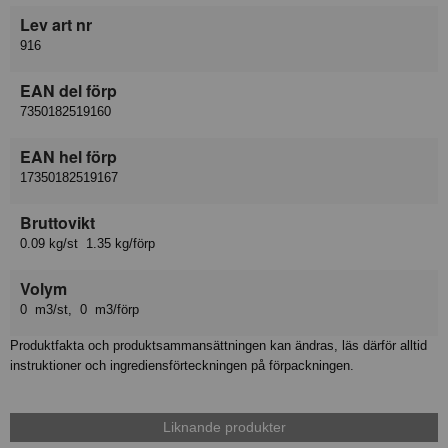
Lev art nr
916
EAN del förp
7350182519160
EAN hel förp
17350182519167
Bruttovikt
0.09 kg/st 1.35 kg/förp
Volym
0 m3/st, 0 m3/förp
Produktfakta och produktsammansättningen kan ändras, läs därför alltid
instruktioner och ingrediensförteckningen på förpackningen.
Liknande produkter