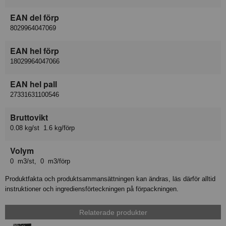
EAN del förp
8029964047069
EAN hel förp
18029964047066
EAN hel pall
27331631100546
Bruttovikt
0.08 kg/st 1.6 kg/förp
Volym
0 m3/st, 0 m3/förp
Produktfakta och produktsammansättningen kan ändras, läs därför alltid
instruktioner och ingrediensförteckningen på förpackningen.
Relaterade produkter