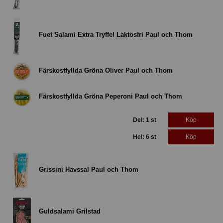
Fuet Salami Extra Tryffel Laktosfri Paul och Thom
Färskostfyllda Gröna Oliver Paul och Thom
Färskostfyllda Gröna Peperoni Paul och Thom
Del: 1 st
Köp
Hel: 6 st
Köp
Grissini Havssal Paul och Thom
Guldsalami Grilstad