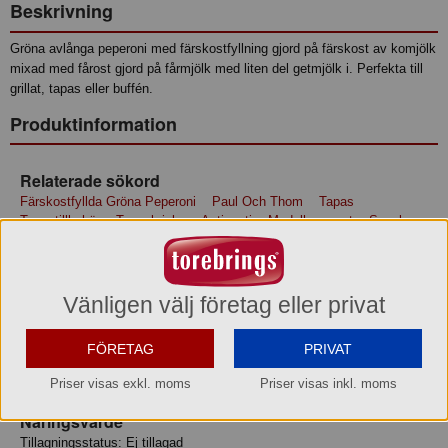
Beskrivning
Gröna avlånga peperoni med färskostfyllning gjord på färskost av komjölk
mixad med fårost gjord på fårmjölk med liten del getmjölk i. Perfekta till
grillat, tapas eller buffén.
Produktinformation
Relaterade sökord
Färskostfyllda Gröna Peperoni
Paul Och Thom
Tapas
Tapastillbehör
Tapasbricka
Antipasti
Medelhavsmat
Snacks
Tillbehör
Inlagda Grönsaker
Färskostfyllda Grönsaker
Ostfyllda
Sallad
Grill
Grillrätter
Grilltillbehör
Student
Midsommar
Fredagsmy
Vänligen välj företag eller privat
Ingredienser
Rapsolja, peperoni (27%), FÄRSKOST (23%), fårost med getmjölk
FÖRETAG
PRIVAT
(10%), bordssalt, konserveringsmedel: E211, surhetsreglerande
medel: mjölksyra, citronsyra, konserveringsmedel: kaliumdisulfit.
Priser visas exkl. moms
Priser visas inkl. moms
Näringsvärde
Tillagningsstatus: Ej tillagad