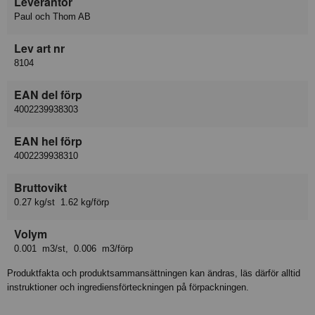
Leverantör
Paul och Thom AB
Lev art nr
8104
EAN del förp
4002239938303
EAN hel förp
4002239938310
Bruttovikt
0.27 kg/st 1.62 kg/förp
Volym
0.001 m3/st, 0.006 m3/förp
Produktfakta och produktsammansättningen kan ändras, läs därför alltid
instruktioner och ingrediensförteckningen på förpackningen.