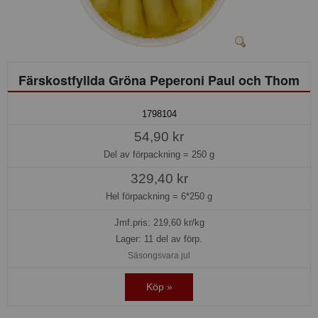
Färskostfyllda Gröna Peperoni Paul och Thom
1798104
54,90 kr
Del av förpackning =
250 g
329,40 kr
Hel förpackning =
6*250 g
Jmf.pris:
219,60
kr/kg
Lager: 11 del av förp.
Säsongsvara jul
Köp »