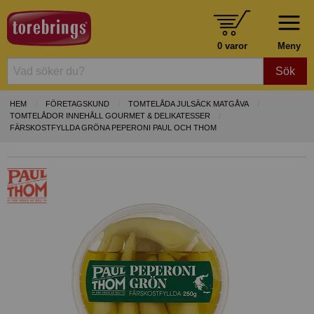
0 varor
Meny
Sök
HEM
FÖRETAGSKUND
TOMTELÅDA JULSÄCK MATGÅVA
TOMTELÅDOR INNEHÅLL GOURMET & DELIKATESSER
FÄRSKOSTFYLLDA GRÖNA PEPERONI PAUL OCH THOM