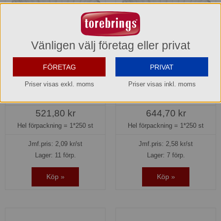
Vänligen välj företag eller privat
FÖRETAG
PRIVAT
Urnfilter korg B10 152/437
Urnfilter korg B20 203/535
Bonamat
Bonamat
Priser visas exkl. moms
Priser visas inkl. moms
47311
47104
521,80 kr
644,70 kr
Hel förpackning =
1*250 st
Hel förpackning =
1*250 st
Jmf.pris:
2,09
kr/st
Jmf.pris:
2,58
kr/st
Lager: 11 förp.
Lager: 7 förp.
Köp »
Köp »