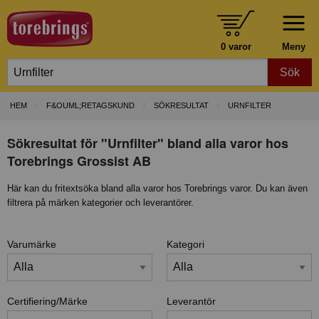
0 varor
Meny
Sök
HEM
F&OUML;RETAGSKUND
SÖKRESULTAT
URNFILTER
Sökresultat för "Urnfilter" bland alla varor hos
Torebrings Grossist AB
Här kan du fritextsöka bland alla varor hos Torebrings varor. Du kan även
filtrera på märken kategorier och leverantörer.
Varumärke
Kategori
Certifiering/Märke
Leverantör