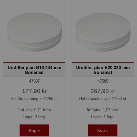
Urnfilter plan B10 244 mm
Urnfilter plan B20 330 mm
Bonamat
Bonamat
47507
47505
177,90 kr
267,90 kr
Hel förpackning =
1*250 st
Hel förpackning =
1*250 st
Jmf.pris:
0,71
kr/st
Jmf.pris:
1,07
kr/st
Lager: 2 förp.
Lager: 3 förp.
Köp »
Köp »