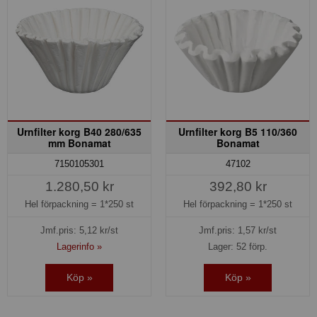
Urnfilter korg B40 280/635
Urnfilter korg B5 110/360
mm Bonamat
Bonamat
7150105301
47102
1.280,50 kr
392,80 kr
Hel förpackning =
1*250 st
Hel förpackning =
1*250 st
Jmf.pris:
5,12
kr/st
Jmf.pris:
1,57
kr/st
Lagerinfo »
Lager: 52 förp.
Köp »
Köp »