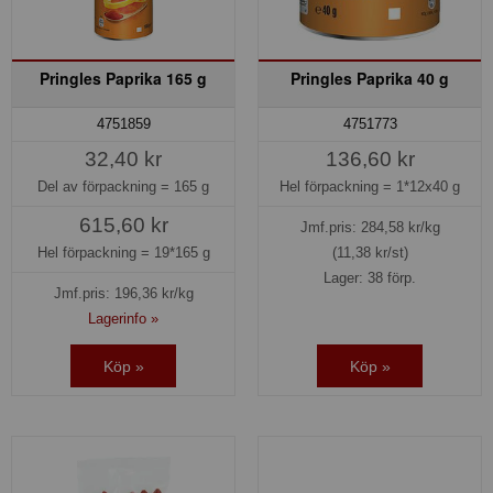
Pringles Paprika 165 g
Pringles Paprika 40 g
4751859
4751773
32,40 kr
136,60 kr
Del av förpackning =
165 g
Hel förpackning =
1*12x40 g
615,60 kr
Jmf.pris:
284,58
kr/kg
Hel förpackning =
19*165 g
(11,38 kr/st)
Lager: 38 förp.
Jmf.pris:
196,36
kr/kg
Lagerinfo »
Köp »
Köp »