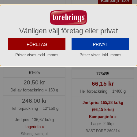
Kampanj! -10%
Vänligen välj företag eller privat
FÖRETAG
PRIVAT
Priser visas exkl. moms
Priser visas inkl. moms
Färskost Paprika 22% Arla®
Korv Stroganoff med vildris
Gooh!
61625
776495
20,50 kr
66,15 kr
Del av förpackning =
150 g
Hel förpackning =
1*400 g
246,00 kr
Jmf.pris:
165,38
kr/kg
Hel förpackning =
12*150 g
(66,15 kr/st)
Kampanjinfo »
Jmf.pris:
136,67
kr/kg
Lager: 2 förp.
Lagerinfo »
BÄST-FÖRE 260814
Säsongsvara jul