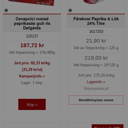
Cevapcici rostad
Färskost Paprika & Lök
paprikasås gult ris
24% Tine
Dafgårds
1617203
125137
21,90 kr
187,72 kr
Del av förpackning =
125 g
Hel förpackning =
1*6x380g
219,00 kr
Jmf.pris:
82,33
kr/kg
Hel förpackning =
10*125 g
(31,29 kr/st)
Jmf.pris:
175,20
kr/kg
Kampanjinfo »
Lagerinfo »
Lager: 1 förp.
Säsongsvara jul
Beställningsbar senare
Köp »