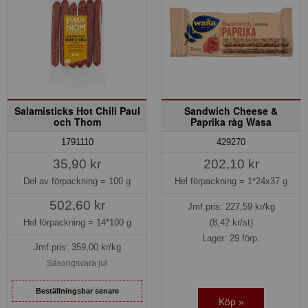
Salamisticks Hot Chili Paul
Sandwich Cheese &
och Thom
Paprika råg Wasa
1791110
429270
35,90 kr
202,10 kr
Del av förpackning =
100 g
Hel förpackning =
1*24x37 g
502,60 kr
Jmf.pris:
227,59
kr/kg
Hel förpackning =
14*100 g
(8,42 kr/st)
Lager: 29 förp.
Jmf.pris:
359,00
kr/kg
Säsongsvara jul
Beställningsbar senare
Köp »