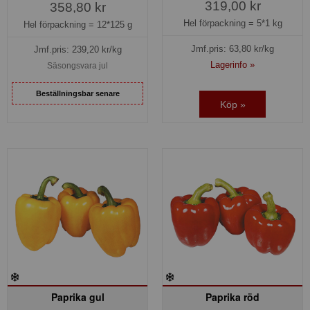
319,00 kr
358,80 kr
Hel förpackning =
5*1 kg
Hel förpackning =
12*125 g
Jmf.pris:
63,80
kr/kg
Jmf.pris:
239,20
kr/kg
Lagerinfo »
Säsongsvara jul
Beställningsbar senare
Köp »
Paprika gul
Paprika röd