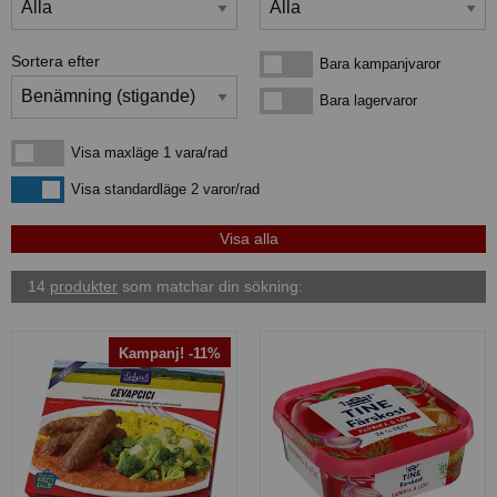
Sortera efter
Bara kampanjvaror
Bara kampanjvaror
Bara lagervaror
Bara lagervaror
Visa maxläge 1 vara/rad
Visa maxläge 1 vara/rad
Visa standardläge
Visa standardläge 2 varor/rad
14
produkter
som matchar din sökning:
Kampanj! -11%