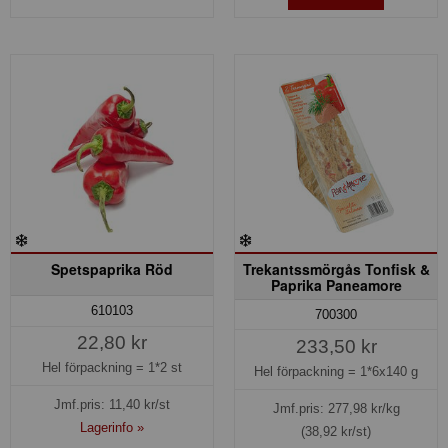
Spetspaprika Röd
Trekantssmörgås Tonfisk &
Paprika Paneamore
610103
700300
22,80 kr
233,50 kr
Hel förpackning =
1*2 st
Hel förpackning =
1*6x140 g
Jmf.pris:
11,40
kr/st
Jmf.pris:
277,98
kr/kg
Lagerinfo »
(38,92 kr/st)