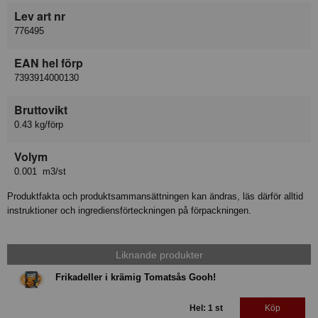
Lev art nr
776495
EAN hel förp
7393914000130
Bruttovikt
0.43 kg/förp
Volym
0.001 m3/st
Produktfakta och produktsammansättningen kan ändras, läs därför alltid
instruktioner och ingrediensförteckningen på förpackningen.
Liknande produkter
Frikadeller i krämig Tomatsås Gooh!
Hel: 1 st
Köp