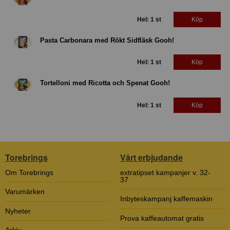
Hel: 1 st
Köp
Pasta Carbonara med Rökt Sidfläsk Gooh!
Hel: 1 st
Köp
Tortelloni med Ricotta och Spenat Gooh!
Hel: 1 st
Köp
Torebrings
Vårt erbjudande
Om Torebrings
extratipset kampanjer v. 32-
37
Varumärken
Inbyteskampanj kaffemaskin
Nyheter
Prova kaffeautomat gratis