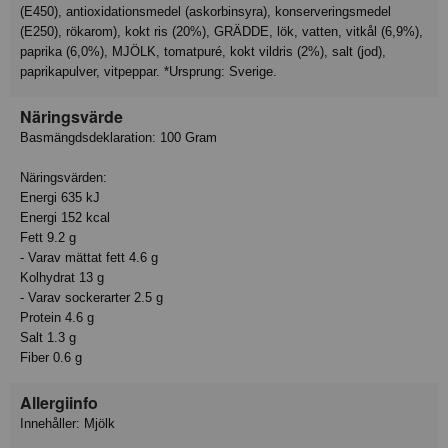
(E450), antioxidationsmedel (askorbinsyra), konserveringsmedel
(E250), rökarom), kokt ris (20%), GRÄDDE, lök, vatten, vitkål (6,9%),
paprika (6,0%), MJÖLK, tomatpuré, kokt vildris (2%), salt (jod),
paprikapulver, vitpeppar. *Ursprung: Sverige.
Näringsvärde
Basmängdsdeklaration: 100 Gram
Näringsvärden:
Energi 635 kJ
Energi 152 kcal
Fett 9.2 g
- Varav mättat fett 4.6 g
Kolhydrat 13 g
- Varav sockerarter 2.5 g
Protein 4.6 g
Salt 1.3 g
Fiber 0.6 g
Allergiinfo
Innehåller: Mjölk