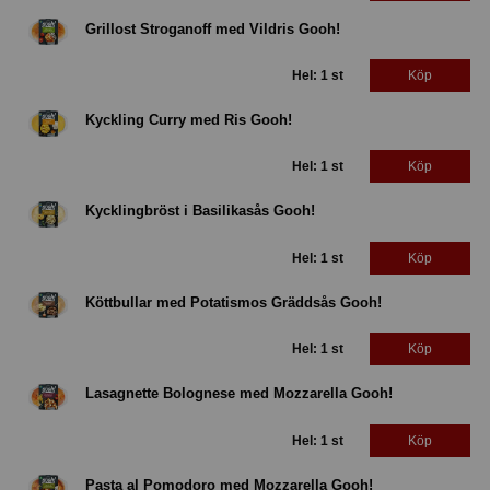
Grillost Stroganoff med Vildris Gooh!
Hel: 1 st
Köp
Kyckling Curry med Ris Gooh!
Hel: 1 st
Köp
Kycklingbröst i Basilikasås Gooh!
Hel: 1 st
Köp
Köttbullar med Potatismos Gräddsås Gooh!
Hel: 1 st
Köp
Lasagnette Bolognese med Mozzarella Gooh!
Hel: 1 st
Köp
Pasta al Pomodoro med Mozzarella Gooh!