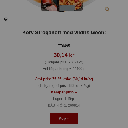
Korv Stroganoff med vildris Gooh!
776495
30,14 kr
(Tidigare pris: 73,50 kr)
Hel förpackning =
1*400 g
Jmf.pris:
75,35
kr/kg (30,14 kr/st)
(Tidigare jmf.pris: 183,75 kr/kg)
Kampanjinfo »
Lager: 1 förp.
BÄST-FÖRE 260814
Köp »