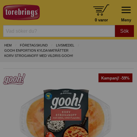
0 varor
Meny
Sök
HEM
FÖRETAGSKUND
LIVSMEDEL
GOOH ENPORTION KYLDA MATRÄTTER
KORV STROGANOFF MED VILDRIS GOOH!
Kampanj! -59%