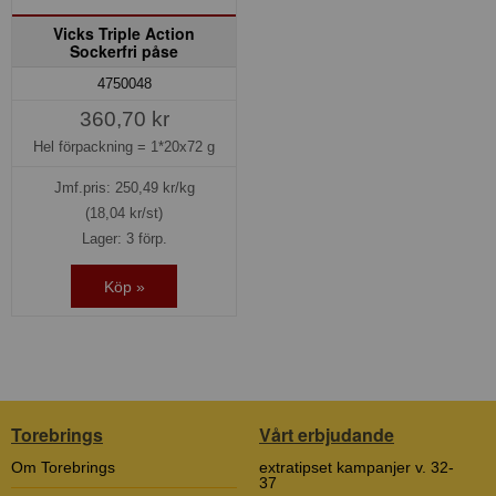
Vicks Triple Action
Sockerfri påse
4750048
360,70 kr
Hel förpackning =
1*20x72 g
Jmf.pris:
250,49
kr/kg
(18,04 kr/st)
Lager: 3 förp.
Köp »
Torebrings
Vårt erbjudande
Om Torebrings
extratipset kampanjer v. 32-
37