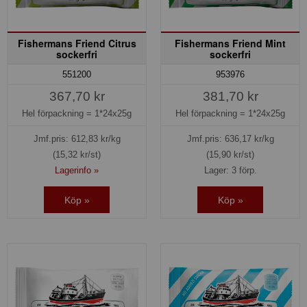
Fishermans Friend Citrus
Fishermans Friend Mint
sockerfri
sockerfri
551200
953976
367,70 kr
381,70 kr
Hel förpackning =
1*24x25g
Hel förpackning =
1*24x25g
Jmf.pris:
612,83
kr/kg
Jmf.pris:
636,17
kr/kg
(15,32 kr/st)
(15,90 kr/st)
Lagerinfo »
Lager: 3 förp.
Köp »
Köp »