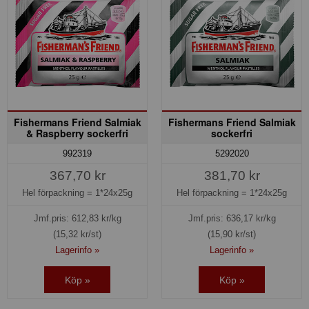
Fishermans Friend Salmiak
Fishermans Friend Salmiak
& Raspberry sockerfri
sockerfri
992319
5292020
367,70 kr
381,70 kr
Hel förpackning =
1*24x25g
Hel förpackning =
1*24x25g
Jmf.pris:
612,83
kr/kg
Jmf.pris:
636,17
kr/kg
(15,32 kr/st)
(15,90 kr/st)
Lagerinfo »
Lagerinfo »
Köp »
Köp »