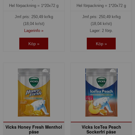
Hel förpackning =
1*20x72 g
Hel förpackning =
1*20x72 g
Jmf.pris:
250,49
kr/kg
Jmf.pris:
250,49
kr/kg
(18,04 kr/st)
(18,04 kr/st)
Lagerinfo »
Lager: 2 förp.
Köp »
Köp »
Vicks Honey Fresh Menthol
Vicks IceTea Peach
påse
Sockerfri påse