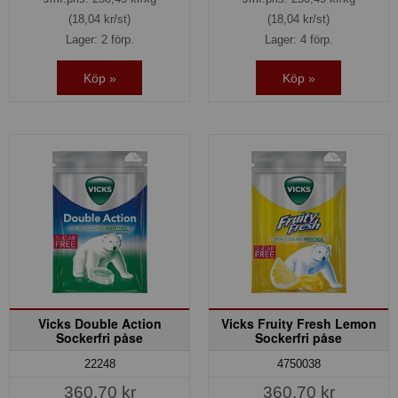
(18,04 kr/st)
(18,04 kr/st)
Lager: 2 förp.
Lager: 4 förp.
Köp »
Köp »
Vicks Double Action
Vicks Fruity Fresh Lemon
Sockerfri påse
Sockerfri påse
22248
4750038
360,70 kr
360,70 kr