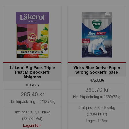
Läkerol Big Pack Triple
Vicks Blue Active Super
Treat Mix sockerfri
Strong Sockerfri påse
Ahlgrens
4750036
1017087
360,70 kr
285,40 kr
Hel förpackning =
1*20x72 g
Hel förpackning =
1*12x75g
Jmf.pris:
250,49
kr/kg
Jmf.pris:
317,11
kr/kg
(18,04 kr/st)
(23,78 kr/st)
Lager: 1 förp.
Lagerinfo »