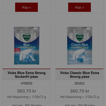
Köp »
Köp »
Vicks Blue Extra Strong
Vicks Classic Blue Extra
Sockerfri påse
Strong påse
4750032
261812
360,70 kr
360,70 kr
Hel förpackning =
1*20x72 g
Hel förpackning =
1*20x72 g
Jmf.pris:
250,49
kr/kg
Jmf.pris:
250,49
kr/kg