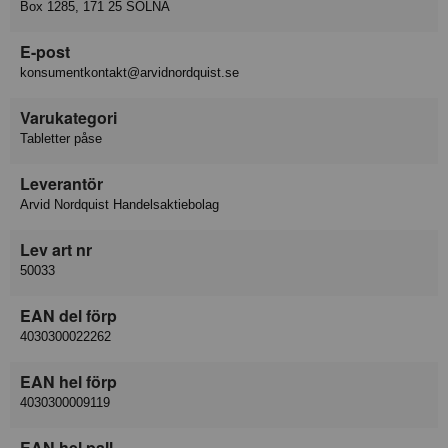
Box 1285, 171 25 SOLNA
E-post
konsumentkontakt@arvidnordquist.se
Varukategori
Tabletter påse
Leverantör
Arvid Nordquist Handelsaktiebolag
Lev art nr
50033
EAN del förp
4030300022262
EAN hel förp
4030300009119
EAN hel pall