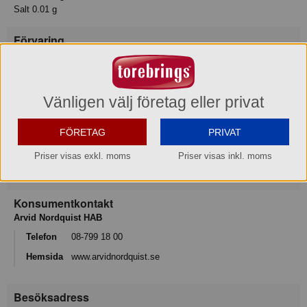
Salt 0.01 g
Förvaring
Max-/Mintemperatur: 21/11°C
Förvaras torrt, ej över normal rumstemperatur. Skyddas mot direkt
solljus
Vänligen välj företag eller privat
Ursprungsland
Tyskland
FÖRETAG
PRIVAT
Varumärke
Priser visas exkl. moms
Priser visas inkl. moms
Vicks
Konsumentkontakt
Arvid Nordquist HAB
Telefon
08-799 18 00
Hemsida
www.arvidnordquist.se
Besöksadress