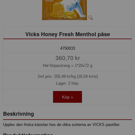
Vicks Honey Fresh Menthol påse
4750033
360,70 kr
Hel förpackning =
1*20x72 g
Jmf.pris:
250,49
kr/kg (18,04 kr/st)
Lager: 2 förp.
Köp »
Beskrivning
Upplev den friska känslan hos de olika sorterna av VICKS pastiller.