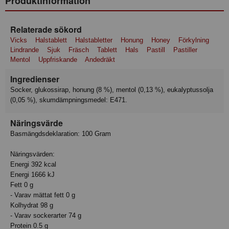
Produktinformation
Relaterade sökord
Vicks
Halstablett
Halstabletter
Honung
Honey
Förkylning
Lindrande
Sjuk
Fräsch
Tablett
Hals
Pastill
Pastiller
Mentol
Uppfriskande
Andedräkt
Ingredienser
socker, glukossirap, honung (8 %), mentol (0,13 %), eukalyptussolja
(0,05 %), skumdämpningsmedel: E471.
Näringsvärde
Basmängdsdeklaration: 100 Gram
Näringsvärden:
Energi 392 kcal
Energi 1666 kJ
Fett 0 g
- Varav mättat fett 0 g
Kolhydrat 98 g
- Varav sockerarter 74 g
Protein 0.5 g