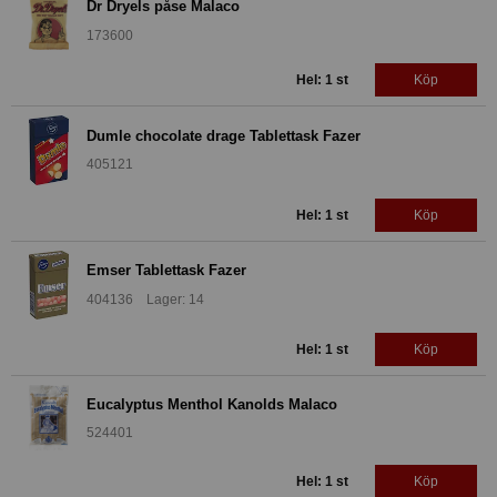
Dr Dryels påse Malaco
173600
Hel: 1 st
Köp
Dumle chocolate drage Tablettask Fazer
405121
Hel: 1 st
Köp
Emser Tablettask Fazer
404136 Lager: 14
Hel: 1 st
Köp
Eucalyptus Menthol Kanolds Malaco
524401
Hel: 1 st
Köp