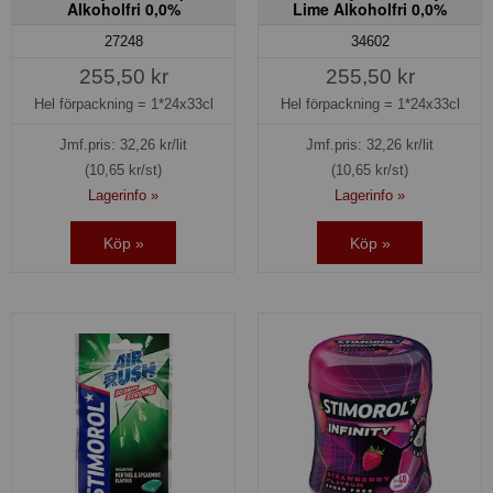
Alkoholfri 0,0%
Lime Alkoholfri 0,0%
27248
34602
255,50 kr
255,50 kr
Hel förpackning =
1*24x33cl
Hel förpackning =
1*24x33cl
Jmf.pris:
32,26
kr/lit
Jmf.pris:
32,26
kr/lit
(10,65 kr/st)
(10,65 kr/st)
Lagerinfo »
Lagerinfo »
Köp »
Köp »