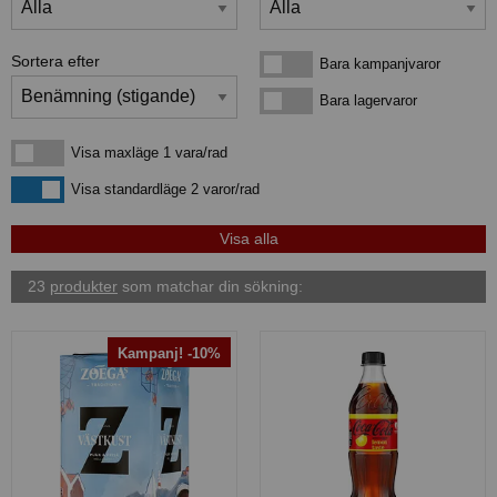
Sortera efter
Bara kampanjvaror
Bara kampanjvaror
Bara lagervaror
Bara lagervaror
Visa maxläge 1 vara/rad
Visa maxläge 1 vara/rad
Visa standardläge
Visa standardläge 2 varor/rad
23
produkter
som matchar din sökning:
Kampanj! -10%