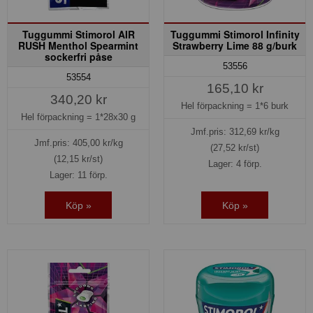
Tuggummi Stimorol AIR
Tuggummi Stimorol Infinity
RUSH Menthol Spearmint
Strawberry Lime 88 g/burk
sockerfri påse
53556
53554
165,10 kr
340,20 kr
Hel förpackning =
1*6 burk
Hel förpackning =
1*28x30 g
Jmf.pris:
312,69
kr/kg
Jmf.pris:
405,00
kr/kg
(27,52 kr/st)
(12,15 kr/st)
Lager: 4 förp.
Lager: 11 förp.
Köp »
Köp »