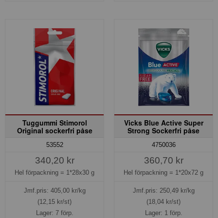
Tuggummi Stimorol
Vicks Blue Active Super
Original sockerfri påse
Strong Sockerfri påse
53552
4750036
340,20 kr
360,70 kr
Hel förpackning =
1*28x30 g
Hel förpackning =
1*20x72 g
Jmf.pris:
405,00
kr/kg
Jmf.pris:
250,49
kr/kg
(12,15 kr/st)
(18,04 kr/st)
Lager: 7 förp.
Lager: 1 förp.