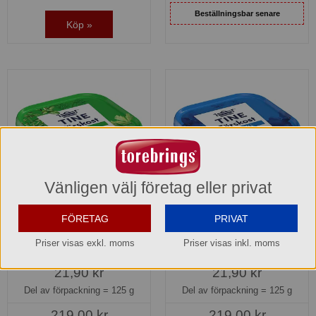
Beställningsbar senare
Köp »
Vänligen välj företag eller privat
FÖRETAG
PRIVAT
Färskost Örter 24% Tine
Färsost Naturell 24% Tine
Priser visas exkl. moms
Priser visas inkl. moms
1617204
1617202
21,90 kr
21,90 kr
Del av förpackning =
125 g
Del av förpackning =
125 g
219,00 kr
219,00 kr