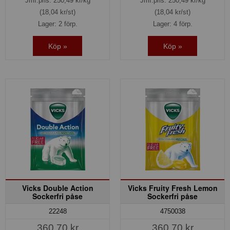
Jmf.pris:
250,49
kr/kg
Jmf.pris:
250,49
kr/kg
(18,04 kr/st)
(18,04 kr/st)
Lager: 2 förp.
Lager: 4 förp.
Köp »
Köp »
Vicks Double Action
Vicks Fruity Fresh Lemon
Sockerfri påse
Sockerfri påse
22248
4750038
360,70 kr
360,70 kr