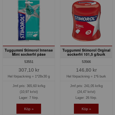
Tuggummi Stimorol Intense
Tuggummi Stimorol Orginal
Mint sockerfri påse
sockerfri 101,5 g/burk
53551
53566
307,10 kr
146,80 kr
Hel förpackning =
1*28x30 g
Hel förpackning =
1*6 burk
Jmf.pris:
365,60
kr/kg
Jmf.pris:
241,05
kr/kg
(10,97 kr/st)
(24,47 kr/st)
Lager: 7 förp.
Lager: 26 förp.
Köp »
Köp »