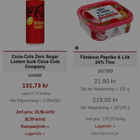
Coca-Cola Zero Sugar
Färskost Paprika & Lök
Lemon burk Coca-Cola
24% Tine
Company
1617203
644988
21,90 kr
131,73 kr
Del av förpackning =
125 g
+ pant 37,74 kr/förp
219,00 kr
Hel förpackning =
1*20x33cl
Hel förpackning =
10*125 g
Jmf.pris:
19,96
kr/lit
Jmf.pris:
175,20
kr/kg
(6,59 kr/st)
Lagerinfo »
Kampanjinfo »
Lagerinfo »
Säsongsvara jul