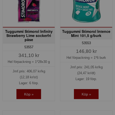
Tuggummi Stimorol Infinity
Tuggummi Stimorol Intence
Strawberry Lime sockerfri
Mint 101,5 g/burk
påse
53553
53557
146,80 kr
341,10 kr
Hel förpackning =
1*6 burk
Hel förpackning =
1*28x30 g
Jmf.pris:
241,05
kr/kg
Jmf.pris:
406,07
kr/kg
(24,47 kr/dt)
(12,18 kr/st)
Lager: 19 förp.
Lager: 6 förp.
Köp »
Köp »