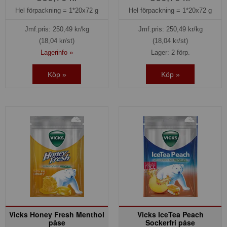
Hel förpackning =
1*20x72 g
Hel förpackning =
1*20x72 g
Jmf.pris:
250,49
kr/kg
Jmf.pris:
250,49
kr/kg
(18,04 kr/st)
(18,04 kr/st)
Lagerinfo »
Lager: 2 förp.
Köp »
Köp »
Vicks Honey Fresh Menthol
Vicks IceTea Peach
påse
Sockerfri påse