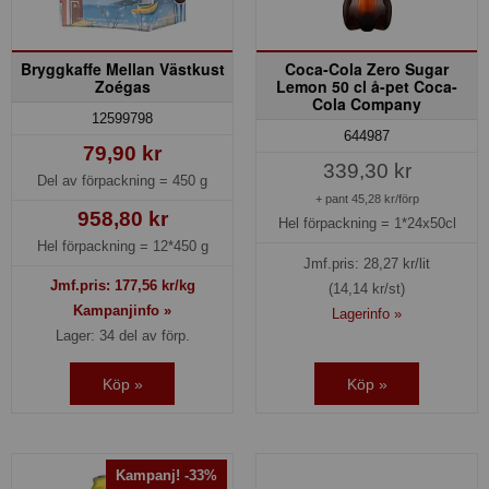
Bryggkaffe Mellan Västkust
Coca-Cola Zero Sugar
Zoégas
Lemon 50 cl å-pet Coca-
Cola Company
12599798
644987
79,90 kr
339,30 kr
Del av förpackning =
450 g
+ pant 45,28 kr/förp
958,80 kr
Hel förpackning =
1*24x50cl
Hel förpackning =
12*450 g
Jmf.pris:
28,27
kr/lit
Jmf.pris:
177,56
kr/kg
(14,14 kr/st)
Kampanjinfo »
Lagerinfo »
Lager: 34 del av förp.
Köp »
Köp »
Kampanj! -33%