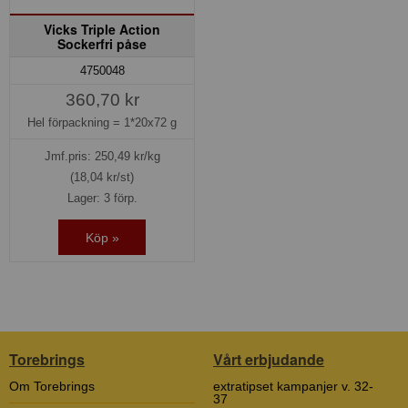
Vicks Triple Action
Sockerfri påse
4750048
360,70 kr
Hel förpackning =
1*20x72 g
Jmf.pris:
250,49
kr/kg
(18,04 kr/st)
Lager: 3 förp.
Köp »
Torebrings
Vårt erbjudande
Om Torebrings
extratipset kampanjer v. 32-
37