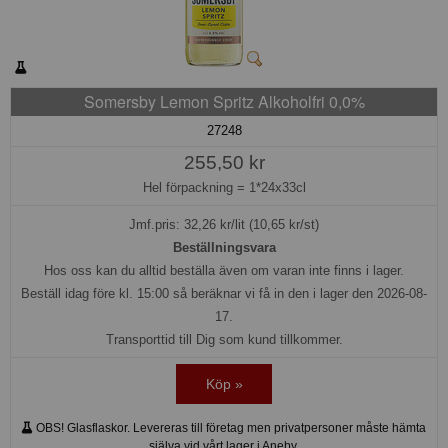
Somersby Lemon Spritz Alkoholfri 0,0%
27248
255,50 kr
Hel förpackning =
1*24x33cl
Jmf.pris:
32,26
kr/lit (10,65 kr/st)
Beställningsvara
Hos oss kan du alltid beställa även om varan inte finns i lager.
Beställ idag före kl. 15:00 så beräknar vi få in den i lager den 2026-08-
17.
Transporttid till Dig som kund tillkommer.
Köp »
OBS! Glasflaskor. Levereras till företag men privatpersoner måste hämta
själva vid vårt lager i Aneby.