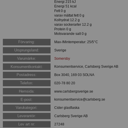
Energi 215 kJ
Energi 51 kcal
Fett 0 g
varav mättat fett 0 g
Kolhydrat 12.2 g
varav sockerarter 12.2 g
Protein 0 g
Motsvarande salt 0 g
Förvaring:
Max-/Mintemperatur: 25/5°C
Ursprungsland:
Sverige
Varumärke:
Somersby
Konsumentkontakt:
Konsumentservice, Carlsberg Sverige AB
Postadress:
Box 3040, 169 03 SOLNA
Telefon:
020-78 80 20
Hemsida:
www.carlsbergsverige.se
E-post:
konsumentservice@carlsberg.se
Varukategori:
Cider glasflaska
Leverantör:
Carlsberg Sverige AB
Lev art nr:
27248