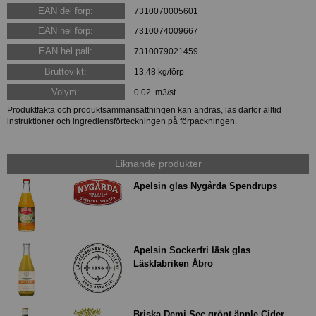
EAN del förp:
7310070005601
EAN hel förp:
7310074009667
EAN hel pall:
7310079021459
Bruttovikt:
13.48 kg/förp
Volym:
0.02 m3/st
Produktfakta och produktsammansättningen kan ändras, läs därför alltid
instruktioner och ingrediensförteckningen på förpackningen.
Liknande produkter
Apelsin glas Nygårda Spendrups
Apelsin Sockerfri läsk glas
Läskfabriken Åbro
Briska Demi Sec grönt äpple Cider