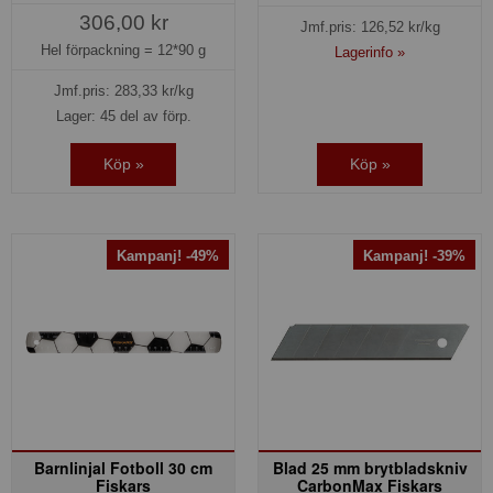
306,00 kr
Jmf.pris:
126,52
kr/kg
Hel förpackning =
12*90 g
Lagerinfo »
Jmf.pris:
283,33
kr/kg
Lager: 45 del av förp.
Köp »
Köp »
Kampanj! -49%
Kampanj! -39%
Barnlinjal Fotboll 30 cm
Blad 25 mm brytbladskniv
Fiskars
CarbonMax Fiskars