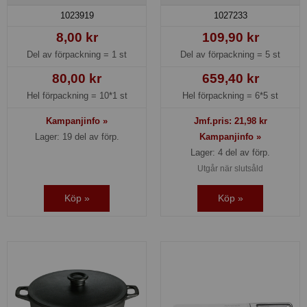
1023919
1027233
8,00 kr
109,90 kr
Del av förpackning =
1 st
Del av förpackning =
5 st
80,00 kr
659,40 kr
Hel förpackning =
10*1 st
Hel förpackning =
6*5 st
Kampanjinfo »
Jmf.pris:
21,98
kr
Lager: 19 del av förp.
Kampanjinfo »
Lager: 4 del av förp.
Utgår när slutsåld
Köp »
Köp »