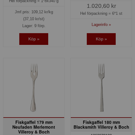
Hel förpackning =
1*8x340 g
1.020,60 kr
Jmf.pris:
109,12
kr/kg
Hel förpackning =
6*1 st
(37,10 kr/st)
Lagerinfo »
Lager: 9 förp.
Köp »
Köp »
Fiskgaffel 179 mm
Fiskgaffel 180 mm
Neufaden Merlemont
Blacksmith Villeroy & Boch
Villeroy & Boch