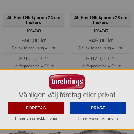
All Steel Stekpanna 24 cm
All Steel Stekpanna 28 cm
Fiskars
Fiskars
1064743
1064745
650,00 kr
845,00 kr
Del av förpackning =
1 st
Del av förpackning =
1 st
3.900,00 kr
5.070,00 kr
Hel förpackning =
6*1 st
Hel förpackning =
6*1 st
Lager: 5 del av förp.
Lager: 1 del av förp.
Köp »
Köp »
Vänligen välj företag eller privat
FÖRETAG
PRIVAT
Priser visas exkl. moms
Priser visas inkl. moms