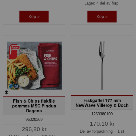
Lager: 4 del av förp.
Köp »
Köp »
Fiskgaffel 177 mm
Fish & Chips fiskfilé
NewWave Villeroy & Boch
pommes MSC Findus
Dagens
1263380100
96020369
170,10 kr
296,80 kr
Del av förpackning =
1 st