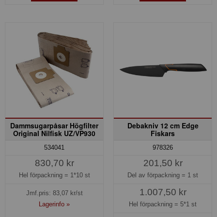
Dammsugarpåsar Högfilter
Debakniv 12 cm Edge
Original Nilfisk UZ/VP930
Fiskars
534041
978326
830,70 kr
201,50 kr
Hel förpackning =
1*10 st
Del av förpackning =
1 st
1.007,50 kr
Jmf.pris:
83,07
kr/st
Lagerinfo »
Hel förpackning =
5*1 st