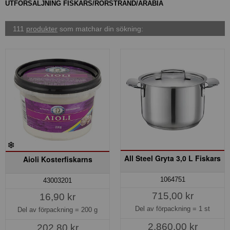
UTFÖRSÄLJNING FISKARS/RÖRSTRAND/ARABIA
111
produkter
som matchar din sökning:
All Steel Gryta 3,0 L Fiskars
Aioli Kosterfiskarns
1064751
43003201
715,00 kr
16,90 kr
Del av förpackning =
1 st
Del av förpackning =
200 g
2.860,00 kr
202,80 kr