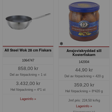
All Steel Wok 28 cm Fiskars
Ansjoviskryddad sill
Kosterfiskarn
1064747
142004
858,00 kr
44,90 kr
Del av förpackning =
1 st
Del av förpackning =
420 g
3.432,00 kr
359,20 kr
Hel förpackning =
4*1 st
Hel förpackning =
8*420 g
Lagerinfo »
Jmf.pris:
224,50
kr/kg
Lagerinfo »
Säsongsvara jul