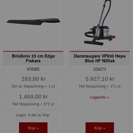
Brödkniv 23 cm Edge
Dammsugare VP930 Hepa
Fiskars
Blue HF Nilfisk
978305
534273
293,80 kr
5.927,10 kr
Del av förpackning =
1 st
Hel förpackning =
1*1 st
1.469,00 kr
Lagerinfo »
Hel förpackning =
5*1 st
Lager: 4 del av förp.
Köp »
Köp »