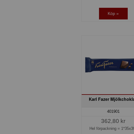
Köp »
Karl Fazer Mjölkchokl
401901
362,80 kr
Hel förpackning =
1*35x3