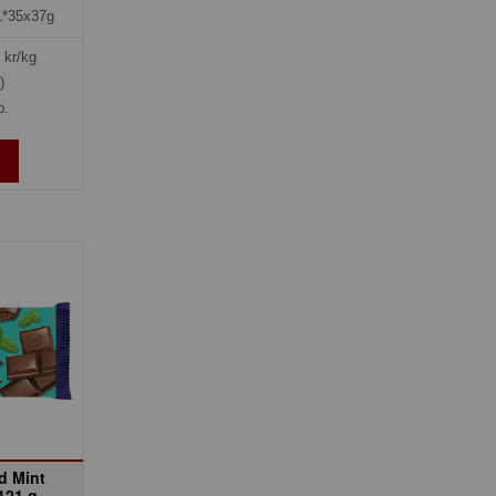
1*35x37g
kr/kg
)
p.
ed Mint
121 g