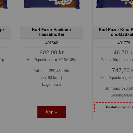
ge
Karl Fazer Hackade
Karl Fazer Kina R
Hasselnötter
chokladka
401779
401542
46,70 k
602,00 kr
Del av förpacknin
21g
Hel förpackning =
1*16x145g
747,20 
Jmf.pris:
259,48
kr/kg
Hel förpackning =
(37,63 kr/st)
Lagerinfo »
Jmf.pris:
373,60
Säsongsvara 
Beställningsbar 
Köp »