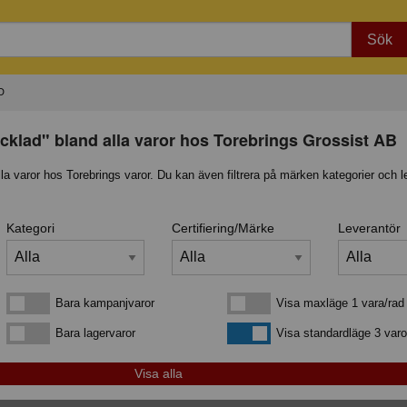
Sök
D
cklad" bland alla varor hos Torebrings Grossist AB
lla varor hos Torebrings varor. Du kan även filtrera på märken kategorier och l
Kategori
Certifiering/Märke
Leverantör
Bara kampanjvaror
Visa maxläge 1 vara/rad
Bara kampanjvaror
Visa maxläge 1 vara/rad
Bara lagervaror
Visa standardläge
Bara lagervaror
Visa standardläge 3 varo