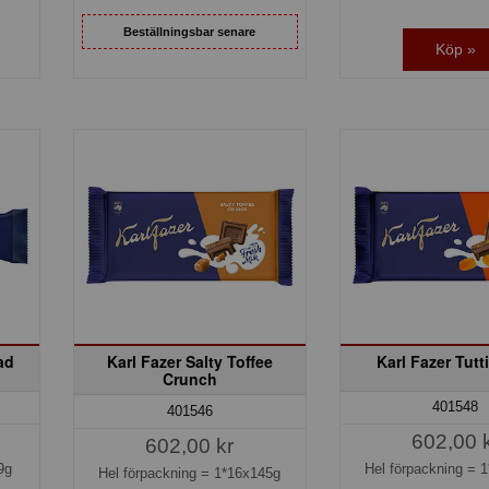
Beställningsbar senare
Köp »
ad
Karl Fazer Salty Toffee
Karl Fazer Tutti
Crunch
401548
401546
602,00 
602,00 kr
9g
Hel förpackning =
1
Hel förpackning =
1*16x145g