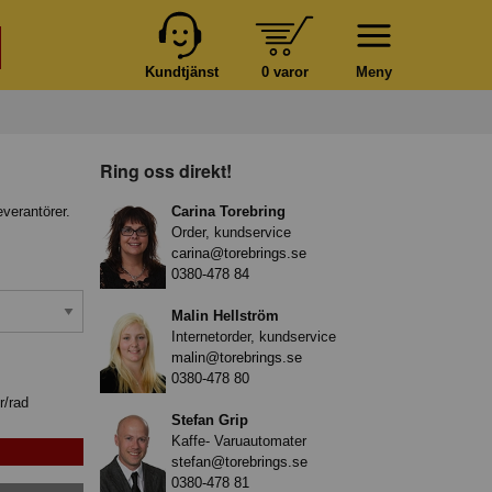
Kundtjänst
0 varor
Meny
Ring oss direkt!
everantörer.
Carina Torebring
Order, kundservice
carina@torebrings.se
0380-478 84
Malin Hellström
Internetorder, kundservice
malin@torebrings.se
0380-478 80
r/rad
Stefan Grip
Kaffe- Varuautomater
stefan@torebrings.se
0380-478 81