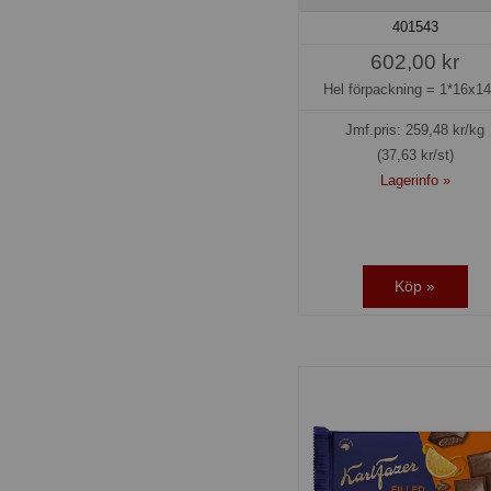
401543
602,00 kr
Hel förpackning =
1*16x1
Jmf.pris:
259,48
kr/kg
(37,63 kr/st)
Lagerinfo »
Köp »