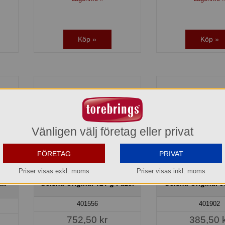
Köp »
Köp »
Vänligen välj företag eller privat
FÖRETAG
PRIVAT
Priser visas exkl. moms
Priser visas inkl. moms
ak
Geisha Original 121 g Fazer
Geisha Original 3
401556
401902
752,50 kr
385,50 