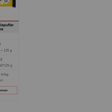
ispuffar
ka
r
g =
125 g
kr
16*125 g
kr/kg
jul
senare