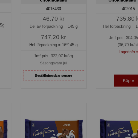
4015430
402015
46,70 kr
735,80 
45g
Del av förpackning =
145 g
Hel förpackning =
1
747,20 kr
Jmf.pris:
304,05
Hel förpackning =
16*145 g
(36,79 kr/st
Lagerinfo 
Jmf.pris:
322,07
kr/kg
Säsongsvara jul
Beställningsbar senare
Köp »