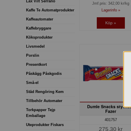
Lax Vilt Serrano
Jmf.pris:
342,00
kr/kg
Lagerinfo »
Kaffe Te Automatprodukter
Kaffeautomater
Köp »
Kaffebryggare
Köksprodukter
Livsmedel
Porslin
Presentkort
Påskägg Påskgodis
Små-el
Städ Rengöring Kem
Tillbehör Automater
Dumle Snacks stycks
Torkpapper Tejp
Fazer
Emballage
401757
Uteprodukter Fiskars
275,30 kr