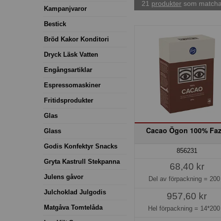
21
produkter
som matchar
Kampanjvaror
Bestick
Bröd Kakor Konditori
Dryck Läsk Vatten
Engångsartiklar
Espressomaskiner
Fritidsprodukter
Glas
Cacao Ögon 100% Faz
Glass
Godis Konfektyr Snacks
856231
Gryta Kastrull Stekpanna
68,40 kr
Julens gåvor
Del av förpackning =
200
Julchoklad Julgodis
957,60 kr
Matgåva Tomtelåda
Hel förpackning =
14*200