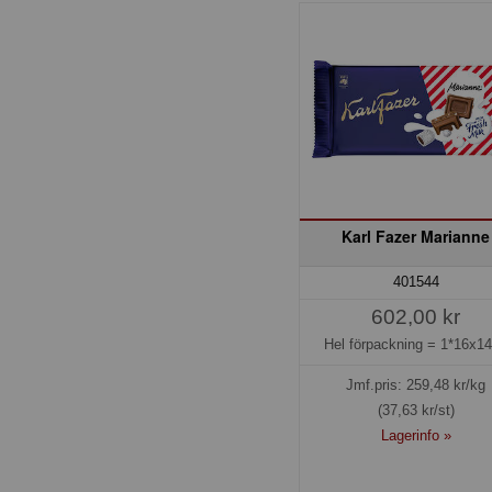
Karl Fazer Marianne
401544
602,00 kr
Hel förpackning =
1*16x1
Jmf.pris:
259,48
kr/kg
(37,63 kr/st)
Lagerinfo »