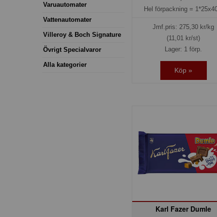
Varuautomater
Hel förpackning =
1*25x40
Vattenautomater
Jmf.pris:
275,30
kr/kg
Villeroy & Boch Signature
(11,01 kr/st)
Lager: 1 förp.
Övrigt Specialvaror
Alla kategorier
Köp »
Karl Fazer Dumle