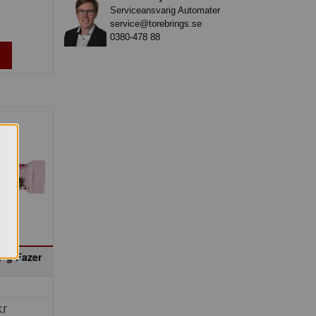
Serviceansvarig Automater
service@torebrings.se
0380-478 88
7 g Fazer
kr