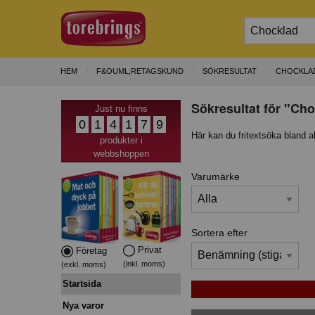
HEM
F&OUML;RETAGSKUND
SÖKRESULTAT
CHOCKLA
Sökresultat för "Cho
Just nu finns
0
1
4
1
7
9
Här kan du fritextsöka bland a
produkter i
webbshoppen
Varumärke
Sortera efter
Privat
Företag
(inkl. moms)
(exkl. moms)
Startsida
Nya varor