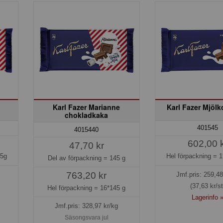
Karl Fazer Marianne
Karl Fazer Mjöl
chokladkaka
401545
4015440
602,00 
47,70 kr
45g
Hel förpackning =
1
Del av förpackning =
145 g
763,20 kr
Jmf.pris:
259,48
(37,63 kr/st
Hel förpackning =
16*145 g
Lagerinfo 
Jmf.pris:
328,97
kr/kg
Säsongsvara jul