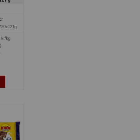
kr
*20x121g
kr/kg
)
»