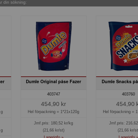
 din sökning:
er
Dumle Original påse Fazer
Dumle Snacks på
403747
403760
454,90 kr
454,90 
 g
Hel förpackning =
1*21x120g
Hel förpackning =
1
Jmf.pris:
180,52
kr/kg
Jmf.pris:
216,62
 g
(21,66 kr/st)
(21,66 kr/st
Lagerinfo »
Lagerinfo 