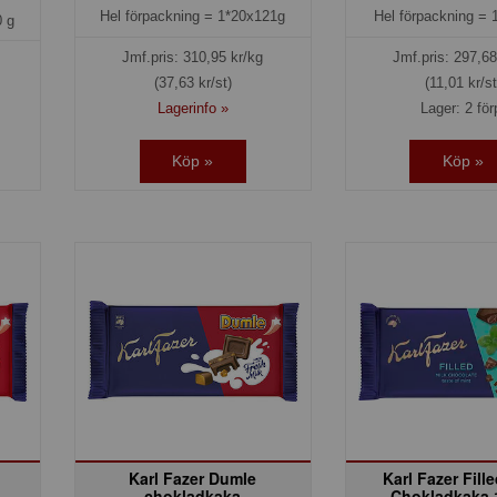
Hel förpackning =
1*20x121g
Hel förpackning =
 g
Jmf.pris:
310,95
kr/kg
Jmf.pris:
297,68
(37,63 kr/st)
(11,01 kr/st
Lagerinfo »
Lager: 2 för
Köp »
Köp »
Karl Fazer Dumle
Karl Fazer Fill
chokladkaka
Chokladkaka 