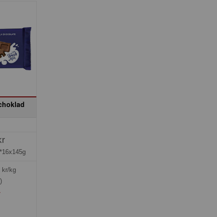
kchoklad
kr
*16x145g
kr/kg
)
»