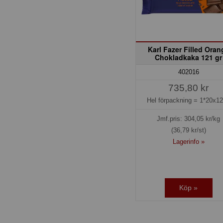
Karl Fazer Filled Oran
Chokladkaka 121 gr
402016
735,80 kr
Hel förpackning =
1*20x1
Jmf.pris:
304,05
kr/kg
(36,79 kr/st)
Lagerinfo »
Köp »