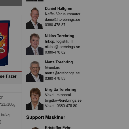
Daniel Hallgren
Kaffe- Varuautomater
daniel@torebrings.se
0380-478 87
Niklas Torebring
Inköp, logistik, IT
niklas@torebrings.se
0380-478 82
Matts Torebring
Grundare
matts@torebrings.se
se Fazer
0380-478 83
Birgitta Torebring
Växel, ekonomi
kr
birgitta@torebrings.se
*21x100g
Växel:
0380-478 80
kr/kg
Support Maskiner
)
Kristoffer Fyhr
»