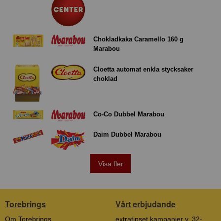
Chokladkaka Caramello 160 g
Marabou
Cloetta automat enkla stycksaker
choklad
Co-Co Dubbel Marabou
Daim Dubbel Marabou
Visa fler
Torebrings
Vårt erbjudande
Om Torebrings
extratipset kampanjer v. 32-