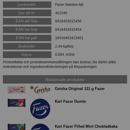
Leverantör:
Fazer Sweden AB
Lev art nr:
401545
EAN del förp:
6416453015456
EAN hel förp:
6416453415454
EAN hel pall:
16416453415451
Bruttovikt:
2.44 kg/förp
Volym:
0.004 m3/st
Produktfakta och produktsammansättningen kan ändras, läs därför alltid
instruktioner och ingrediensförteckningen på förpackningen.
Relaterade produkter
Geisha Original 121 g Fazer
Karl Fazer Dumle
Karl Fazer Filled Mint Chokladkaka