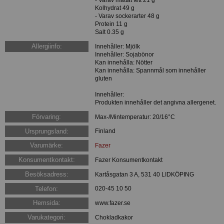
- Varav mättat fett 21 g
Kolhydrat 49 g
- Varav sockerarter 48 g
Protein 11 g
Salt 0.35 g
Allergiinfo:
Innehåller: Mjölk
Innehåller: Sojabönor
Kan innehålla: Nötter
Kan innehålla: Spannmål som innehåller
gluten
Innehåller:
Produkten innehåller det angivna allergenet.
Förvaring:
Max-/Mintemperatur: 20/16°C
Ursprungsland:
Finland
Varumärke:
Fazer
Konsumentkontakt:
Fazer Konsumentkontakt
Besöksadress:
Kartåsgatan 3 A, 531 40 LIDKÖPING
Telefon:
020-45 10 50
Hemsida:
www.fazer.se
Varukategori:
Chokladkakor