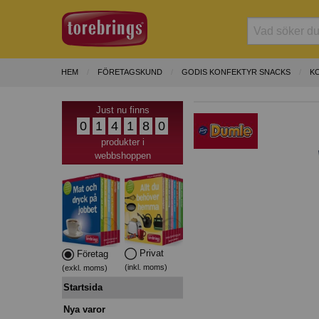
HEM
FÖRETAGSKUND
GODIS KONFEKTYR SNACKS
K
Just nu finns
0
1
4
1
8
0
produkter i
webbshoppen
Privat
Företag
(inkl. moms)
(exkl. moms)
Startsida
Nya varor