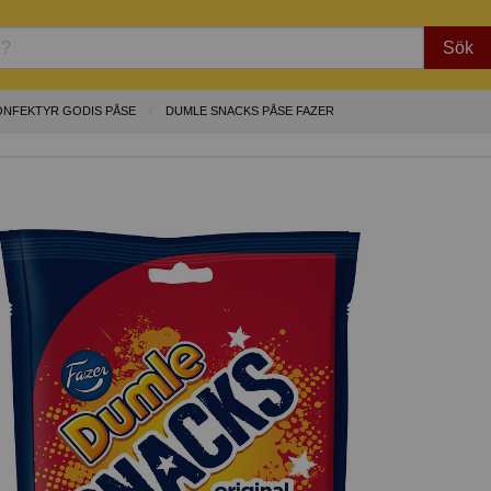
Sök
ONFEKTYR GODIS PÅSE
DUMLE SNACKS PÅSE FAZER