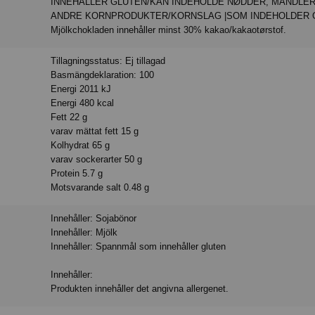
INNEHÅLLER GLUTEN/KAN INDEHOLDE NØDDER, MANDLE
ANDRE KORNPRODUKTER/KORNSLAG |SOM INDEHOLDER 
Mjölkchokladen innehåller minst 30% kakao/kakaotørstof.
Tillagningsstatus: Ej tillagad
Basmängdeklaration: 100
Energi 2011 kJ
Energi 480 kcal
Fett 22 g
varav mättat fett 15 g
Kolhydrat 65 g
varav sockerarter 50 g
Protein 5.7 g
Motsvarande salt 0.48 g
Innehåller: Sojabönor
Innehåller: Mjölk
Innehåller: Spannmål som innehåller gluten
Innehåller:
Produkten innehåller det angivna allergenet.