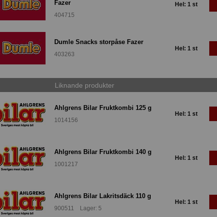
Fazer
Hel: 1 st
404715
Dumle Snacks storpåse Fazer
Hel: 1 st
403263
Liknande produkter
Ahlgrens Bilar Fruktkombi 125 g
Hel: 1 st
1014156
Ahlgrens Bilar Fruktkombi 140 g
Hel: 1 st
1001217
Ahlgrens Bilar Lakritsdäck 110 g
Hel: 1 st
900511 Lager: 5