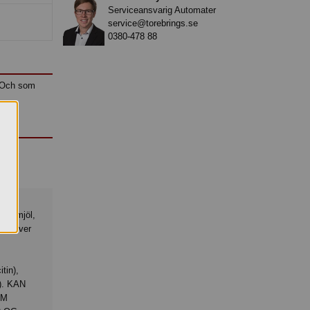
Serviceansvarig Automater
service@torebrings.se
0380-478 88
. Och som
la
rismjöl,
lepulver
tin),
). KAN
OM