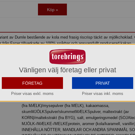
Köp »
riant av Dumle bestående av kola med frasig riscrisp täckt av mjölkchoklad
er från Fazer tillverkade av 100% spårbar och ansvarsfullt producerad kakao.
Vänligen välj företag eller privat
Fazer
Godis
Kakao
Choklad
Mjölkchoklad
Dumle
Ko
Chocklad
FÖRETAG
PRIVAT
Ingredienser: socker, glukossirap, MJÖLK/MÆLK/MELK,
helMJÖLKSpulver/sødMÆLKSpulver/helMELKpulver, kakaosmör, 
Priser visas exkl. moms
Priser visas inkl. moms
fullhärdat vegetabiliskt fett (kokos), vasslepulver (av MJÖLK)/val
(fra MÆLK)/mysepulver (fra MELK), kakaomassa,
skumMJÖLKSpulver/skummetMÆLKSpulver, maltextrakt (av
KORN)/maltekstrakt (fra BYG), salt, emulgeringsmedel (SOJAleci
MJÖLK-/MÆLKE-/MELKEprotein, aromer (kola/karamell, vanillin
INNEHÅLLA NÖTTER, MANDLAR OCH ANDRA SPANNMÅL S