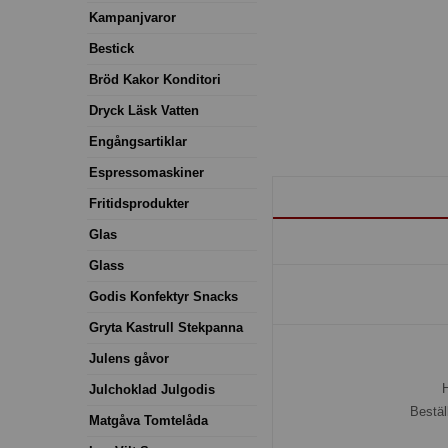
Kampanjvaror
Bestick
Bröd Kakor Konditori
Dryck Läsk Vatten
Engångsartiklar
Espressomaskiner
Fritidsprodukter
Glas
Glass
Godis Konfektyr Snacks
Gryta Kastrull Stekpanna
Julens gåvor
H
Julchoklad Julgodis
Bestäl
Matgåva Tomtelåda