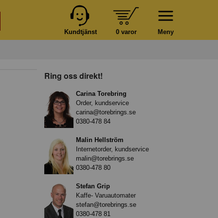
Kundtjänst
0 varor
Meny
Ring oss direkt!
Carina Torebring
Order, kundservice
carina@torebrings.se
0380-478 84
Malin Hellström
Internetorder, kundservice
malin@torebrings.se
0380-478 80
Stefan Grip
Kaffe- Varuautomater
stefan@torebrings.se
0380-478 81