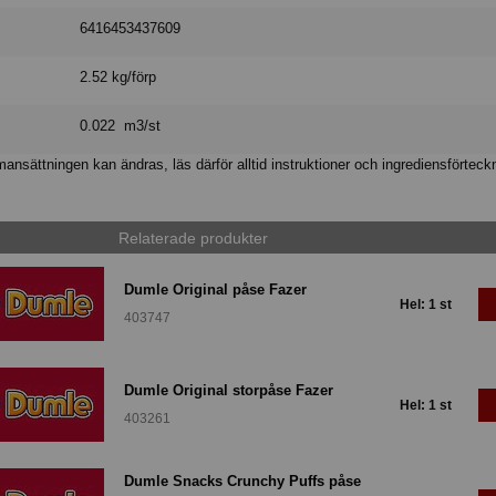
6416453437609
2.52 kg/förp
0.022 m3/st
nsättningen kan ändras, läs därför alltid instruktioner och ingrediensförteck
Relaterade produkter
Dumle Original påse Fazer
Hel: 1 st
403747
Dumle Original storpåse Fazer
Hel: 1 st
403261
Dumle Snacks Crunchy Puffs påse