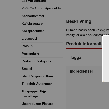
Lax Vilt Serrano
Kaffe Te Automatprodukter
Kaffeautomater
Beskrivning
Kaffebryggare
Dumle Snacks är en krispig va
Köksprodukter
vanligt är alla chokladprodukt
Livsmedel
Produktinformation
Porslin
Presentkort
Taggar
Påskägg Påskgodis
Små-el
Ingredienser
Städ Rengöring Kem
Tillbehör Automater
Torkpapper Tejp
Emballage
Uteprodukter Fiskars