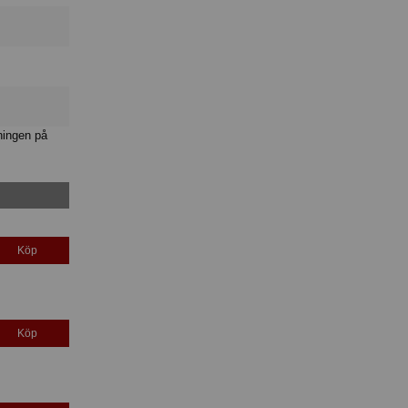
ningen på
Köp
Köp