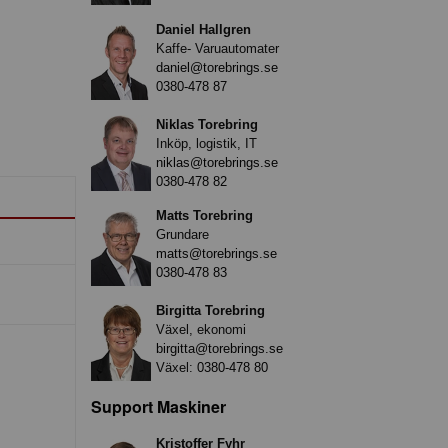
Daniel Hallgren
Kaffe- Varuautomater
daniel@torebrings.se
0380-478 87
Niklas Torebring
Inköp, logistik, IT
niklas@torebrings.se
0380-478 82
Matts Torebring
Grundare
matts@torebrings.se
0380-478 83
Birgitta Torebring
Växel, ekonomi
birgitta@torebrings.se
Växel:
0380-478 80
Support Maskiner
Kristoffer Fyhr