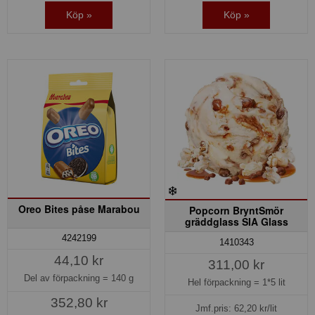
Köp »
Köp »
Oreo Bites påse Marabou
Popcorn BryntSmör
gräddglass SIA Glass
4242199
1410343
44,10 kr
311,00 kr
Del av förpackning =
140 g
Hel förpackning =
1*5 lit
352,80 kr
Jmf.pris:
62,20
kr/lit