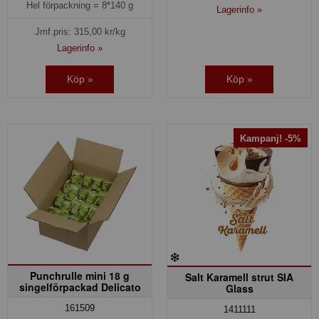
Hel förpackning =
8*140 g
Lagerinfo »
Jmf.pris:
315,00
kr/kg
Lagerinfo »
Köp »
Köp »
Kampanj! -5%
Punchrulle mini 18 g
Salt Karamell strut SIA
singelförpackad Delicato
Glass
161509
1411111