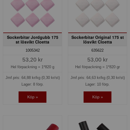
Sockerbitar Jordgubb 175
Sockerbitar Original 175 st
st lösvikt Cloetta
lösvikt Cloetta
1005342
635622
53,20 kr
53,00 kr
Hel förpackning =
1*820 g
Hel förpackning =
1*820 gr
Jmf.pris:
64,88
kr/kg
(0,30 kr/st)
Jmf.pris:
64,63
kr/kg
(0,30 kr/st)
Lager: 8 förp.
Lager: 10 förp.
Köp »
Köp »