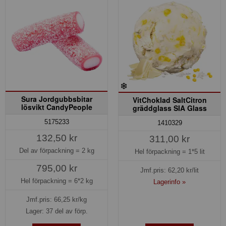
Sura Jordgubbsbitar
VitChoklad SaltCitron
lösvikt CandyPeople
gräddglass SIA Glass
5175233
1410329
132,50 kr
311,00 kr
Del av förpackning =
2 kg
Hel förpackning =
1*5 lit
795,00 kr
Jmf.pris:
62,20
kr/lit
Hel förpackning =
6*2 kg
Lagerinfo »
Jmf.pris:
66,25
kr/kg
Lager: 37 del av förp.