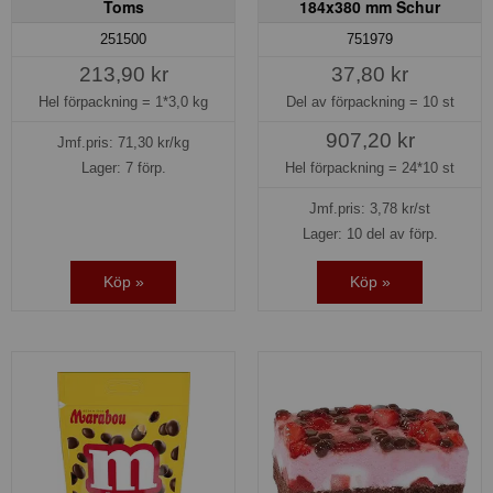
Toms
184x380 mm Schur
251500
751979
213,90 kr
37,80 kr
Hel förpackning =
1*3,0 kg
Del av förpackning =
10 st
907,20 kr
Jmf.pris:
71,30
kr/kg
Lager: 7 förp.
Hel förpackning =
24*10 st
Jmf.pris:
3,78
kr/st
Lager: 10 del av förp.
Köp »
Köp »