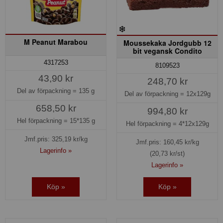
M Peanut Marabou
Moussekaka Jordgubb 12
bit vegansk Condito
4317253
8109523
43,90 kr
248,70 kr
Del av förpackning =
135 g
Del av förpackning =
12x129g
658,50 kr
994,80 kr
Hel förpackning =
15*135 g
Hel förpackning =
4*12x129g
Jmf.pris:
325,19
kr/kg
Jmf.pris:
160,45
kr/kg
Lagerinfo »
(20,73 kr/st)
Lagerinfo »
Köp »
Köp »