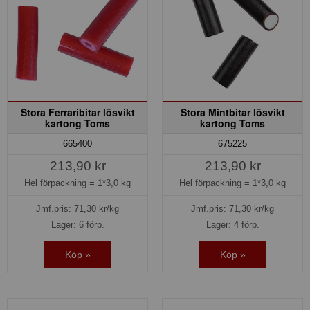
Stora Ferraribitar lösvikt
Stora Mintbitar lösvikt
kartong Toms
kartong Toms
665400
675225
213,90 kr
213,90 kr
Hel förpackning =
1*3,0 kg
Hel förpackning =
1*3,0 kg
Jmf.pris:
71,30
kr/kg
Jmf.pris:
71,30
kr/kg
Lager: 6 förp.
Lager: 4 förp.
Köp »
Köp »