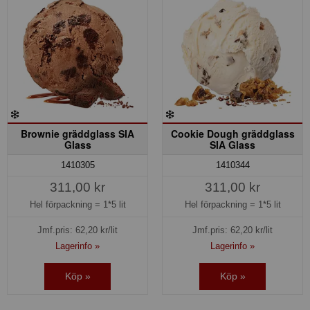
Brownie gräddglass SIA
Cookie Dough gräddglass
Glass
SIA Glass
1410305
1410344
311,00 kr
311,00 kr
Hel förpackning =
1*5 lit
Hel förpackning =
1*5 lit
Jmf.pris:
62,20
kr/lit
Jmf.pris:
62,20
kr/lit
Lagerinfo »
Lagerinfo »
Köp »
Köp »