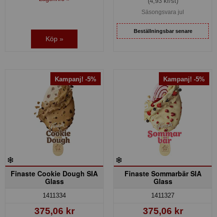
(4,93 kr/st)
Säsongsvara jul
Beställningsbar senare
Köp »
Kampanj! -5%
Kampanj! -5%
Finaste Cookie Dough SIA
Finaste Sommarbär SIA
Glass
Glass
1411334
1411327
375,06 kr
375,06 kr