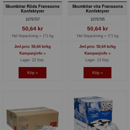
Skumbitar Röda Franssons
Skumbitar vita Franssons
Konfektyrer
Konfektyrer
1076707
1076705
50,64 kr
50,64 kr
Hel förpackning =
1*1 kg
Hel förpackning =
1*1 kg
Jmf.pris:
50,64
kr/kg
Jmf.pris:
50,64
kr/kg
Kampanjinfo »
Kampanjinfo »
Lager: 22 förp.
Lager: 13 förp.
Köp »
Köp »