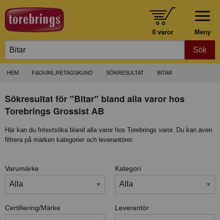
0 varor
Meny
Sök
HEM
F&OUML;RETAGSKUND
SÖKRESULTAT
BITAR
Sökresultat för "Bitar" bland alla varor hos
Torebrings Grossist AB
Här kan du fritextsöka bland alla varor hos Torebrings varor. Du kan även
filtrera på märken kategorier och leverantörer.
Varumärke
Kategori
Certifiering/Märke
Leverantör