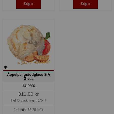
Köp »
Köp »
Äppelpaj gräddglass SIA
Glass
1410606
311,00 kr
Hel förpackning =
1*5 lit
Jmf.pris:
62,20
kr/lit