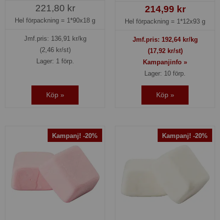
221,80 kr
214,99 kr
Hel förpackning =
1*90x18 g
Hel förpackning =
1*12x93 g
Jmf.pris:
136,91
kr/kg
Jmf.pris:
192,64
kr/kg
(2,46 kr/st)
(17,92 kr/st)
Lager: 1 förp.
Kampanjinfo »
Lager: 10 förp.
Köp »
Köp »
Kampanj! -20%
Kampanj! -20%