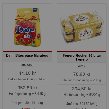
Daim Bites påse Marabou
Ferrero Rocher 16 bitar
Ferrero
4074466
20200
44,10 kr
78,90 kr
Del av förpackning =
145 g
Del av förpackning =
200 g
352,80 kr
394,50 kr
Hel förpackning =
8*145 g
Hel förpackning =
5*200 g
Jmf.pris:
304,14
kr/kg
Jmf.pris:
394,50
kr/kg
Lagerinfo »