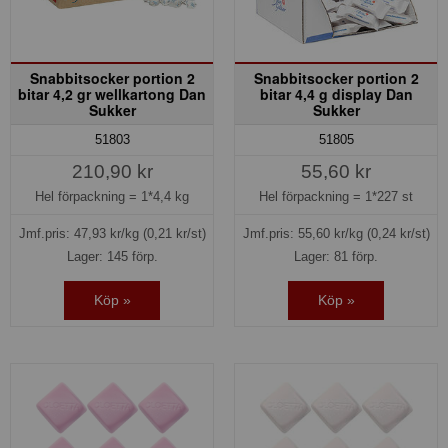
Snabbitsocker portion 2
Snabbitsocker portion 2
bitar 4,2 gr wellkartong Dan
bitar 4,4 g display Dan
Sukker
Sukker
51803
51805
210,90 kr
55,60 kr
Hel förpackning =
1*4,4 kg
Hel förpackning =
1*227 st
Jmf.pris:
47,93
kr/kg
(0,21 kr/st)
Jmf.pris:
55,60
kr/kg
(0,24 kr/st)
Lager: 145 förp.
Lager: 81 förp.
Köp »
Köp »