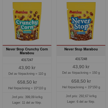
Never Stop Crunchy Corn
Never Stop Marabou
Marabou
4317248
4317247
43,90 kr
43,90 kr
Del av förpackning =
150 g
Del av förpackning =
110 g
658,50 kr
658,50 kr
Hel förpackning =
15*150 g
Hel förpackning =
15*110 g
Jmf.pris:
292,67
kr/kg
Jmf.pris:
399,09
kr/kg
Lager: 6 del av förp.
Lager: 11 del av förp.