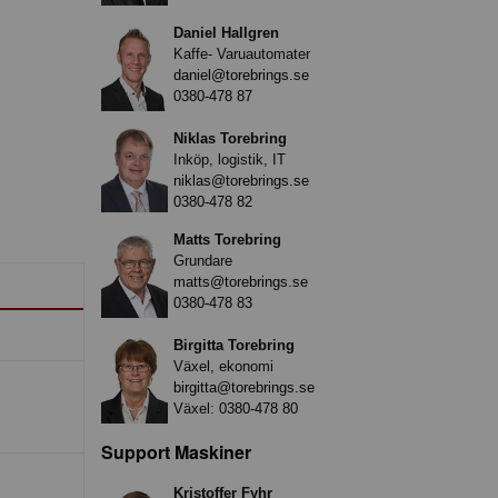
Daniel Hallgren
Kaffe- Varuautomater
daniel@torebrings.se
0380-478 87
Niklas Torebring
Inköp, logistik, IT
niklas@torebrings.se
0380-478 82
Matts Torebring
Grundare
matts@torebrings.se
0380-478 83
Birgitta Torebring
Växel, ekonomi
birgitta@torebrings.se
Växel:
0380-478 80
Support Maskiner
Kristoffer Fyhr