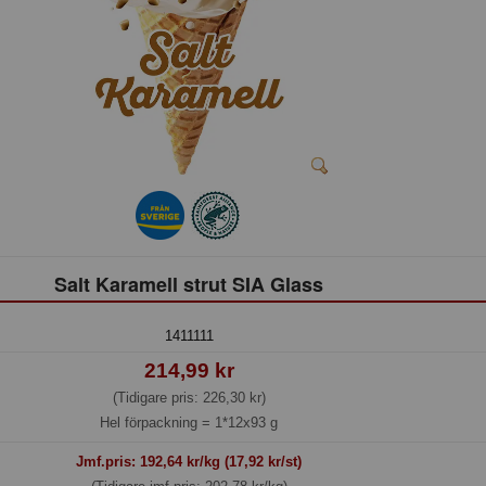
Salt Karamell strut SIA Glass
1411111
214,99 kr
(Tidigare pris: 226,30 kr)
Hel förpackning =
1*12x93 g
Jmf.pris:
192,64
kr/kg (17,92 kr/st)