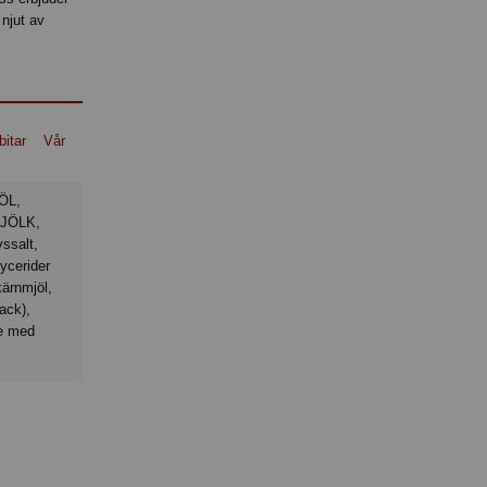
 njut av
bitar
Vår
MJÖLK,
ssalt,
ycerider
kärnmjöl,
ack),
de med