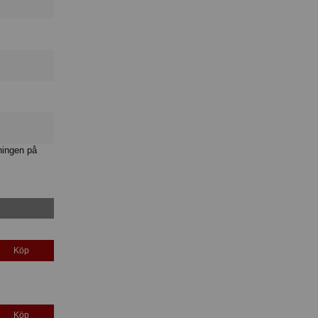
ningen på
Köp
Köp