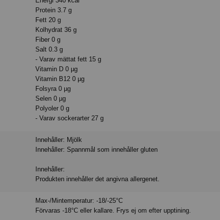
Energi 340 kcal
Protein 3.7 g
Fett 20 g
Kolhydrat 36 g
Fiber 0 g
Salt 0.3 g
- Varav mättat fett 15 g
Vitamin D 0 µg
Vitamin B12 0 µg
Folsyra 0 µg
Selen 0 µg
Polyoler 0 g
- Varav sockerarter 27 g
Innehåller: Mjölk
Innehåller: Spannmål som innehåller gluten
Innehåller:
Produkten innehåller det angivna allergenet.
Max-/Mintemperatur: -18/-25°C
Förvaras -18°C eller kallare. Frys ej om efter upptining.