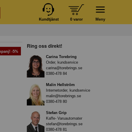
Kundtjänst
0 varor
Meny
Ring oss direkt!
panj! -5%
Carina Torebring
Order, kundservice
carina@torebrings.se
0380-478 84
Malin Hellström
Internetorder, kundservice
malin@torebrings.se
0380-478 80
Stefan Grip
Kaffe- Varuautomater
stefan@torebrings.se
0380-478 81