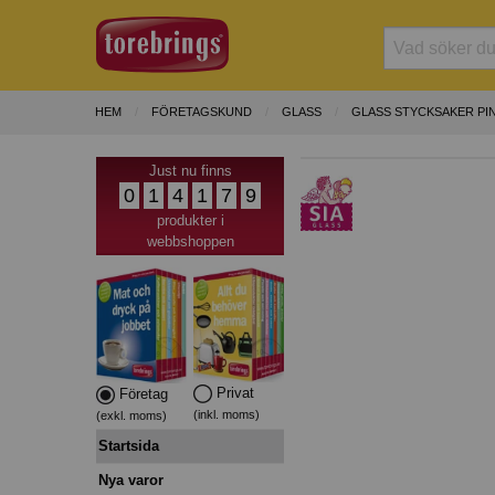
HEM
FÖRETAGSKUND
GLASS
GLASS STYCKSAKER PI
Just nu finns
0
1
4
1
7
9
produkter i
webbshoppen
Privat
Företag
(inkl. moms)
(exkl. moms)
Startsida
Nya varor