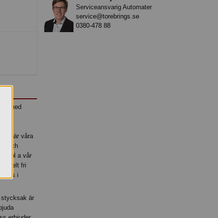
Serviceansvarig Automater
service@torebrings.se
0380-478 88
itar med
t är här våra
mak och
ar, bl a vår
r helt fri
glass i
 stycksak är
 bjuda
ss erbjuder