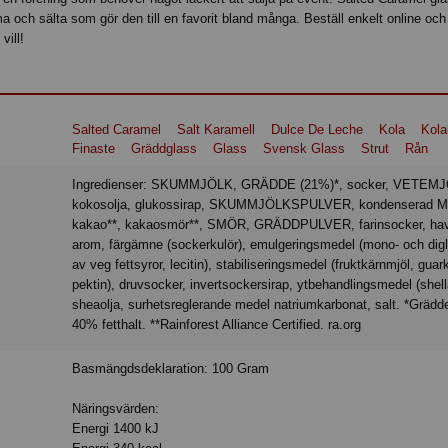
 och sälta som gör den till en favorit bland många. Beställ enkelt online och
vill!
Salted Caramel
Salt Karamell
Dulce De Leche
Kola
Kola
Finaste
Gräddglass
Glass
Svensk Glass
Strut
Rån
Ingredienser: SKUMMJÖLK, GRÄDDE (21%)*, socker, VETEMJÖL,
kokosolja, glukossirap, SKUMMJÖLKSPULVER, kondenserad 
kakao**, kakaosmör**, SMÖR, GRÄDDPULVER, farinsocker, hav
arom, färgämne (sockerkulör), emulgeringsmedel (mono- och digl
av veg fettsyror, lecitin), stabiliseringsmedel (fruktkärnmjöl, guar
pektin), druvsocker, invertsockersirap, ytbehandlingsmedel (shell
sheaolja, surhetsreglerande medel natriumkarbonat, salt. *Gräd
40% fetthalt. **Rainforest Alliance Certified. ra.org
Basmängdsdeklaration: 100 Gram
Näringsvärden:
Energi 1400 kJ