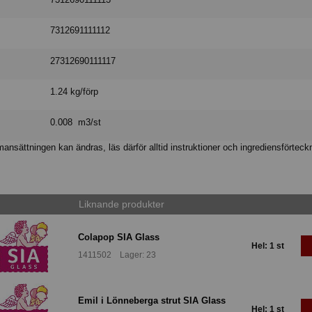
7312691111112
27312690111117
1.24 kg/förp
0.008 m3/st
nsättningen kan ändras, läs därför alltid instruktioner och ingrediensförteck
Liknande produkter
Colapop SIA Glass
Hel: 1 st
1411502 Lager: 23
Emil i Lönneberga strut SIA Glass
Hel: 1 st