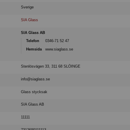
Sverige
SIA Glass
SIA Glass AB
Telefon
0346-71 52 47
Hemsida
www.siaglass.se
Stenlösvägen 33, 311 68 SLÖINGE
info@siaglass.se
Glass stycksak
SIA Glass AB
11111
7312690111113