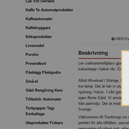
Lax Vilt Serrano
Kaffe Te Automatprodukter
Kaffeautomater
Kaffebryggare
Köksprodukter
OBS! Frys
Livsmedel
Beskrivning
Porslin
Len saltkaramellglass gjord p
Presentkort
kakaodopp i bakat rån. En suc
Påskägg Påskgodis
Alltid tillverkad i Slöinge, Hal
Små-el
kor betar. Det är här vi utveck
Städ Rengöring Kem
njutning i fokus. I vårt glassm
egen Berte Gård. Vi använder f
Tillbehör Automater
från palmolja. Det är med kärl
Torkpapper Tejp
Sverige.
Emballage
Välkommen till Torebrings.se 
Uteprodukter Fiskars
perfekt för alla tillfällen, oav
personalen på något gott, elle