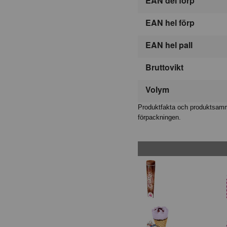
EAN del förp
EAN hel förp
EAN hel pall
Bruttovikt
Volym
Produktfakta och produktsamma
förpackningen.