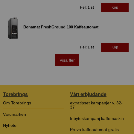
Hel: 1 st
Köp
Bonamat FreshGround 100 Kaffeautomat
Hel: 1 st
Köp
Visa fler
Torebrings
Vårt erbjudande
Om Torebrings
extratipset kampanjer v. 32-
37
Varumärken
Inbyteskampanj kaffemaskin
Nyheter
Prova kaffeautomat gratis