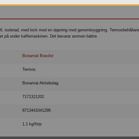
ll, isolerad, med lock med en öppning med genombryggning. Termosbehållare
ket på under kaffemaskinen. Det bevarar aromen bättre.
Bonamat Bravilor
Termos
Bonamat Aktiebolag
7171321202
8713441041298
1.1 kg/förp