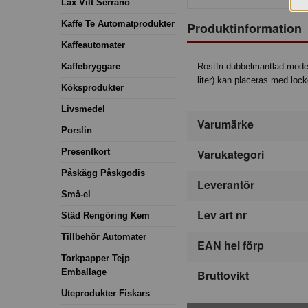
Lax Vilt Serrano
Kaffe Te Automatprodukter
Produktinformation
Kaffeautomater
Rostfri dubbelmantlad mode
Kaffebryggare
liter) kan placeras med loc
Köksprodukter
Livsmedel
Varumärke
Porslin
Varukategori
Presentkort
Påskägg Påskgodis
Leverantör
Små-el
Lev art nr
Städ Rengöring Kem
Tillbehör Automater
EAN hel förp
Torkpapper Tejp
Emballage
Bruttovikt
Uteprodukter Fiskars