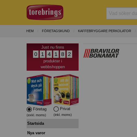
HEM
FÖRETAGSKUND
KAFFEBRYGGARE PERKOLATOR
Just nu finns
0
1
4
1
8
2
produkter i
webbshoppen
Privat
Företag
(inkl. moms)
(exkl. moms)
Startsida
Nya varor