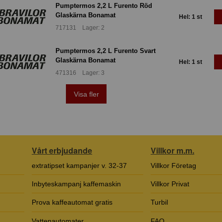
Pumptermos 2,2 L Furento Röd
Glaskärna Bonamat
Hel: 1 st
717131 Lager: 2
Pumptermos 2,2 L Furento Svart
Glaskärna Bonamat
Hel: 1 st
471316 Lager: 3
Visa fler
Vårt erbjudande
Villkor m.m.
extratipset kampanjer v. 32-37
Villkor Företag
Inbyteskampanj kaffemaskin
Villkor Privat
Prova kaffeautomat gratis
Turbil
Vattenautomater
FAQ