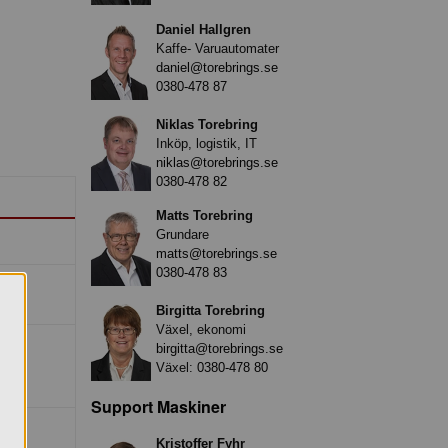
Daniel Hallgren
Kaffe- Varuautomater
daniel@torebrings.se
0380-478 87
Niklas Torebring
Inköp, logistik, IT
niklas@torebrings.se
0380-478 82
Matts Torebring
Grundare
matts@torebrings.se
0380-478 83
Birgitta Torebring
Växel, ekonomi
birgitta@torebrings.se
Växel:
0380-478 80
Support Maskiner
Kristoffer Fyhr