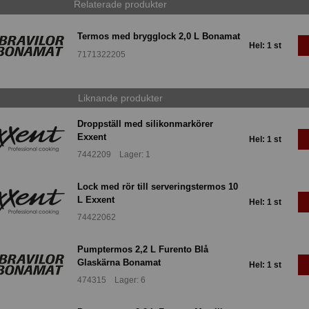
Relaterade produkter
Termos med brygglock 2,0 L Bonamat
Hel: 1 st
7171322205
Liknande produkter
Droppställ med silikonmarkörer
Exxent
Hel: 1 st
7442209 Lager: 1
Lock med rör till serveringstermos 10
L Exxent
Hel: 1 st
74422062
Pumptermos 2,2 L Furento Blå
Glaskärna Bonamat
Hel: 1 st
474315 Lager: 6