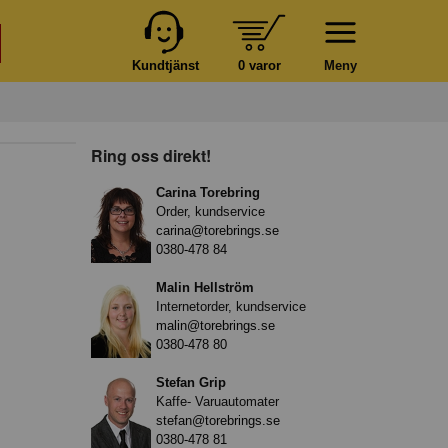
Kundtjänst
0 varor
Meny
Ring oss direkt!
Carina Torebring
Order, kundservice
carina@torebrings.se
0380-478 84
Malin Hellström
Internetorder, kundservice
malin@torebrings.se
0380-478 80
Stefan Grip
Kaffe- Varuautomater
stefan@torebrings.se
0380-478 81