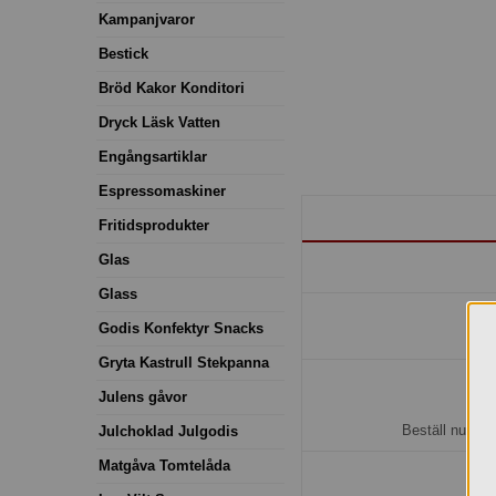
Kampanjvaror
Bestick
Bröd Kakor Konditori
Dryck Läsk Vatten
Engångsartiklar
Espressomaskiner
Fritidsprodukter
Glas
Glass
Godis Konfektyr Snacks
Gryta Kastrull Stekpanna
Julens gåvor
H
Beställ nu så 
Julchoklad Julgodis
Matgåva Tomtelåda