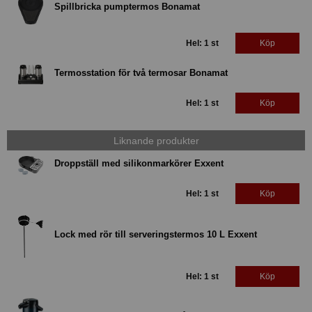
Spillbricka pumptermos Bonamat
Hel: 1 st
Köp
Termosstation för två termosar Bonamat
Hel: 1 st
Köp
Liknande produkter
Droppställ med silikonmarkörer Exxent
Hel: 1 st
Köp
Lock med rör till serveringstermos 10 L Exxent
Hel: 1 st
Köp