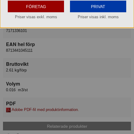
Leverantör
FÖRETAG
PRIVAT
Bonamat Aktiebolag
Priser visas exkl. moms
Priser visas inkl. moms
Lev art nr
7171336101
EAN hel förp
8713441045111
Bruttovikt
2.61 kg/förp
Volym
0.016 m3/st
PDF
Adobe PDF-fil med produktinformation.
Relaterade produkter