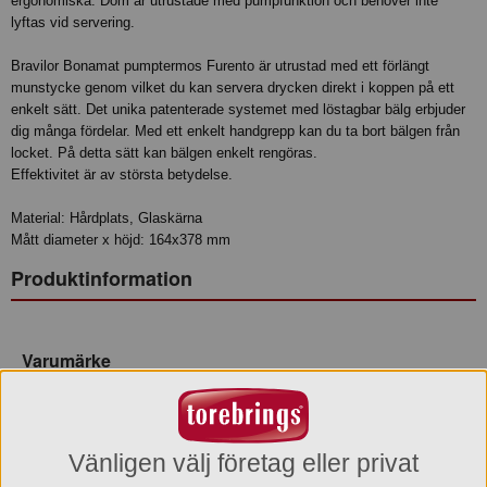
ergonomiska. Dom är utrustade med pumpfunktion och behöver inte
lyftas vid servering.
Bravilor Bonamat pumptermos Furento är utrustad med ett förlängt
munstycke genom vilket du kan servera drycken direkt i koppen på ett
enkelt sätt. Det unika patenterade systemet med löstagbar bälg erbjuder
dig många fördelar. Med ett enkelt handgrepp kan du ta bort bälgen från
locket. På detta sätt kan bälgen enkelt rengöras.
Effektivitet är av största betydelse.
Material: Hårdplats, Glaskärna
Mått diameter x höjd: 164x378 mm
Produktinformation
Varumärke
Bonamat Bravilor
Varukategori
Pumptermos
Vänligen välj företag eller privat