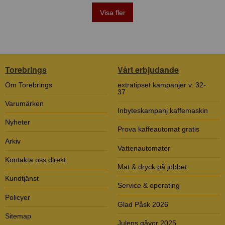
Visa fler
Torebrings
Vårt erbjudande
Om Torebrings
extratipset kampanjer v. 32-
37
Varumärken
Inbyteskampanj kaffemaskin
Nyheter
Prova kaffeautomat gratis
Arkiv
Vattenautomater
Kontakta oss direkt
Mat & dryck på jobbet
Kundtjänst
Service & operating
Policyer
Glad Påsk 2026
Sitemap
Julens gåvor 2025