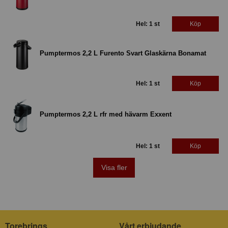
Hel: 1 st
Köp
Pumptermos 2,2 L Furento Svart Glaskärna Bonamat
Hel: 1 st
Köp
Pumptermos 2,2 L rfr med hävarm Exxent
Hel: 1 st
Köp
Visa fler
Torebrings
Vårt erbjudande