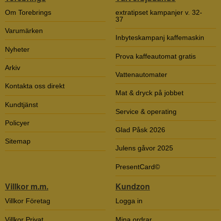
Om Torebrings
extratipset kampanjer v. 32-
37
Varumärken
Inbyteskampanj kaffemaskin
Nyheter
Prova kaffeautomat gratis
Arkiv
Vattenautomater
Kontakta oss direkt
Mat & dryck på jobbet
Kundtjänst
Service & operating
Policyer
Glad Påsk 2026
Sitemap
Julens gåvor 2025
PresentCard©
Villkor m.m.
Kundzon
Villkor Företag
Logga in
Villkor Privat
Mina ordrar