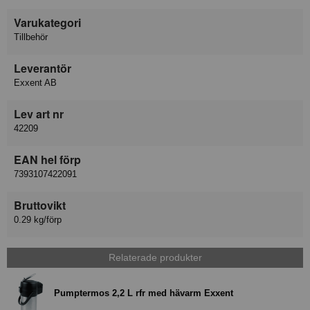
Varukategori
Tillbehör
Leverantör
Exxent AB
Lev art nr
42209
EAN hel förp
7393107422091
Bruttovikt
0.29 kg/förp
Relaterade produkter
Pumptermos 2,2 L rfr med hävarm Exxent