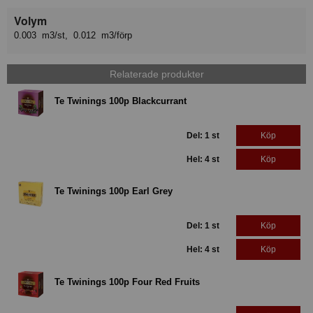
Volym
0.003 m3/st, 0.012 m3/förp
Relaterade produkter
Te Twinings 100p Blackcurrant
Del: 1 st
Köp
Hel: 4 st
Köp
Te Twinings 100p Earl Grey
Del: 1 st
Köp
Hel: 4 st
Köp
Te Twinings 100p Four Red Fruits