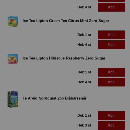
Hel: 4 st
Köp
Ice Tea Lipton Green Tea Citrus Mint Zero Sugar
Del: 1 st
Köp
Hel: 4 st
Köp
Ice Tea Lipton Hibiscus Raspberry Zero Sugar
Del: 1 st
Köp
Hel: 4 st
Köp
Te Arvid Nordquist 25p Blåbärssnår
Del: 1 st
Köp
Hel: 3 st
Köp