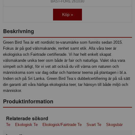
BÄST-FÖRE 261030
Köp »
Beskrivning
Green Bird Tea är ett nordiskt te-varumärke som funnits sedan 2015.
Fokus är på god välsmakande, renhet samt etik. Alla våra teer är
ekologiska och Fairtrade certifierade. Vi har helt enkelt skapat
välsmakande unika teer osm både är fair och naturliga. Valet ska vara
simpelt och ärligt, för vi vet att också du vill värna om naturen och
människorna som var dag odlar och hanterar teerna på plantagen i bl.a.
Indien och på Sri Lanka. Green Bird Tea:s dubbelcertifiering är på så sätt
din garanti att våra härliga ekologiska teer, tar hänsyn till både miljö och
människor.
Produktinformation
Relaterade sökord
Te
Ekologisk Te
Ekologisk/Fairtrade Te
Svart Te
Skogsbär