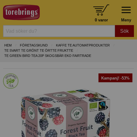
0 varor
Meny
Sök
HEM
FÖRETAGSKUND
KAFFE TE AUTOMATPRODUKTER
TE SVART TE GRÖNT TE ÖRTTE FRUKTTE
TE GREEN BIRD TEA 20P SKOGSBÄR EKO FAIRTRADE
Kampanj! -53%