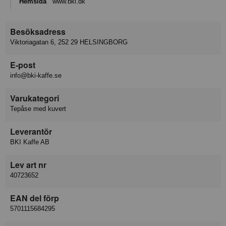
Hemsida
www.bki.dk
Besöksadress
Viktoriagatan 6, 252 29 HELSINGBORG
E-post
info@bki-kaffe.se
Varukategori
Tepåse med kuvert
Leverantör
BKI Kaffe AB
Lev art nr
40723652
EAN del förp
5701115684295