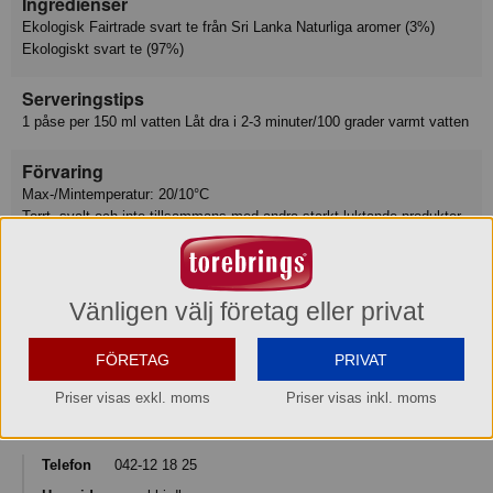
Ingredienser
Ekologisk Fairtrade svart te från Sri Lanka Naturliga aromer (3%)
Ekologiskt svart te (97%)
Serveringstips
1 påse per 150 ml vatten Låt dra i 2-3 minuter/100 grader varmt vatten
Förvaring
Max-/Mintemperatur: 20/10°C
Torrt, svalt och inte tillsammans med andra starkt luktande produkter.
Ursprungsland
Sri Lanka
Vänligen välj företag eller privat
Varumärke
FÖRETAG
PRIVAT
Green Bird Tea
Priser visas exkl. moms
Priser visas inkl. moms
Konsumentkontakt
BKI Kaffe AB
Telefon
042-12 18 25