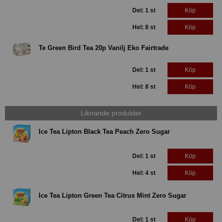
Del: 1 st
Köp
Hel: 8 st
Köp
Te Green Bird Tea 20p Vanilj Eko Fairtrade
Del: 1 st
Köp
Hel: 8 st
Köp
Liknande produkter
Ice Tea Lipton Black Tea Peach Zero Sugar
Del: 1 st
Köp
Hel: 4 st
Köp
Ice Tea Lipton Green Tea Citrus Mint Zero Sugar
Del: 1 st
Köp