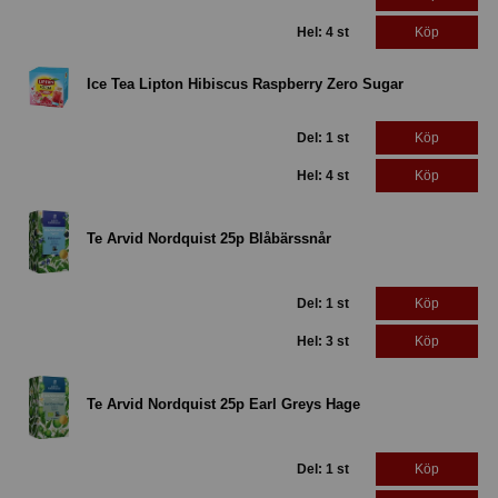
Hel: 4 st
Köp
Ice Tea Lipton Hibiscus Raspberry Zero Sugar
Del: 1 st
Köp
Hel: 4 st
Köp
Te Arvid Nordquist 25p Blåbärssnår
Del: 1 st
Köp
Hel: 3 st
Köp
Te Arvid Nordquist 25p Earl Greys Hage
Del: 1 st
Köp