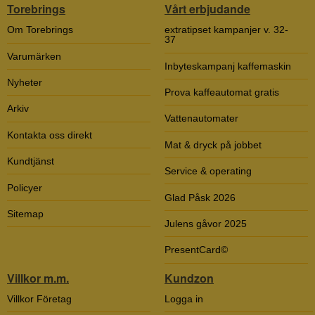
Torebrings
Vårt erbjudande
Om Torebrings
extratipset kampanjer v. 32-
37
Varumärken
Inbyteskampanj kaffemaskin
Nyheter
Prova kaffeautomat gratis
Arkiv
Vattenautomater
Kontakta oss direkt
Mat & dryck på jobbet
Kundtjänst
Service & operating
Policyer
Glad Påsk 2026
Sitemap
Julens gåvor 2025
PresentCard©
Villkor m.m.
Kundzon
Villkor Företag
Logga in