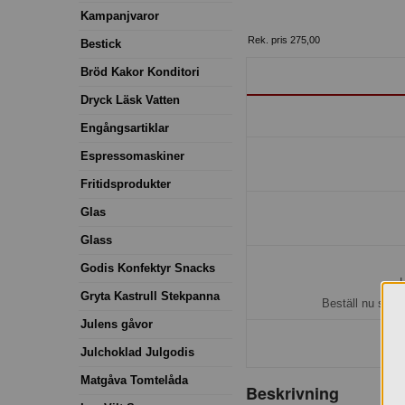
Kampanjvaror
Rek. pris 275,00
Bestick
Bröd Kakor Konditori
Dryck Läsk Vatten
Engångsartiklar
Espressomaskiner
Fritidsprodukter
Glas
Glass
Godis Konfektyr Snacks
H
Gryta Kastrull Stekpanna
Beställ nu så b
Julens gåvor
Julchoklad Julgodis
Matgåva Tomtelåda
Beskrivning