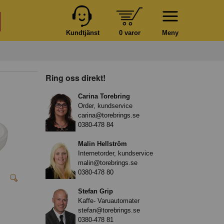
Kundtjänst
0 varor
Meny
Ring oss direkt!
Carina Torebring
Order, kundservice
carina@torebrings.se
0380-478 84
Malin Hellström
Internetorder, kundservice
malin@torebrings.se
0380-478 80
Stefan Grip
Kaffe- Varuautomater
stefan@torebrings.se
0380-478 81