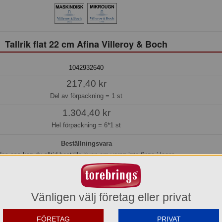
Tallrik flat 22 cm Afina Villeroy & Boch
1042932640
217,40 kr
Del av förpackning =
1 st
1.304,40 kr
Hel förpackning =
6*1 st
Beställningsvara
os oss kan du alltid beställa även om varan inte finns i lager.
eräknar vi kunna leverera inom 10-15 arbetsdagar, eller senare om du önskar.
Köp »
Vänligen välj företag eller privat
FÖRETAG
PRIVAT