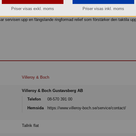
Priser visas exkl. moms
Priser visas inkl. moms
 minimalistisk form och noggrant utformade detaljer för en sofistikerad och ele
isar servisen upp en fängslande ringformad relief som förstärker den taktila up
Villeroy & Boch
Villeroy & Boch Gustavsberg AB
Telefon
08-570 391 00
Hemsida
https://www.villeroy-boch.se/service/contact/
Tallrik flat