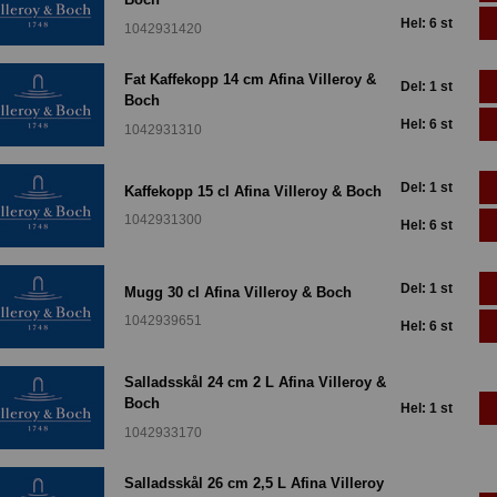
Hel: 6 st
1042931420
Fat Kaffekopp 14 cm Afina Villeroy &
Del: 1 st
Boch
Hel: 6 st
1042931310
Del: 1 st
Kaffekopp 15 cl Afina Villeroy & Boch
1042931300
Hel: 6 st
Del: 1 st
Mugg 30 cl Afina Villeroy & Boch
1042939651
Hel: 6 st
Salladsskål 24 cm 2 L Afina Villeroy &
Boch
Hel: 1 st
1042933170
Salladsskål 26 cm 2,5 L Afina Villeroy