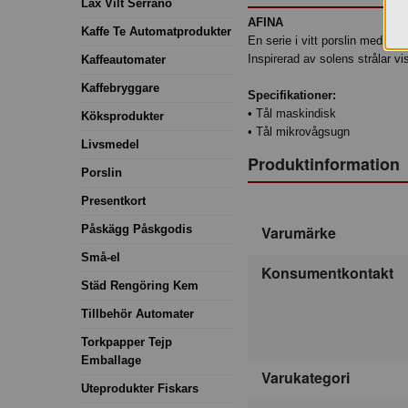
Lax Vilt Serrano
AFINA
Kaffe Te Automatprodukter
En serie i vitt porslin med en
Inspirerad av solens strålar v
Kaffeautomater
Kaffebryggare
Specifikationer:
• Tål maskindisk
Köksprodukter
• Tål mikrovågsugn
Livsmedel
Produktinformation
Porslin
Presentkort
Påskägg Påskgodis
Varumärke
Små-el
Konsumentkontakt
Städ Rengöring Kem
Tillbehör Automater
Torkpapper Tejp
Emballage
Varukategori
Uteprodukter Fiskars