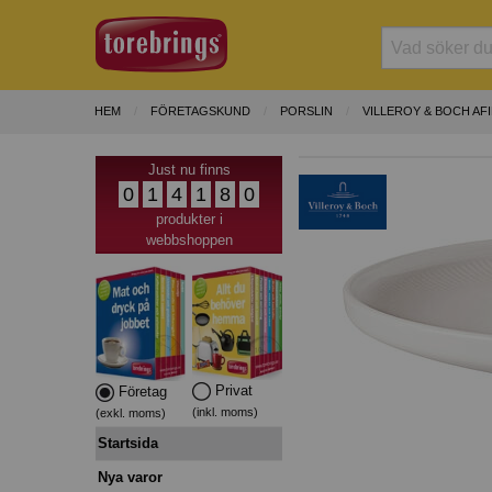
HEM
FÖRETAGSKUND
PORSLIN
VILLEROY & BOCH AF
Just nu finns
0
1
4
1
8
0
produkter i
webbshoppen
Privat
Företag
(inkl. moms)
(exkl. moms)
Startsida
Nya varor