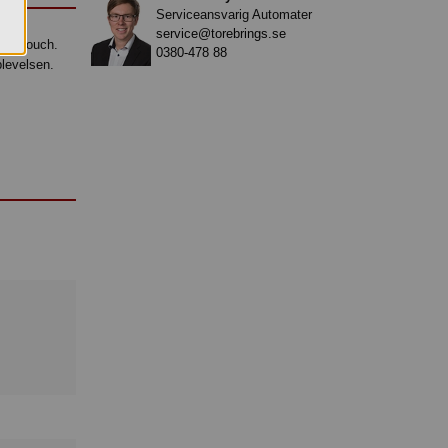
Serviceansvarig Automater
service@torebrings.se
gant touch.
0380-478 88
plevelsen.