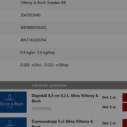
Villeroy & Boch Sweden AB
1042932640
4003686436183
4057743183794
0.6 kg/st 3.6 kg/förp
0.002 m3/st, 0.012 m3/förp
Liknande produkter
Dippskål 8,5 cm 0,1 L Afina Villeroy &
Del: 1 st
Boch
Hel: 6 st
1042933932
Espressokopp 5 cl Afina Villeroy &
Del: 1 st
Boch