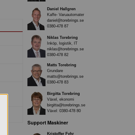
Daniel Hallgren
Kaffe- Varuautomater
daniel@torebrings.se
0380-478 87
Niklas Torebring
Inköp, logistik, IT
niklas@torebrings.se
0380-478 82
Matts Torebring
Grundare
matts@torebrings.se
0380-478 83
Birgitta Torebring
Växel, ekonomi
birgitta@torebrings.se
Växel:
0380-478 80
Support Maskiner
Kristoffer Fyhr