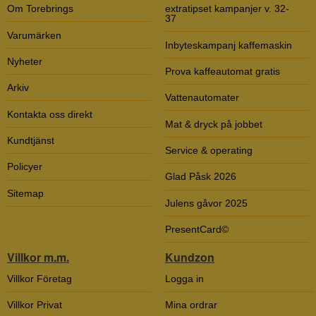
Om Torebrings
extratipset kampanjer v. 32-
37
Varumärken
Inbyteskampanj kaffemaskin
Nyheter
Prova kaffeautomat gratis
Arkiv
Vattenautomater
Kontakta oss direkt
Mat & dryck på jobbet
Kundtjänst
Service & operating
Policyer
Glad Påsk 2026
Sitemap
Julens gåvor 2025
PresentCard©
Villkor m.m.
Kundzon
Villkor Företag
Logga in
Villkor Privat
Mina ordrar