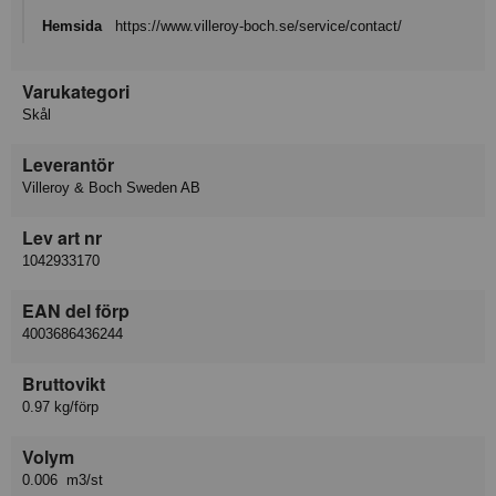
Hemsida
https://www.villeroy-boch.se/service/contact/
Varukategori
Skål
Leverantör
Villeroy & Boch Sweden AB
Lev art nr
1042933170
EAN del förp
4003686436244
Bruttovikt
0.97 kg/förp
Volym
0.006 m3/st