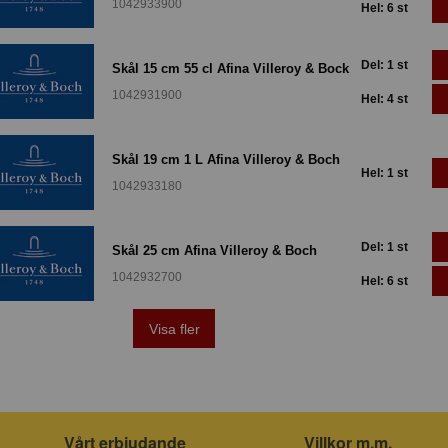
1042933900
Hel: 6 st
Del: 1 st
Skål 15 cm 55 cl Afina Villeroy & Bock
1042931900
Hel: 4 st
Skål 19 cm 1 L Afina Villeroy & Boch
Hel: 1 st
1042933180
Del: 1 st
Skål 25 cm Afina Villeroy & Boch
1042932700
Hel: 6 st
Visa fler
Vårt erbjudande
Villkor m.m.