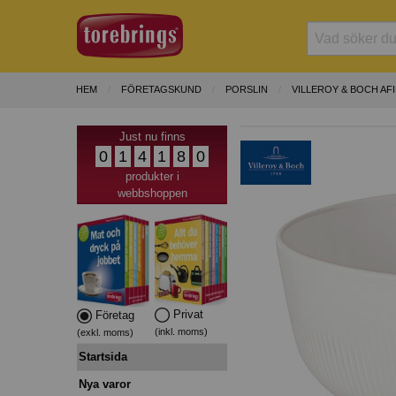
HEM
FÖRETAGSKUND
PORSLIN
VILLEROY & BOCH AF
Just nu finns
0
1
4
1
8
0
produkter i
webbshoppen
Privat
Företag
(inkl. moms)
(exkl. moms)
Startsida
Nya varor