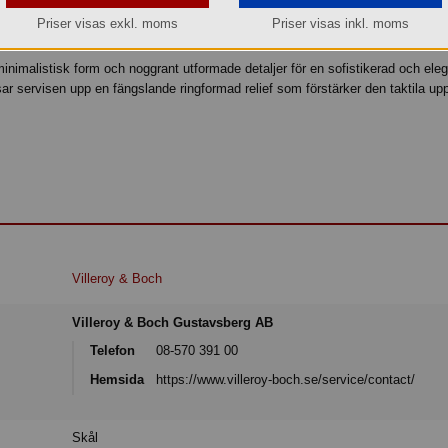
Priser visas exkl. moms
Priser visas inkl. moms
 minimalistisk form och noggrant utformade detaljer för en sofistikerad och ele
isar servisen upp en fängslande ringformad relief som förstärker den taktila up
Villeroy & Boch
Villeroy & Boch Gustavsberg AB
Telefon
08-570 391 00
Hemsida
https://www.villeroy-boch.se/service/contact/
Skål