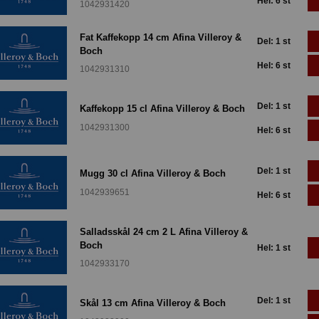
Hel: 6 st
1042931420
Fat Kaffekopp 14 cm Afina Villeroy &
Del: 1 st
Boch
Hel: 6 st
1042931310
Del: 1 st
Kaffekopp 15 cl Afina Villeroy & Boch
1042931300
Hel: 6 st
Del: 1 st
Mugg 30 cl Afina Villeroy & Boch
1042939651
Hel: 6 st
Salladsskål 24 cm 2 L Afina Villeroy &
Boch
Hel: 1 st
1042933170
Del: 1 st
Skål 13 cm Afina Villeroy & Boch