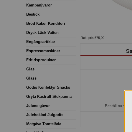
Kampanjvaror
Bestick
Bröd Kakor Konditori
Dryck Läsk Vatten
Rek. pris 575,00
Engångsartiklar
Sa
Espressomaskiner
Fritidsprodukter
Glas
Glass
Godis Konfektyr Snacks
Gryta Kastrull Stekpanna
H
Julens gåvor
Beställ nu så b
Julchoklad Julgodis
Matgåva Tomtelåda