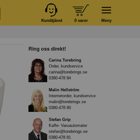
Kundtjänst
0 varor
Meny
Ring oss direkt!
Carina Torebring
Order, kundservice
carina@torebrings.se
0380-478 84
Malin Hellström
Internetorder, kundservice
malin@torebrings.se
0380-478 80
Stefan Grip
Kaffe- Varuautomater
stefan@torebrings.se
0380-478 81