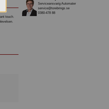
Serviceansvarig Automater
service@torebrings.se
0380-478 88
gant touch.
plevelsen.