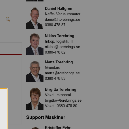
Daniel Hallgren
Kaffe- Varuautomater
daniel@torebrings.se
0380-478 87
Niklas Torebring
Inköp, logistik, IT
niklas@torebrings.se
0380-478 82
Matts Torebring
Grundare
matts@torebrings.se
0380-478 83
Birgitta Torebring
Växel, ekonomi
birgitta@torebrings.se
Växel:
0380-478 80
Support Maskiner
Kristoffer Fyhr