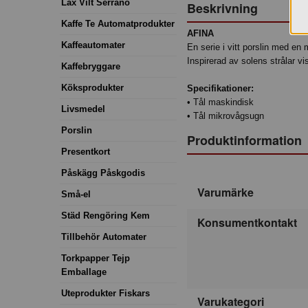
Lax Vilt Serrano
Beskrivning
Kaffe Te Automatprodukter
AFINA
Kaffeautomater
En serie i vitt porslin med en
Inspirerad av solens strålar v
Kaffebryggare
Köksprodukter
Specifikationer:
• Tål maskindisk
Livsmedel
• Tål mikrovågsugn
Porslin
Produktinformation
Presentkort
Påskägg Påskgodis
Varumärke
Små-el
Städ Rengöring Kem
Konsumentkontakt
Tillbehör Automater
Torkpapper Tejp
Emballage
Uteprodukter Fiskars
Varukategori