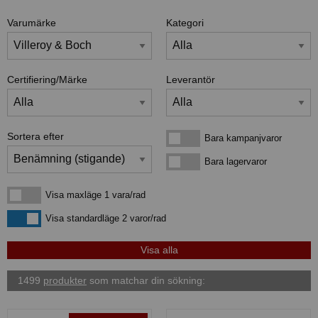
Varumärke
Kategori
Certifiering/Märke
Leverantör
Sortera efter
Bara kampanjvaror
Bara kampanjvaror
Bara lagervaror
Bara lagervaror
Visa maxläge 1 vara/rad
Visa maxläge 1 vara/rad
Visa standardläge
Visa standardläge 2 varor/rad
1499
produkter
som matchar din sökning: