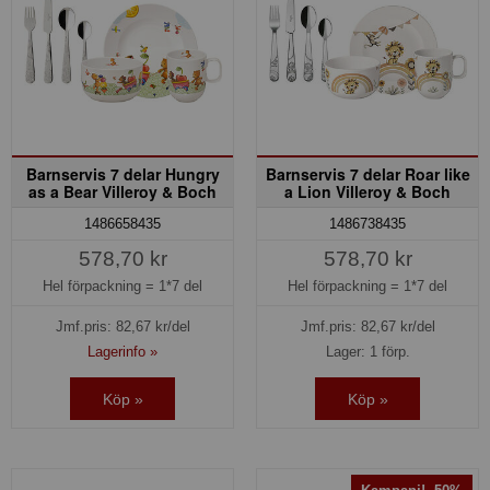
Barnservis 7 delar Hungry
Barnservis 7 delar Roar like
as a Bear Villeroy & Boch
a Lion Villeroy & Boch
1486658435
1486738435
578,70 kr
578,70 kr
Hel förpackning =
1*7 del
Hel förpackning =
1*7 del
Jmf.pris:
82,67
kr/del
Jmf.pris:
82,67
kr/del
Lagerinfo »
Lager: 1 förp.
Köp »
Köp »