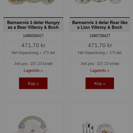
Barnservis 3 delar Hungry
Barnservis 3 delar Roar like
as a Bear Villeroy & Boch
a Lion Villeroy & Boch
1486658427
1486738427
471,70 kr
471,70 kr
Hel förpackning =
1*3 del
Hel förpackning =
1*3 del
Jmf.pris:
157,23
kr/del
Jmf.pris:
157,23
kr/del
Lagerinfo »
Lagerinfo »
Köp »
Köp »