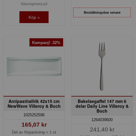
Säsongsvara jul
Beställningsbar senare
Köp »
Kampanj! -32%
Antipastitallrik 42x15 cm
Bakelsegaffel 147 mm 6
NewWave Villeroy & Boch
delar Daily Line Villeroy &
Boch
1025252596
1264039600
165,07 kr
241,40 kr
Del av förpackning =
1 st