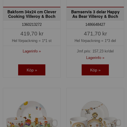
Bakform 34x24 cm Clever
Barnservis 3 delar Happy
Cooking Villeroy & Boch
As Bear Villeroy & Boch
1360213272
1486648427
419,70 kr
471,70 kr
Hel förpackning =
1*1 st
Hel förpackning =
1*3 del
Lagerinfo »
Jmf.pris:
157,23
kr/del
Lagerinfo »
Köp »
Köp »