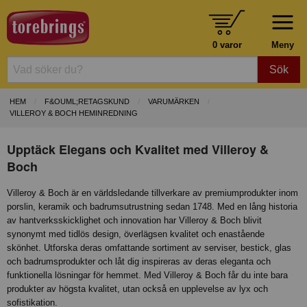
0 varor
Meny
Sök
HEM
F&OUML;RETAGSKUND
VARUMÄRKEN
VILLEROY & BOCH HEMINREDNING
Upptäck Elegans och Kvalitet med Villeroy &
Boch
Villeroy & Boch är en världsledande tillverkare av premiumprodukter inom
porslin, keramik och badrumsutrustning sedan 1748. Med en lång historia
av hantverksskicklighet och innovation har Villeroy & Boch blivit
synonymt med tidlös design, överlägsen kvalitet och enastående
skönhet. Utforska deras omfattande sortiment av serviser, bestick, glas
och badrumsprodukter och låt dig inspireras av deras eleganta och
funktionella lösningar för hemmet. Med Villeroy & Boch får du inte bara
produkter av högsta kvalitet, utan också en upplevelse av lyx och
sofistikation.