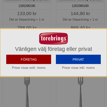
1265290190
1263380190
133,00 kr
144,90 kr
Del av förpackning =
1 st
Del av förpackning =
1 st
798,00 kr
869,40 kr
Hel förpackning =
6*1 st
Hel förpackning =
6*1 st
Lagerinfo »
Lagerinfo »
Vänligen välj företag eller privat
Köp »
Köp »
FÖRETAG
PRIVAT
Priser visas exkl. moms
Priser visas inkl. moms