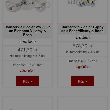
Barnservis 3 delar Walk like
Barnservis 7 delar Happy
an Elephant Villeroy &
as a Bear Villeroy & Boch
Boch
1486648435
1486748427
578,70 kr
471,70 kr
Hel förpackning =
1*7 del
Hel förpackning =
1*3 del
Jmf.pris:
82,67
kr/del
Jmf.pris:
157,23
kr/st
Lagerinfo »
Lagerinfo »
Köp »
Köp »