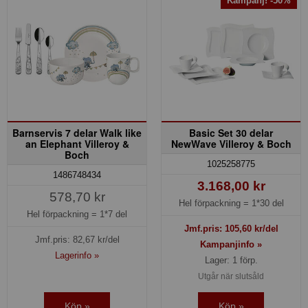
Kampanj! -50%
Barnservis 7 delar Walk like
Basic Set 30 delar
an Elephant Villeroy &
NewWave Villeroy & Boch
Boch
1025258775
1486748434
3.168,00 kr
578,70 kr
Hel förpackning =
1*30 del
Hel förpackning =
1*7 del
Jmf.pris:
105,60
kr/del
Jmf.pris:
82,67
kr/del
Kampanjinfo »
Lagerinfo »
Lager: 1 förp.
Utgår när slutsåld
Köp »
Köp »