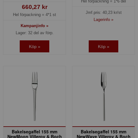
Hel förpackning =
1*6 del
660,27 kr
Jmf.pris:
40,23
kr/st
Hel förpackning =
4*1 st
Lagerinfo »
Kampanjinfo »
Lager: 32 del av förp.
Köp »
Köp »
Bakelsegaffel 155 mm
Bakelsegaffel 155 mm
NewMoon Villeroy & Boch
NewWave Villeroy & Boch