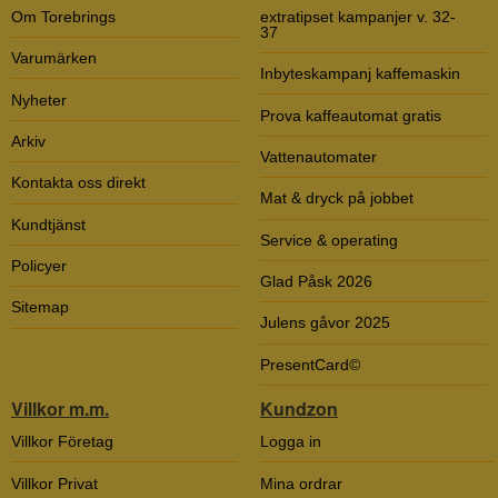
Om Torebrings
extratipset kampanjer v. 32-
37
Varumärken
Inbyteskampanj kaffemaskin
Nyheter
Prova kaffeautomat gratis
Arkiv
Vattenautomater
Kontakta oss direkt
Mat & dryck på jobbet
Kundtjänst
Service & operating
Policyer
Glad Påsk 2026
Sitemap
Julens gåvor 2025
PresentCard©
Villkor m.m.
Kundzon
Villkor Företag
Logga in
Villkor Privat
Mina ordrar