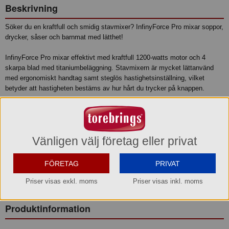
Beskrivning
Söker du en kraftfull och smidig stavmixer? InfinyForce Pro mixar soppor,
drycker, såser och barnmat med lätthet!
InfinyForce Pro mixar effektivt med kraftfull 1200-watts motor och 4
skarpa blad med titaniumbeläggning. Stavmixern är mycket lättanvänd
med ergonomiskt handtag samt steglös hastighetsinställning, vilket
betyder att hastigheten bestäms av hur hårt du trycker på knappen.
InfinyForce Pro kommer med flera smarta tillbehör som förenklar
matlagningen: Minihackare, majonnäsvisp, visp och två behållare.
Stavmixerns bladfäste samt visparna tål diskmaskin.
Vänligen välj företag eller privat
- Kraftfull stavmixer med 1200-watts motor
- 4 skarpa blad med titaniumbeläggning
FÖRETAG
PRIVAT
- Minihackare, visp, majonnäsvisp och två behållare ingår
- Lättanvänd med steglös hastighetsinställning och ergonomiskt handtag
Priser visas exkl. moms
Priser visas inkl. moms
- Flera diskmaskinssäkra delar
Produktinformation