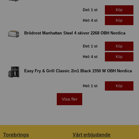
Del: 1 st
Köp
Hel: 4 st
Köp
Brödrost Manhattan Steel 4 skivor 2268 OBH Nordica
Del: 1 st
Köp
Hel: 4 st
Köp
Easy Fry & Grill Classic 2in1 Black 1550 W OBH Nordica
Hel: 1 st
Köp
Visa fler
Torebrings
Vårt erbjudande