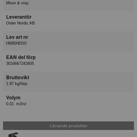
Mixer & visp
Leverantör
Order Nordic AB
Lev art nr
HN95HDS0
EAN del förp
3016667242605
Bruttovikt
1.97 kg/förp
Volym
0.01 m3/st
Liknande produkter