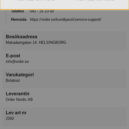
Order Nordic AB
Telefon
042 - 25 23 00
Hemsida
https://order.se/kundtjanst/service-support/
Besöksadress
Makadamgatan 14, HELSINGBORG
E-post
info@order.se
Varukategori
Brödrost
Leverantör
Order Nordic AB
Lev art nr
2260