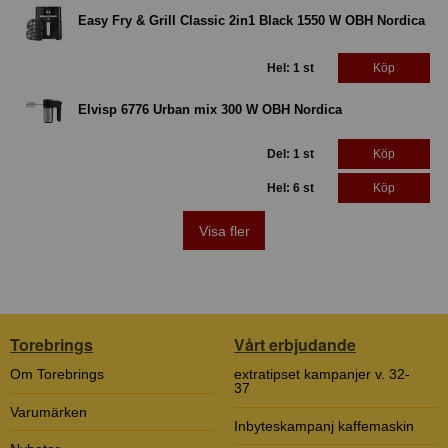
Easy Fry & Grill Classic 2in1 Black 1550 W OBH Nordica
Hel: 1 st
Köp
Elvisp 6776 Urban mix 300 W OBH Nordica
Del: 1 st
Köp
Hel: 6 st
Köp
Visa fler
Torebrings
Vårt erbjudande
Om Torebrings
extratipset kampanjer v. 32-
37
Varumärken
Inbyteskampanj kaffemaskin