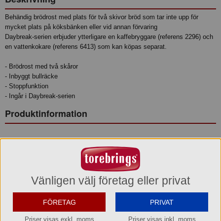
Behändig brödrost med plats för två skivor bröd som tar inte upp för
mycket plats på köksbänken eller vid annan förvaring
Daybreak-serien erbjuder ytterligare en kaffebryggare (referens 2296) och
en vattenkokare (referens 6413) som kan köpas separat.
- Brödrost med två skåror
- Inbyggt bullräcke
- Stoppfunktion
- Ingår i Daybreak-serien
Produktinformation
Garanti
24 månader
Vänligen välj företag eller privat
Varumärke
OBH Nordica
FÖRETAG
PRIVAT
Konsumentkontakt
Priser visas exkl. moms
Priser visas inkl. moms