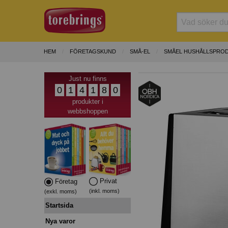
HEM
FÖRETAGSKUND
SMÅ-EL
SMÅEL HUSHÅLLSPRO
Just nu finns
0
1
4
1
8
0
produkter i
webbshoppen
Privat
Företag
(inkl. moms)
(exkl. moms)
Startsida
Nya varor