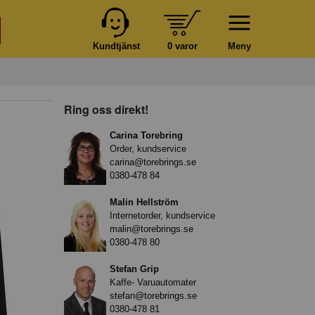
Kundtjänst
0 varor
Meny
Ring oss direkt!
Carina Torebring
Order, kundservice
carina@torebrings.se
0380-478 84
Malin Hellström
Internetorder, kundservice
malin@torebrings.se
0380-478 80
Stefan Grip
Kaffe- Varuautomater
stefan@torebrings.se
0380-478 81