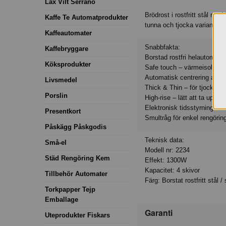
Lax Vilt Serrano
Brödrost i rostfritt stål me
Kaffe Te Automatprodukter
tunna och tjocka varianter. 
Kaffeautomater
Snabbfakta:
Kaffebryggare
Borstad rostfri helautomatis
Köksprodukter
Safe touch – värmeisolerera
Automatisk centrering av b
Livsmedel
Thick & Thin – för tjocka oc
Porslin
High-rise – lätt att ta upp s
Elektronisk tidsstyrning oc
Presentkort
Smultråg för enkel rengörin
Påskägg Påskgodis
Teknisk data:
Små-el
Modell nr: 2234
Städ Rengöring Kem
Effekt: 1300W
Kapacitet: 4 skivor
Tillbehör Automater
Färg: Borstat rostfritt stål /
Torkpapper Tejp
Emballage
Garanti
Uteprodukter Fiskars