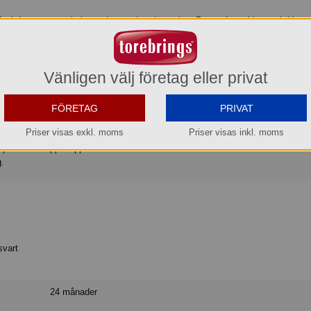
d funktioner som enkelt ger det resultat du önskar. Rostar fyra skivor och klara
Elektronisk tidsstyrning, stoppknapp och High-rise underlättar rostningen.
Vänligen välj företag eller privat
k brödrost för 4 skivor.
de långsidor.
rödskivorna.
FÖRETAG
PRIVAT
h tunna skivor.
Priser visas exkl. moms
Priser visas inkl. moms
kivorna.
h praktisk stoppknapp.
g.
 svart
24 månader