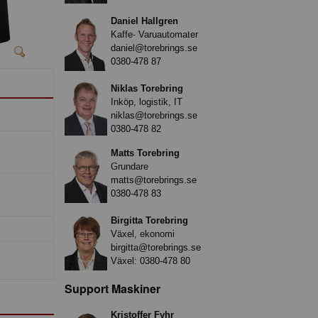
Daniel Hallgren
Kaffe- Varuautomater
daniel@torebrings.se
0380-478 87
Niklas Torebring
Inköp, logistik, IT
niklas@torebrings.se
0380-478 82
Matts Torebring
Grundare
matts@torebrings.se
0380-478 83
Birgitta Torebring
Växel, ekonomi
birgitta@torebrings.se
Växel:
0380-478 80
Support Maskiner
Kristoffer Fyhr