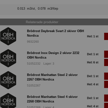
0.013 m3/st, 0.078 m3/förp
Relaterade produkter
Brödrost Daybreak Svart 2 skivor OBH
Nordica
Hel: 1 st
9932260
Brödrost Inox Design 2 skivor 2232
Del: 1 st
OBH Nordica
Hel: 6 st
51052232 Lager: 3
Brödrost Manhattan Steel 2 skivor
Del: 1 st
2267 OBH Nordica
Hel: 4 st
51052267
Brödrost Manhattan Steel 4 skivor
Del: 1 st
2268 OBH Nordica
Hel: 4 st
51052268 Lager: 4