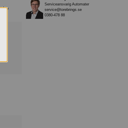
Serviceansvarig Automater
r både
service@torebrings.se
0380-478 88