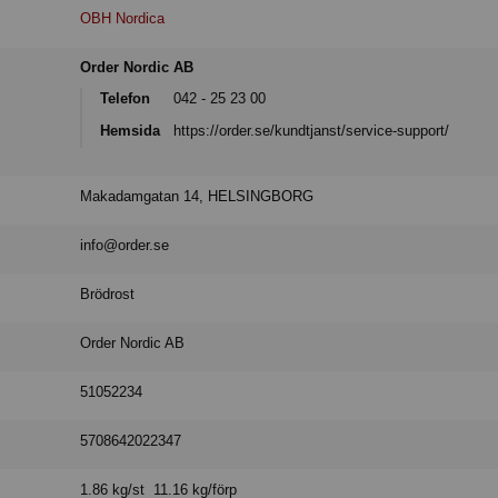
OBH Nordica
Order Nordic AB
Telefon
042 - 25 23 00
Hemsida
https://order.se/kundtjanst/service-support/
Makadamgatan 14, HELSINGBORG
info@order.se
Brödrost
Order Nordic AB
51052234
5708642022347
1.86 kg/st 11.16 kg/förp