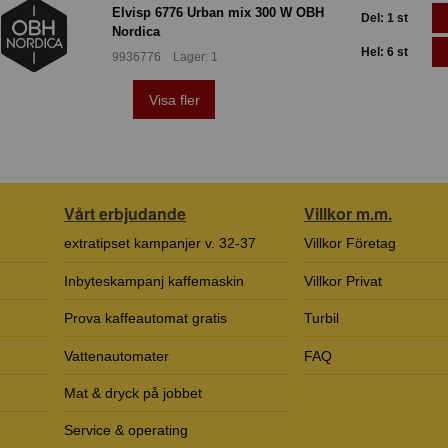
Elvisp 6776 Urban mix 300 W OBH
Del: 1 st
Nordica
Hel: 6 st
9936776 Lager: 1
Visa fler
Vårt erbjudande
Villkor m.m.
extratipset kampanjer v. 32-37
Villkor Företag
Inbyteskampanj kaffemaskin
Villkor Privat
Prova kaffeautomat gratis
Turbil
Vattenautomater
FAQ
Mat & dryck på jobbet
Service & operating