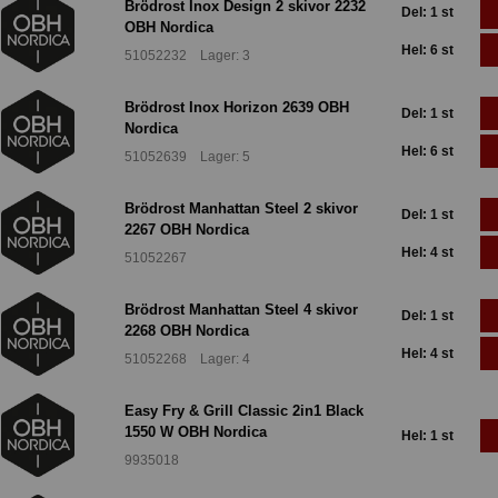
Brödrost Inox Design 2 skivor 2232
Del: 1 st
OBH Nordica
Hel: 6 st
51052232 Lager: 3
Brödrost Inox Horizon 2639 OBH
Del: 1 st
Nordica
Hel: 6 st
51052639 Lager: 5
Brödrost Manhattan Steel 2 skivor
Del: 1 st
2267 OBH Nordica
Hel: 4 st
51052267
Brödrost Manhattan Steel 4 skivor
Del: 1 st
2268 OBH Nordica
Hel: 4 st
51052268 Lager: 4
Easy Fry & Grill Classic 2in1 Black
1550 W OBH Nordica
Hel: 1 st
9935018