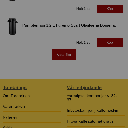
Hel: 1 st
Köp
Pumptermos 2,2 L Furento Svart Glaskärna Bonamat
Hel: 1 st
Köp
Visa fler
Torebrings
Vårt erbjudande
Om Torebrings
extratipset kampanjer v. 32-
37
Varumärken
Inbyteskampanj kaffemaskin
Nyheter
Prova kaffeautomat gratis
Arkiv