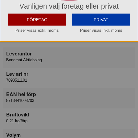
Vänligen välj företag eller privat
Varumärke
Bonamat Bravilor
FÖRETAG
PRIVAT
Priser visas exkl. moms
Priser visas inkl. moms
Varukategori
Tillbehör
Leverantör
Bonamat Aktiebolag
Lev art nr
7093511101
EAN hel förp
8713441008703
Bruttovikt
0.21 kg/förp
Volym