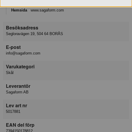
Telefon
033-23 38 20
Hemsida
www.sagaform.com
Besöksadress
Segloravägen 19, 504 64 BORÅS
E-post
info@sagaform.com
Varukategori
Skål
Leverantör
Sagaform AB
Lev art nr
5017881
EAN del förp
7394150178812