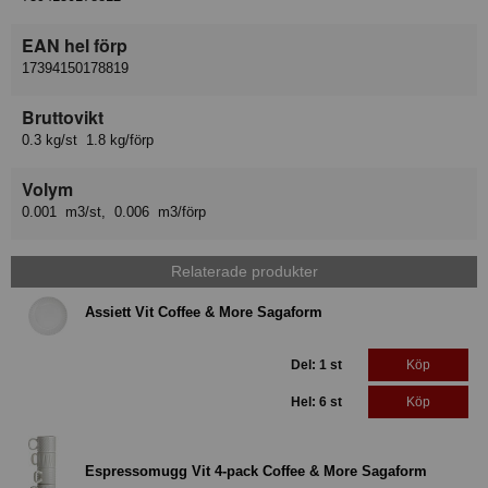
EAN hel förp
17394150178819
Bruttovikt
0.3 kg/st 1.8 kg/förp
Volym
0.001 m3/st, 0.006 m3/förp
Relaterade produkter
Assiett Vit Coffee & More Sagaform
Del: 1 st
Köp
Hel: 6 st
Köp
Espressomugg Vit 4-pack Coffee & More Sagaform