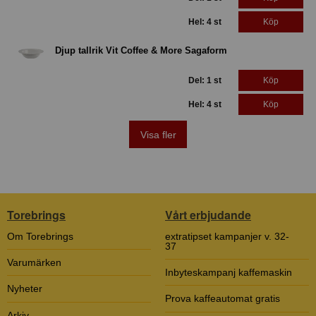
Hel: 4 st
Köp
Djup tallrik Vit Coffee & More Sagaform
Del: 1 st
Köp
Hel: 4 st
Köp
Visa fler
Torebrings
Vårt erbjudande
Om Torebrings
extratipset kampanjer v. 32-
37
Varumärken
Inbyteskampanj kaffemaskin
Nyheter
Prova kaffeautomat gratis
Arkiv