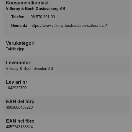
Konsumentkontakt
Villeroy & Boch Gustavsberg AB
Telefon
08-570 391 00
Hemsida
https://www.villeroy-boch.se/service/contact/
Varukategori
Tallrik djup
Leverantör
Villeroy & Boch Sweden AB
Lev art nr
1042932700
EAN del förp
4003686436220
EAN hel förp
4057743183824