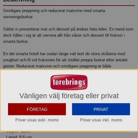
Smidigare preppning och reducerat matsvinn med smarta
serveringsburkar
Sättet vi presenterar mat och dessert på ändras hela tiden. En trend som
dock håller i sig är att servera allt från såser och dessert till frukost i
smarta burkar.
En del smarta hotell har sedan länge valt bort de stora skålarna med
youghurt och fil vid frukosten för att istället preppa burkar efter antalet
gäster. Reducerat matsvinn och smidigare preppning är både
kostnadseffektivt och smart för miljön.
Produktinformation
Vänligen välj företag eller privat
SERVERINGSBURK 450ML Med skruvlock i metall.
Livsmedelsgodkänd
FÖRETAG
PRIVAT
STORLEK
Priser visas exkl. moms
Priser visas inkl. moms
Diameter: 8,60 cm
Volym: 450ml
Längd: 8.6 cm