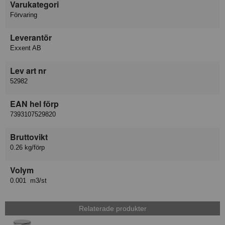
Varukategori
Förvaring
Leverantör
Exxent AB
Lev art nr
52982
EAN hel förp
7393107529820
Bruttovikt
0.26 kg/förp
Volym
0.001 m3/st
Relaterade produkter