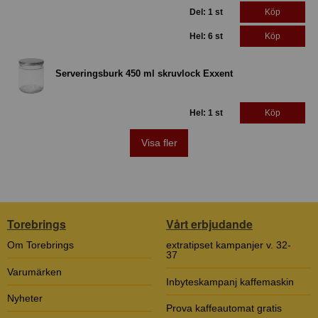
Del: 1 st
Köp
Hel: 6 st
Köp
Serveringsburk 450 ml skruvlock Exxent
Hel: 1 st
Köp
Visa fler
Torebrings
Vårt erbjudande
Om Torebrings
extratipset kampanjer v. 32-
37
Varumärken
Inbyteskampanj kaffemaskin
Nyheter
Prova kaffeautomat gratis