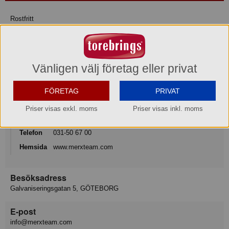
Rostfritt
Mått/storlek: H 14 cm ø 33,5 cm
Vänligen välj företag eller privat
Varumärke
Exxent
FÖRETAG
PRIVAT
Konsumentkontakt
Priser visas exkl. moms
Priser visas inkl. moms
Merx Team AB
Telefon
031-50 67 00
Hemsida
www.merxteam.com
Besöksadress
Galvaniseringsgatan 5, GÖTEBORG
E-post
info@merxteam.com