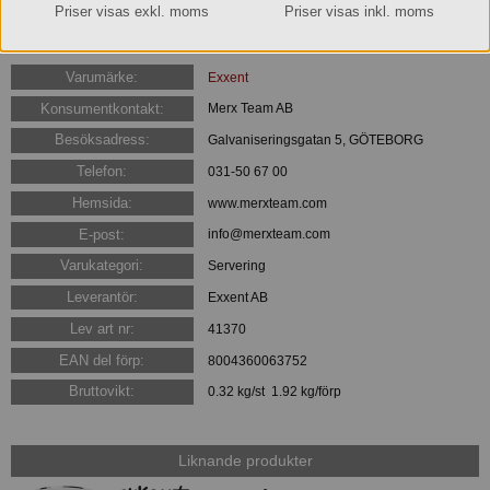
Glas
Priser visas exkl. moms
Priser visas inkl. moms
Mått/storlek: Ø 8,3 cm H 7,1 cm
Varumärke:
Exxent
Konsumentkontakt:
Merx Team AB
Besöksadress:
Galvaniseringsgatan 5, GÖTEBORG
Telefon:
031-50 67 00
Hemsida:
www.merxteam.com
E-post:
info@merxteam.com
Varukategori:
Servering
Leverantör:
Exxent AB
Lev art nr:
41370
EAN del förp:
8004360063752
Bruttovikt:
0.32 kg/st 1.92 kg/förp
Liknande produkter