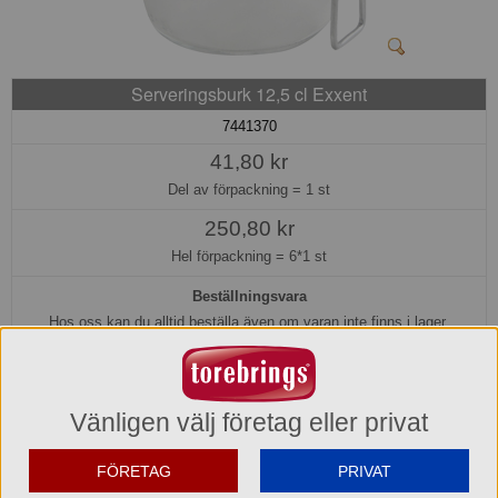
Serveringsburk 12,5 cl Exxent
7441370
41,80 kr
Del av förpackning =
1 st
250,80 kr
Hel förpackning =
6*1 st
Beställningsvara
Hos oss kan du alltid beställa även om varan inte finns i lager.
Beställ idag före kl. 15:00 så beräknar vi få in den i lager den 2026-08-
12.
Transporttid till Dig som kund tillkommer.
Vänligen välj företag eller privat
Köp »
FÖRETAG
PRIVAT