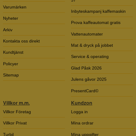
Varumärken
Inbyteskampanj kaffemaskin
Nyheter
Prova kaffeautomat gratis
Arkiv
Vattenautomater
Kontakta oss direkt
Mat & dryck på jobbet
Kundtjänst
Service & operating
Policyer
Glad Påsk 2026
Sitemap
Julens gåvor 2025
PresentCard©
Villkor m.m.
Kundzon
Villkor Företag
Logga in
Villkor Privat
Mina ordrar
Turbil
Mina uppgifter