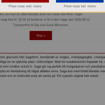
Jmf.pris:
89,55
kr/st
Priser visas exkl. moms
Priser visas inkl. moms
Beställningsvara
os oss kan du alltid beställa även om varan inte finns i lager.
l idag före kl. 15:00 så beräknar vi få in den i lager den 2026-08-12.
Transporttid till Dig som kund tillkommer.
Köp »
assisk glasserie från Sagaform, bestående av vinglas, champagneglas, champ
iga tar en självklar plats i köksskåpet. Med sin karakteristiskt linjerade fot, 
n ut men smälter också in. Saga gör sig perfekt till morgonjuicen och pannka
 lyfta en festdukning till något alldeles extra. Saga kan med fördel blandas me
esent och en önskvärd serie att samla på. Ett svenskt original helt enkelt.