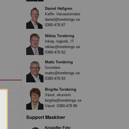
Daniel Hallgren
Kaffe- Varuautomater
daniel@torebrings.se
0380-478 87
Niklas Torebring
Inköp, logistik, IT
niklas@torebrings.se
0380-478 82
Matts Torebring
Grundare
matts@torebrings.se
0380-478 83
Birgitta Torebring
Växel, ekonomi
birgitta@torebrings.se
Växel:
0380-478 80
Support Maskiner
Kristoffer Fyhr