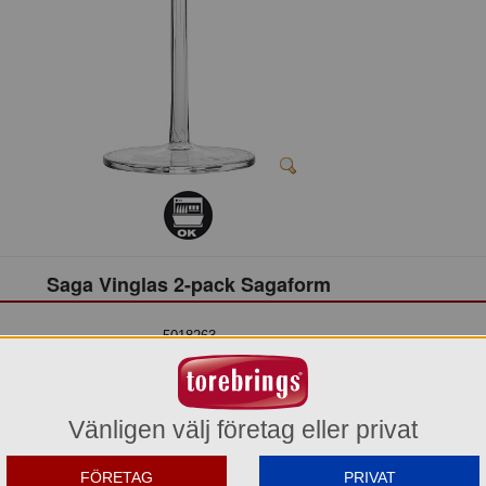
Saga Vinglas 2-pack Sagaform
5018263
179,10 kr
Del av förpackning =
2 st
Vänligen välj företag eller privat
1.074,60 kr
Hel förpackning =
6*2 st
FÖRETAG
PRIVAT