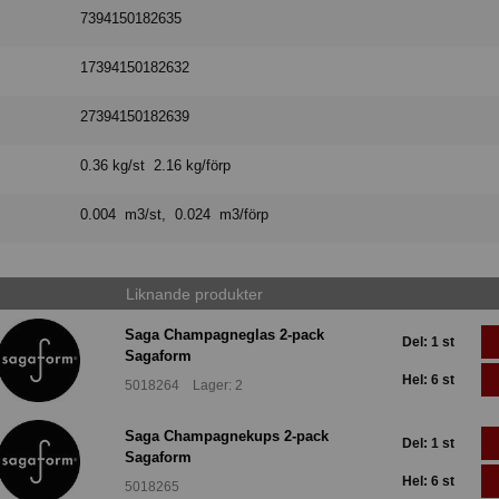
7394150182635
17394150182632
27394150182639
0.36 kg/st 2.16 kg/förp
0.004 m3/st, 0.024 m3/förp
Liknande produkter
Saga Champagneglas 2-pack
Del: 1 st
Sagaform
Hel: 6 st
5018264 Lager: 2
Saga Champagnekups 2-pack
Del: 1 st
Sagaform
Hel: 6 st
5018265