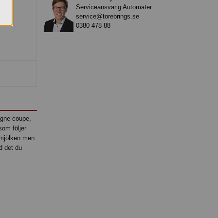
Serviceansvarig Automater
service@torebrings.se
0380-478 88
agne coupe,
som följer
ksmjölken men
d det du