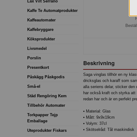
Lax Vilt Serrano
Kaffe Te Automatprodukter
H
Kaffeautomater
Bestäl
Kaffebryggare
Köksprodukter
Livsmedel
Porslin
Beskrivning
Presentkort
Saga vinglas tillhör en ny kl
Påskägg Påskgodis
dricksglas och karaff som samtl
Små-el
alla seriens delar, sticker de
har också kraft och styrka att
Städ Rengöring Kem
redan har och är en perfekt pr
Tillbehör Automater
• Material: Glas
Torkpapper Tejp
• Mått: 9x9x19cm
Emballage
• Volym: 37cl
• Skötselråd: Tål maskindisk
Uteprodukter Fiskars