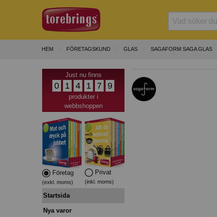
HEM
FÖRETAGSKUND
GLAS
SAGAFORM SAGA GLAS
Just nu finns
0
1
4
1
7
9
produkter i
webbshoppen
Privat
Företag
(inkl. moms)
(exkl. moms)
Startsida
Nya varor