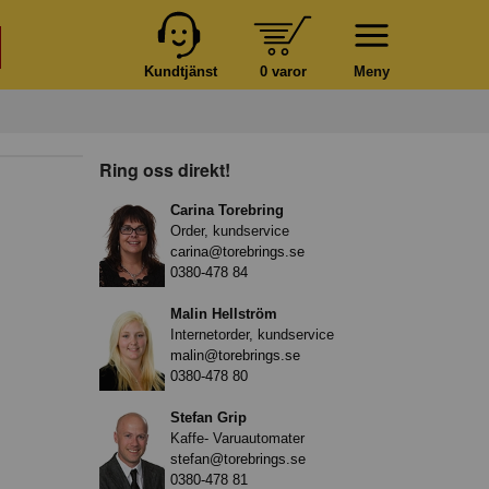
Kundtjänst
0 varor
Meny
Ring oss direkt!
Carina Torebring
Order, kundservice
carina@torebrings.se
0380-478 84
Malin Hellström
Internetorder, kundservice
malin@torebrings.se
0380-478 80
Stefan Grip
Kaffe- Varuautomater
stefan@torebrings.se
0380-478 81