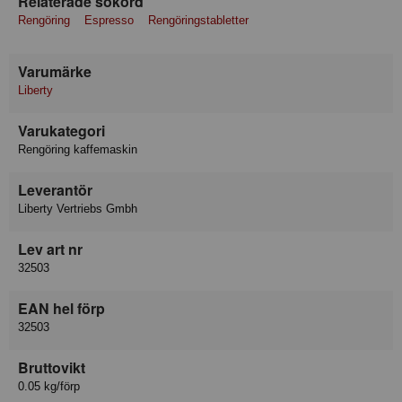
Relaterade sökord
Rengöring
Espresso
Rengöringstabletter
Varumärke
Liberty
Varukategori
Rengöring kaffemaskin
Leverantör
Liberty Vertriebs Gmbh
Lev art nr
32503
EAN hel förp
32503
Bruttovikt
0.05 kg/förp