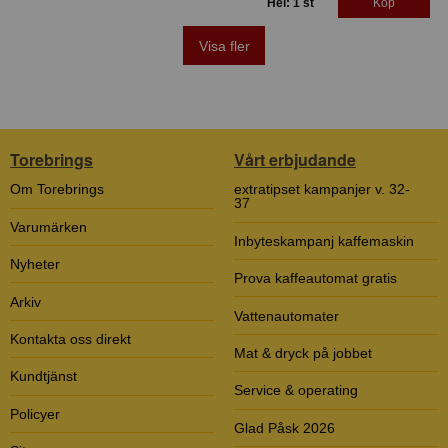
Hel: 1 st
Köp
Visa fler
Torebrings
Vårt erbjudande
Om Torebrings
extratipset kampanjer v. 32-
37
Varumärken
Inbyteskampanj kaffemaskin
Nyheter
Prova kaffeautomat gratis
Arkiv
Vattenautomater
Kontakta oss direkt
Mat & dryck på jobbet
Kundtjänst
Service & operating
Policyer
Glad Påsk 2026