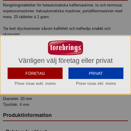
Rengöringstabletter för helautomatiska kaffemaskiner, te och termosar,
espressomaskiner, halvautomatiska maskiner, portafiltermaskiner med
mera. 25 tabletter á 2 gram.
Tar bort dryckesrester såsom kaffefett och kaffeolja snabbt och
skonsamt.
Förhindrar oönskade smakförsämringar.
Är avsedd för dagligt bruk.
• Svagt alkalisk
Vänligen välj företag eller privat
• Skummar inte
• Livsmedelssäker
FÖRETAG
PRIVAT
• Lämnar ingen smak efter sig
• Snabblöslig
Priser visas exkl. moms
Priser visas inkl. moms
Mått tablett:
Diameter: 20 mm
Tjocklek: 4 mm
Produktinformation