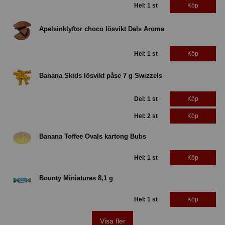
Hel: 1 st
Köp
Apelsinklyftor choco lösvikt Dals Aroma
Hel: 1 st
Köp
Banana Skids lösvikt påse 7 g Swizzels
Del: 1 st
Köp
Hel: 2 st
Köp
Banana Toffee Ovals kartong Bubs
Hel: 1 st
Köp
Bounty Miniatures 8,1 g
Hel: 1 st
Köp
Visa fler