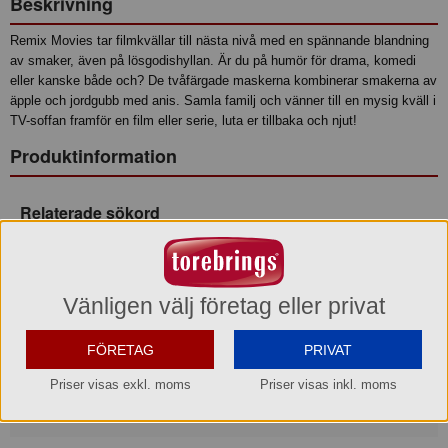
Beskrivning
Remix Movies tar filmkvällar till nästa nivå med en spännande blandning
av smaker, även på lösgodishyllan. Är du på humör för drama, komedi
eller kanske både och? De tvåfärgade maskerna kombinerar smakerna av
äpple och jordgubb med anis. Samla familj och vänner till en mysig kväll i
TV-soffan framför en film eller serie, luta er tillbaka och njut!
Produktinformation
Relaterade sökord
Godis
Lösvikt
Lösviktsgodis
Lakrits
Saltlakrits
Fazer
Remix
Ingredienser
Vänligen välj företag eller privat
Ingredienser: socker, glukossirap, VETEstärkelse/HVEDEstivelse,
modifierad stärkelse/stivelse, surhetsreglerande medel (E270, E325),
FÖRETAG
PRIVAT
färgande livsmedel/fødevarer der farver/næringsmidler som avgir farge
(koncentrat av rädisa/radise och morot/gulrot/gulerod) , aromer,
Priser visas exkl. moms
Priser visas inkl. moms
färgämnen/farvestoffer (E153, E141, E100), ytbehandlingsmedel
(E903).