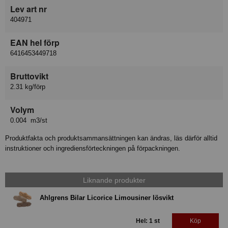
Lev art nr
404971
EAN hel förp
6416453449718
Bruttovikt
2.31 kg/förp
Volym
0.004 m3/st
Produktfakta och produktsammansättningen kan ändras, läs därför alltid
instruktioner och ingrediensförteckningen på förpackningen.
Liknande produkter
Ahlgrens Bilar Licorice Limousiner lösvikt
Hel: 1 st
Köp