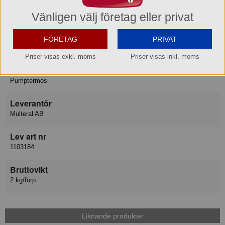
Höjd: 412 mm
Vänligen välj företag eller privat
Djup: 200 mm
Produktinformation
FÖRETAG
PRIVAT
Priser visas exkl. moms
Priser visas inkl. moms
Varukategori
Pumptermos
Leverantör
Multeral AB
Lev art nr
1103184
Bruttovikt
2 kg/förp
Liknande produkter