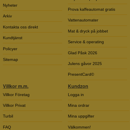
Nyheter
Prova kaffeautomat gratis
Arkiv
Vattenautomater
Kontakta oss direkt
Mat & dryck på jobbet
Kundtjänst
Service & operating
Policyer
Glad Påsk 2026
Sitemap
Julens gåvor 2025
PresentCard©
Villkor m.m.
Kundzon
Villkor Företag
Logga in
Villkor Privat
Mina ordrar
Turbil
Mina uppgifter
FAQ
Välkommen!