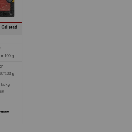
 Grilstad
r
g =
100 g
kr
10*100 g
kr/kg
jul
senare