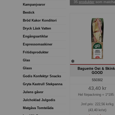
35
produkter
som matchar
Kampanjvaror
Bestick
Bröd Kakor Konditori
Dryck Läsk Vatten
Engångsartiklar
Espressomaskiner
Fritidsprodukter
Glas
Baguette Ost & Skin
Glass
GOOD
Godis Konfektyr Snacks
550302
Gryta Kastrull Stekpanna
43,40 kr
Julens gåvor
Hel förpackning =
1*195 
Julchoklad Julgodis
Jmf.pris:
222,56
kr/kg
Matgåva Tomtelåda
(43,40 kr/st)