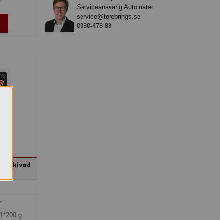
Serviceansvarig Automater
service@torebrings.se
0380-478 88
kt skivad
r
=
1*200 g