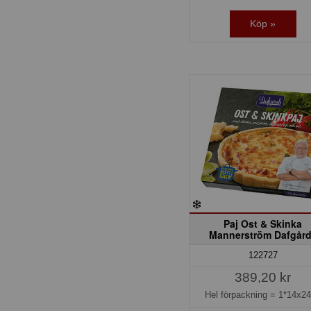
Köp »
Paj Ost & Skinka
Mannerström Dafgår
122727
389,20 kr
Hel förpackning =
1*14x2