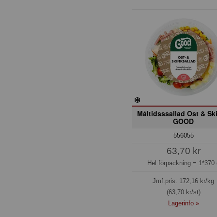
Måltidsssallad Ost & Sk
GOOD
556055
63,70 kr
Hel förpackning =
1*370 
Jmf.pris:
172,16
kr/kg
(63,70 kr/st)
Lagerinfo »