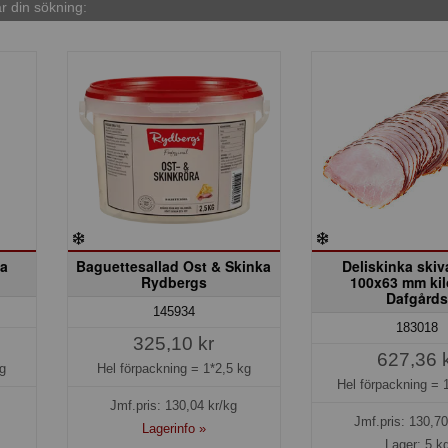
 din sökning:
ka
Baguettesallad Ost & Skinka
Deliskinka skiv
Rydbergs
100x63 mm kil
Dafgård
145934
183018
325,10 kr
627,36 
g
Hel förpackning =
1*2,5 kg
Hel förpackning =
Jmf.pris:
130,04
kr/kg
Jmf.pris:
130,70
Lagerinfo »
Lager: 5 k