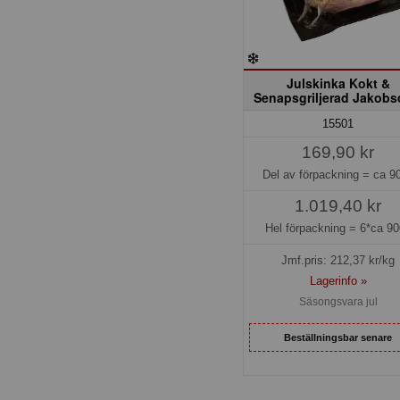
Julskinka Kokt &
Senapsgriljerad Jakobs
15501
169,90 kr
Del av förpackning =
ca 9
1.019,40 kr
Hel förpackning =
6*ca 90
Jmf.pris:
212,37
kr/kg
Lagerinfo »
Säsongsvara jul
Beställningsbar senare