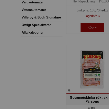
Hel förpackning =
1*6x80
Varuautomater
Vattenautomater
Jmf.pris:
135,70
kr/kg
Lagerinfo »
Villeroy & Boch Signature
Övrigt Specialvaror
Köp »
Alla kategorier
Gourmetskinka rökt sk
Pärsons
98883