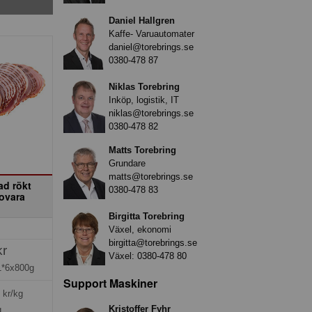
Daniel Hallgren
Kaffe- Varuautomater
daniel@torebrings.se
0380-478 87
Niklas Torebring
Inköp, logistik, IT
niklas@torebrings.se
0380-478 82
Matts Torebring
Grundare
matts@torebrings.se
ad rökt
0380-478 83
ovara
s
Birgitta Torebring
Växel, ekonomi
birgitta@torebrings.se
kr
Växel:
0380-478 80
1*6x800g
Support Maskiner
kr/kg
Kristoffer Fyhr
g