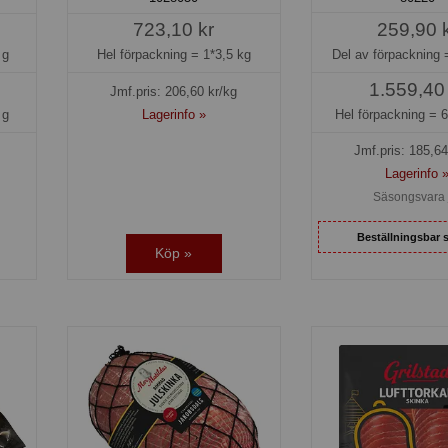
259,90 
723,10 kr
Del av förpackning
 g
Hel förpackning =
1*3,5 kg
1.559,40
Jmf.pris:
206,60
kr/kg
Hel förpackning =
6
 g
Lagerinfo »
Jmf.pris:
185,64
Lagerinfo 
Säsongsvara 
Beställningsbar 
Köp »