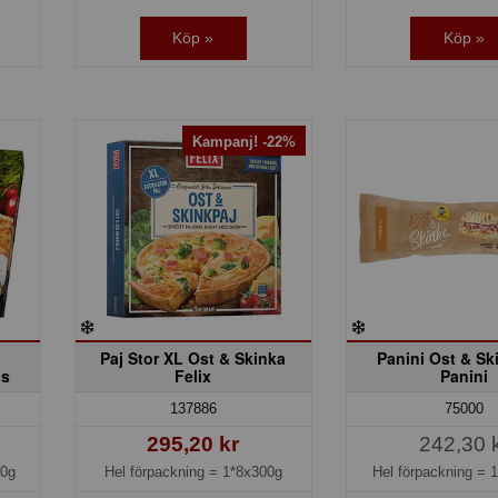
Köp »
Köp »
Kampanj! -22%
Paj Stor XL Ost & Skinka
Panini Ost & Sk
ds
Felix
Panini
137886
75000
295,20 kr
242,30 
40g
Hel förpackning =
1*8x300g
Hel förpackning =
1