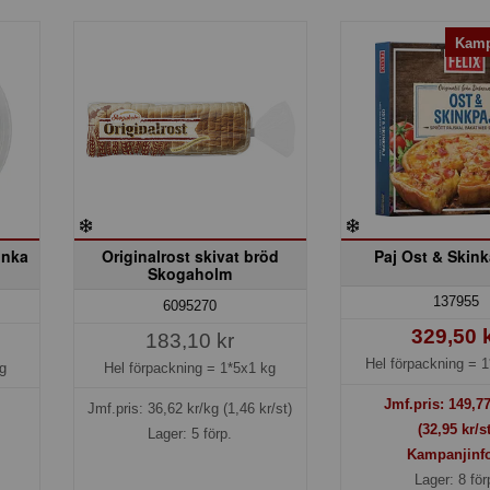
Kamp
inka
Originalrost skivat bröd
Paj Ost & Skink
Skogaholm
137955
6095270
329,50 
183,10 kr
Hel förpackning =
1
g
Hel förpackning =
1*5x1 kg
Jmf.pris:
149,7
Jmf.pris:
36,62
kr/kg
(1,46 kr/st)
(32,95 kr/st
Lager: 5 förp.
Kampanjinf
Lager: 8 för