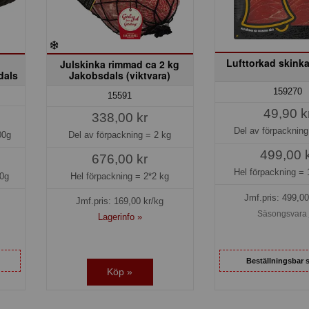
Lufttorkad skinka
Julskinka rimmad ca 2 kg
dals
Jakobsdals (viktvara)
159270
15591
49,90 k
338,00 kr
Del av förpacknin
00g
Del av förpackning =
2 kg
499,00 
676,00 kr
Hel förpackning =
0g
Hel förpackning =
2*2 kg
Jmf.pris:
499,00
Jmf.pris:
169,00
kr/kg
Säsongsvara 
Lagerinfo »
Beställningsbar 
Köp »