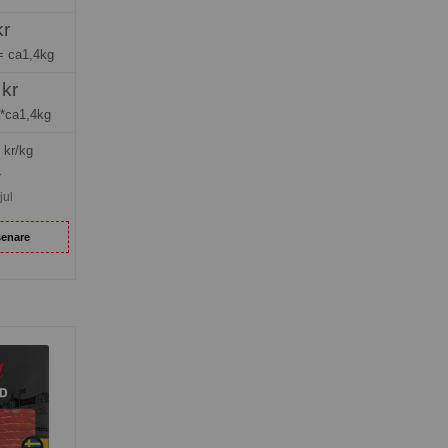
kr
 =
ca1,4kg
 kr
*ca1,4kg
kr/kg
»
jul
senare