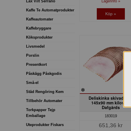
Lagerinfo »
Lax Vilt Serrano
Kaffe Te Automatprodukter
Köp »
Kaffeautomater
Kaffebryggare
Köksprodukter
Livsmedel
Porslin
Presentkort
Påskägg Påskgodis
Små-el
Städ Rengöring Kem
Deliskinka skivad rök
Tillbehör Automater
145x90 mm kilovara
Dafgårds
Torkpapper Tejp
Emballage
183019
651,36 kr
Uteprodukter Fiskars