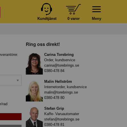
Kundtjänst
0 varor
Meny
Ring oss direkt!
everantörer.
Carina Torebring
Order, kundservice
carina@torebrings.se
0380-478 84
Malin Hellström
Internetorder, kundservice
malin@torebrings.se
0380-478 80
r/rad
Stefan Grip
Kaffe- Varuautomater
stefan@torebrings.se
0380-478 81