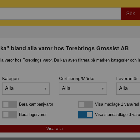
Sök
nka" bland alla varor hos Torebrings Grossist AB
lla varor hos Torebrings varor. Du kan även filtrera på märken kategorier och l
Kategori
Certifiering/Märke
Leverantör
Bara kampanjvaror
Visa maxläge 1 vara/rad
Bara kampanjvaror
Visa maxläge 1 vara/rad
Bara lagervaror
Visa standardläge
Bara lagervaror
Visa standardläge 3 varo