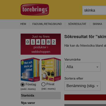
HEM
F&OUML;RETAGSKUND
SÖKRESULTAT
SKINKA
Sökresultat för "ski
Just nu finns
0
1
4
1
8
2
Här kan du fritextsöka bland a
produkter i
webbshoppen
Varumärke
Sortera efter
Privat
Företag
(inkl. moms)
(exkl. moms)
Startsida
Nya varor