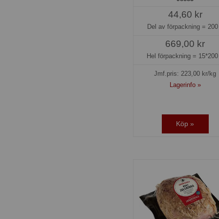
44,60 kr
Del av förpackning =
200
669,00 kr
Hel förpackning =
15*200
Jmf.pris:
223,00
kr/kg
Lagerinfo »
Köp »