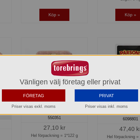
Köp »
Köp »
Vänligen välj företag eller privat
FÖRETAG
PRIVAT
t
Fralla Ost & Skinka GOOD
Gourmetskinka ko
Priser visas exkl. moms
Priser visas inkl. moms
Pärsons
550351
6098801
27,10 kr
47,40 k
Hel förpackning =
1*122 g
Hel förpackning 