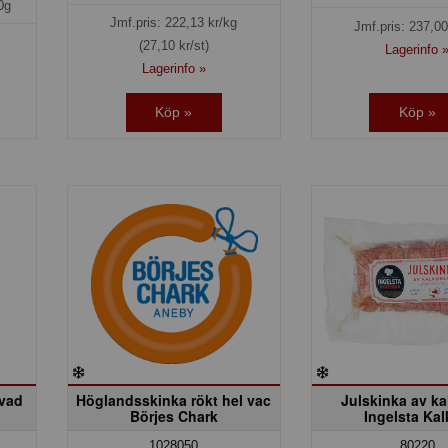
0g
Jmf.pris:
222,13
kr/kg
Jmf.pris:
237,00
(27,10 kr/st)
Lagerinfo 
Lagerinfo »
Köp »
Köp »
ivad
Höglandsskinka rökt hel vac
Julskinka av ka
Börjes Chark
Ingelsta Ka
80220
1028050