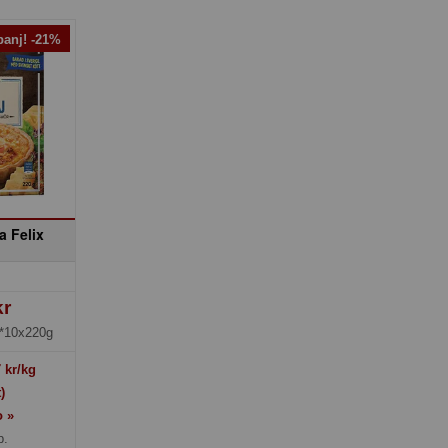
anj! -21%
a Felix
kr
*10x220g
7
kr/kg
)
o »
p.