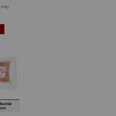
kr/kg
»
lkonlår
lkon