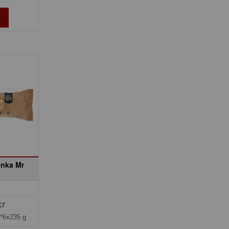
inka Mr
kr
*6x235 g