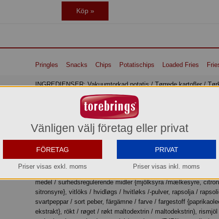
Köp »
Pringles
Snacks
Chips
Potatischips
Loaded Fries
Frie
INGREDIENSER: Vakuumtorkad potatis / Tørrede kartofler / Tørkede
poteter, solrosolja / solsikkeolie, majsmjöl / majsmel, VETEMJÖ
HVEDEMEL/ HVETEMEL, kryddblandning
/krydderiblanding/krydderblanding med smak/smag av/af
kryddade/krydrede pommes frites (vasslepermeatpulver {MJÖLK}
Vänligen välj företag eller privat
vallepermeatpulver {MÆLK} / mysepermeatpulver {MELK}, ostpu
{MJÖLK/ MÆLK/MELK}, maltodextrin, aromaer, salt, kaliumklori
FÖRETAG
PRIVAT
smakförstärkare / smagsforstærkere {mononatriumglutamat, dina
ribonucleotider}, kärnmjölkspulver {MJÖLK} / kærnemælkspulve
Priser visas exkl. moms
Priser visas inkl. moms
kjernemelkspulver {MELK}, lökpulver, socker / sukker, surhetsre
medel / surhedsregulerende midler {mjölksyra /mælkesyre, citron
sitronsyre}, vitlöks / hvidløgs / hvitløks /-pulver, rapsolja / rapsoli
svartpeppar / sort peber, färgämne / farve / fargestoff {paprikaoleo
ekstrakt}, rökt / røget / røkt maltodextrin / maltodekstrin), rismjöl