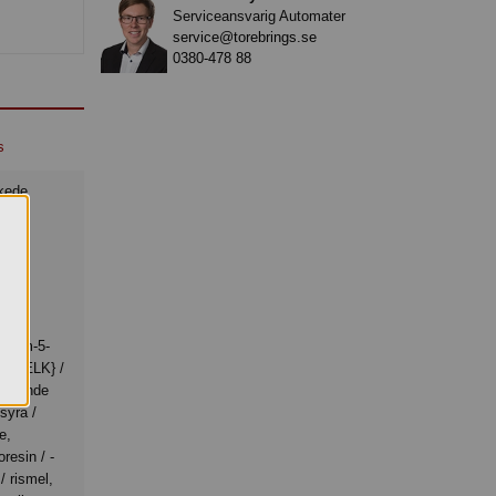
Serviceansvarig Automater
service@torebrings.se
0380-478 88
s
L/
 /
lver
d,
trium-5-
r {MÆLK} /
glerande
syra /
e,
resin / -
 / rismel,