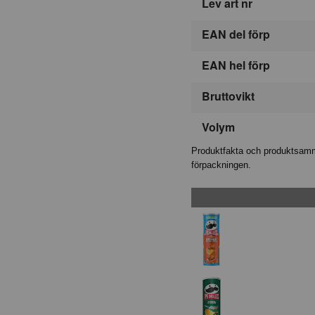
Lev art nr
EAN del förp
EAN hel förp
Bruttovikt
Volym
Produktfakta och produktsamma
förpackningen.