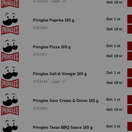
4751858 Lager: 16
Hel: 19 st
Del: 1 st
Pringles Paprika 165 g
4751859
Hel: 19 st
Del: 1 st
Pringles Pizza 165 g
4752257
Hel: 19 st
Del: 1 st
Pringles Salt & Vinegar 165 g
4752244 Lager: 17
Hel: 19 st
Del: 1 st
Pringles Sour Cream & Onion 165 g
4751860
Hel: 19 st
Del: 1 st
Pringles Texas BBQ Sauce 165 g