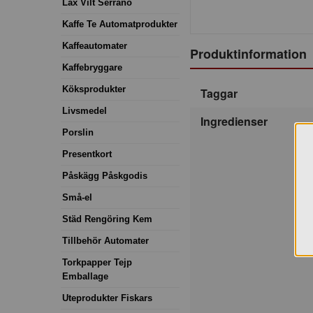
Lax Vilt Serrano
Kaffe Te Automatprodukter
Kaffeautomater
Produktinformation
Kaffebryggare
Köksprodukter
Taggar
Livsmedel
Ingredienser
Porslin
Presentkort
Påskägg Påskgodis
Små-el
Städ Rengöring Kem
Tillbehör Automater
Torkpapper Tejp
Emballage
Uteprodukter Fiskars