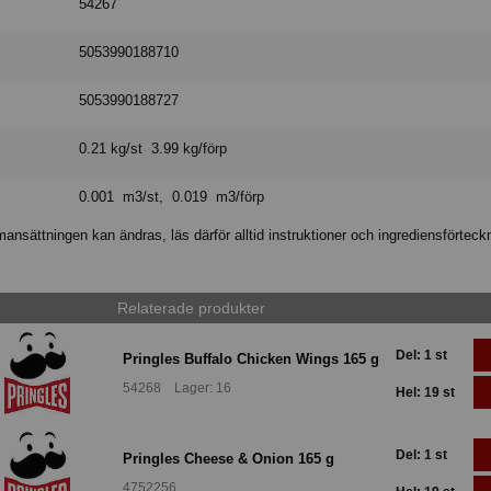
54267
5053990188710
5053990188727
0.21 kg/st 3.99 kg/förp
0.001 m3/st, 0.019 m3/förp
nsättningen kan ändras, läs därför alltid instruktioner och ingrediensförteck
Relaterade produkter
Del: 1 st
Pringles Buffalo Chicken Wings 165 g
54268 Lager: 16
Hel: 19 st
Del: 1 st
Pringles Cheese & Onion 165 g
4752256