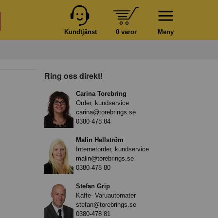
Kundtjänst
0 varor
Meny
Ring oss direkt!
Carina Torebring
Order, kundservice
carina@torebrings.se
0380-478 84
Malin Hellström
Internetorder, kundservice
malin@torebrings.se
0380-478 80
Stefan Grip
Kaffe- Varuautomater
stefan@torebrings.se
0380-478 81