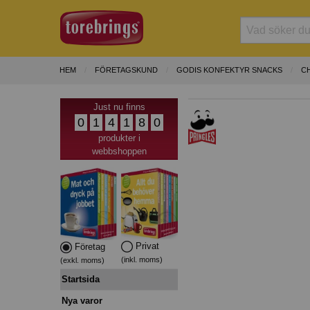
HEM
FÖRETAGSKUND
GODIS KONFEKTYR SNACKS
C
Just nu finns
0
1
4
1
8
0
produkter i
webbshoppen
Privat
Företag
(inkl. moms)
(exkl. moms)
Startsida
Nya varor