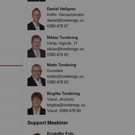
Daniel Hallgren
Kaffe- Varuautomater
daniel@torebrings.se
0380-478 87
Niklas Torebring
Inköp, logistik, IT
niklas@torebrings.se
0380-478 82
Matts Torebring
Grundare
matts@torebrings.se
0380-478 83
Birgitta Torebring
Växel, ekonomi
birgitta@torebrings.se
Växel:
0380-478 80
Support Maskiner
Kristoffer Fyhr