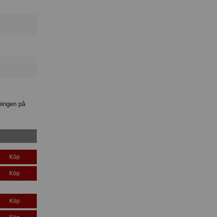
ningen på
Köp
Köp
Köp