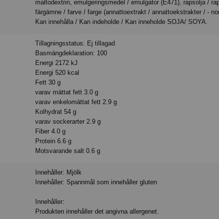
maltodextrin, emulgeringsmedel / emulgator (E471), rapsolja / rap
färgämne / farve / farge (annattoextrakt / annattoekstrakter / - nor
Kan innehålla / Kan indeholde / Kan inneholde SOJA/ SOYA.
Tillagningsstatus: Ej tillagad
Basmängdeklaration: 100
Energi 2172 kJ
Energi 520 kcal
Fett 30 g
varav mättat fett 3.0 g
varav enkelomättat fett 2.9 g
Kolhydrat 54 g
varav sockerarter 2.9 g
Fiber 4.0 g
Protein 6.6 g
Motsvarande salt 0.6 g
Innehåller: Mjölk
Innehåller: Spannmål som innehåller gluten
Innehåller:
Produkten innehåller det angivna allergenet.