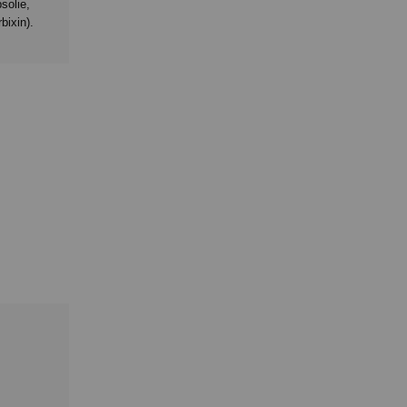
solie,
bixin).