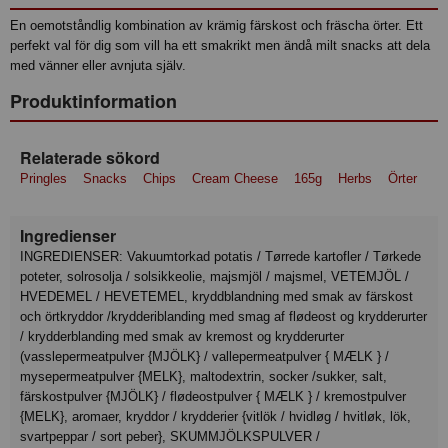
En oemotståndlig kombination av krämig färskost och fräscha örter. Ett
perfekt val för dig som vill ha ett smakrikt men ändå milt snacks att dela
med vänner eller avnjuta själv.
Produktinformation
Relaterade sökord
Pringles
Snacks
Chips
Cream Cheese
165g
Herbs
Örter
Ingredienser
INGREDIENSER: Vakuumtorkad potatis / Tørrede kartofler / Tørkede
poteter, solrosolja / solsikkeolie, majsmjöl / majsmel, VETEMJÖL /
HVEDEMEL / HEVETEMEL, kryddblandning med smak av färskost
och örtkryddor /krydderiblanding med smag af flødeost og krydderurter
/ krydderblanding med smak av kremost og krydderurter
(vasslepermeatpulver {MJÖLK} / vallepermeatpulver { MÆLK } /
mysepermeatpulver {MELK}, maltodextrin, socker /sukker, salt,
färskostpulver {MJÖLK} / flødeostpulver { MÆLK } / kremostpulver
{MELK}, aromaer, kryddor / krydderier {vitlök / hvidløg / hvitløk, lök,
svartpeppar / sort peber}, SKUMMJÖLKSPULVER /