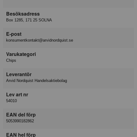
Besöksadress
Box 1285, 171 25 SOLNA
E-post
konsumentkontakt@arvidnordquist.se
Varukategori
Chips
Leverantör
Arvid Nordquist Handelsaktiebolag
Lev art nr
54010
EAN del förp
5053990182862
EAN hel förp