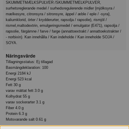
SKUMMETMÆLKSPULVER /SKUMMETMELKPULVER,
surhetsreglerande medel / surhedsregulerende midler {mjölksyra /
mælkesyre, citronsyra / sitronsyre, äppel / æble / eple / -syra},
kaliumklorid, örter / krydderurter, rapsolja / rapsolie), rismjöl /
rismel,maltodextrin, emulgeringsmedel / emulgator (E471), rapsolja /
rapsolie, färgämne / farve / farge (annattoextrakt / annattoekstrakter /
- norbixin). Kan innehålla / Kan indeholde / Kan inneholde SOJA /
SOYA.
Näringsvärde
Tillagningsstatus: Ej tillagad
Basmängdeklaration: 100
Energi 2184 kJ
Energi 523 kcal
Fett 30 g
varav mättat fett 3.0 g
Kolhydrat 55 g
varav sockerarter 3.1 g
Fiber 4.0 g
Protein 6.3 g
Motsvarande salt 0.61 g