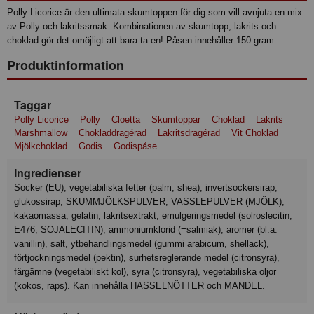
Polly Licorice är den ultimata skumtoppen för dig som vill avnjuta en mix
av Polly och lakritssmak. Kombinationen av skumtopp, lakrits och
choklad gör det omöjligt att bara ta en! Påsen innehåller 150 gram.
Produktinformation
Taggar
Polly Licorice
Polly
Cloetta
Skumtoppar
Choklad
Lakrits
Marshmallow
Chokladdragérad
Lakritsdragérad
Vit Choklad
Mjölkchoklad
Godis
Godispåse
Ingredienser
socker (EU), vegetabiliska fetter (palm, shea), invertsockersirap,
glukossirap, SKUMMJÖLKSPULVER, VASSLEPULVER (MJÖLK),
kakaomassa, gelatin, lakritsextrakt, emulgeringsmedel (solroslecitin,
E476, SOJALECITIN), ammoniumklorid (=salmiak), aromer (bl.a.
vanillin), salt, ytbehandlingsmedel (gummi arabicum, shellack),
förtjockningsmedel (pektin), surhetsreglerande medel (citronsyra),
färgämne (vegetabiliskt kol), syra (citronsyra), vegetabiliska oljor
(kokos, raps). Kan innehålla HASSELNÖTTER och MANDEL.