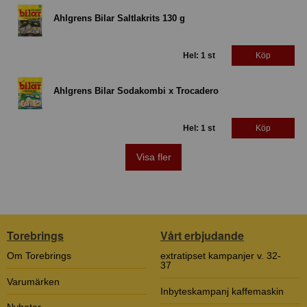
Ahlgrens Bilar Saltlakrits 130 g
Hel: 1 st
Köp
Ahlgrens Bilar Sodakombi x Trocadero
Hel: 1 st
Köp
Visa fler
Torebrings
Vårt erbjudande
Om Torebrings
extratipset kampanjer v. 32-
37
Varumärken
Inbyteskampanj kaffemaskin
Nyheter