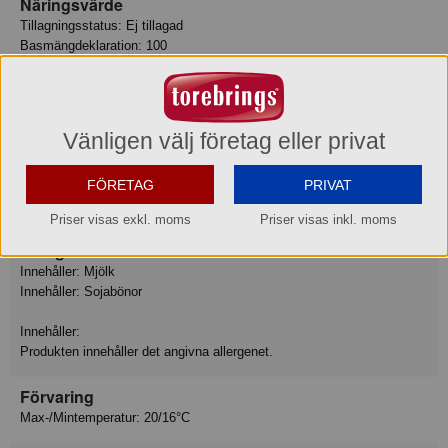
Näringsvärde
Tillagningsstatus: Ej tillagad
Basmängdeklaration: 100
Energi 1972 kJ
Energi 470 kcal
Fett 19 g
varav mättat fett 11 g
Vänligen välj företag eller privat
Kolhydrat 71 g
varav sockerarter 68 g
FÖRETAG
PRIVAT
Protein 4.2 g
Motsvarande salt 0.28 g
Priser visas exkl. moms
Priser visas inkl. moms
Allergiinfo
Innehåller: Mjölk
Innehåller: Sojabönor
Innehåller:
Produkten innehåller det angivna allergenet.
Förvaring
Max-/Mintemperatur: 20/16°C