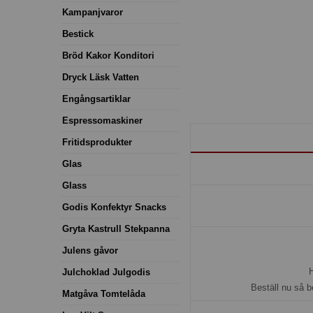
Kampanjvaror
Bestick
Bröd Kakor Konditori
Dryck Läsk Vatten
Engångsartiklar
Espressomaskiner
Fritidsprodukter
Glas
Glass
Godis Konfektyr Snacks
Gryta Kastrull Stekpanna
Julens gåvor
H
Julchoklad Julgodis
Beställ nu så b
Matgåva Tomtelåda