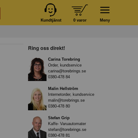
Kundtjänst
0 varor
Meny
Ring oss direkt!
Carina Torebring
Order, kundservice
carina@torebrings.se
0380-478 84
Malin Hellström
Internetorder, kundservice
malin@torebrings.se
0380-478 80
Stefan Grip
Kaffe- Varuautomater
stefan@torebrings.se
0380-478 81