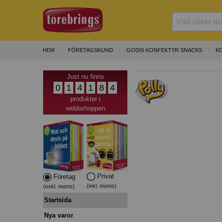
HEM
FÖRETAGSKUND
GODIS KONFEKTYR SNACKS
K
Just nu finns
0
1
4
1
8
4
produkter i
webbshoppen
Privat
Företag
(inkl. moms)
(exkl. moms)
Startsida
Nya varor