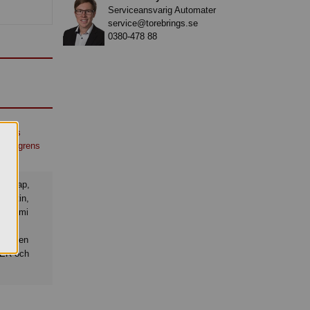
Serviceansvarig Automater
service@torebrings.se
0380-478 88
Godis
Ahlgrens
elatin,
 (gummi
ärgämnen
TER och