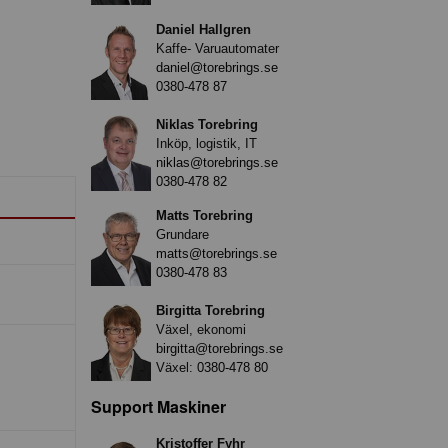
Daniel Hallgren
Kaffe- Varuautomater
daniel@torebrings.se
0380-478 87
Niklas Torebring
Inköp, logistik, IT
niklas@torebrings.se
0380-478 82
Matts Torebring
Grundare
matts@torebrings.se
0380-478 83
Birgitta Torebring
Växel, ekonomi
birgitta@torebrings.se
Växel:
0380-478 80
Support Maskiner
Kristoffer Fyhr