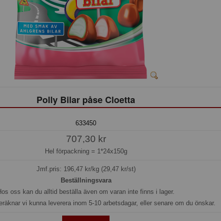
Polly Bilar påse Cloetta
633450
707,30 kr
Hel förpackning =
1*24x150g
Jmf.pris:
196,47
kr/kg (29,47 kr/st)
Beställningsvara
os oss kan du alltid beställa även om varan inte finns i lager.
eräknar vi kunna leverera inom 5-10 arbetsdagar, eller senare om du önskar.