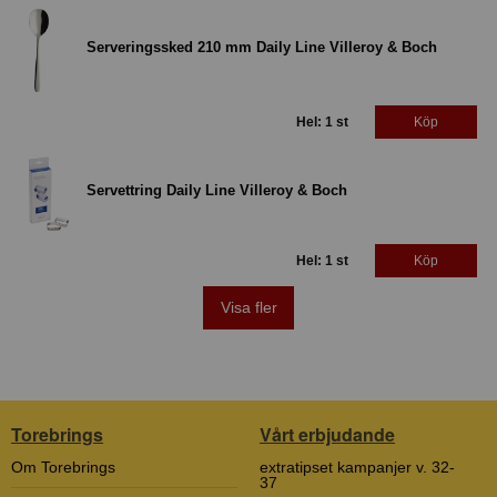
Serveringssked 210 mm Daily Line Villeroy & Boch
Hel: 1 st
Köp
Servettring Daily Line Villeroy & Boch
Hel: 1 st
Köp
Visa fler
Torebrings
Vårt erbjudande
Om Torebrings
extratipset kampanjer v. 32-
37