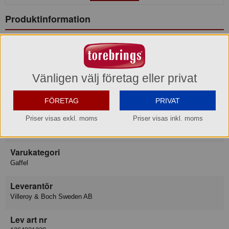
Produktinformation
Varumärke
Villeroy & Boch
Vänligen välj företag eller privat
Konsumentkontakt
Villeroy & Boch Gustavsberg AB
FÖRETAG
PRIVAT
Telefon
08-570 391 00
Priser visas exkl. moms
Priser visas inkl. moms
Hemsida
https://www.villeroy-boch.se/service/contact/
Varukategori
Gaffel
Leverantör
Villeroy & Boch Sweden AB
Lev art nr