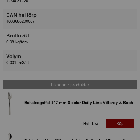
1264031220
EAN hel förp
4003686200067
Bruttovikt
0.08 kg/förp
Volym
0.001 m3/st
Liknande produkter
Bakelsegaffel 147 mm 6 delar Daily Line Villeroy & Boch
Hel: 1 st
Köp