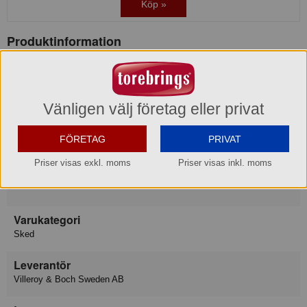
Köp »
Produktinformation
Varumärke
Villeroy & Boch
Vänligen välj företag eller privat
Konsumentkontakt
FÖRETAG
PRIVAT
Villeroy & Boch Gustavsberg AB
Telefon
08-570 391 00
Priser visas exkl. moms
Priser visas inkl. moms
Hemsida
https://www.villeroy-boch.se/service/contact/
Varukategori
Sked
Leverantör
Villeroy & Boch Sweden AB