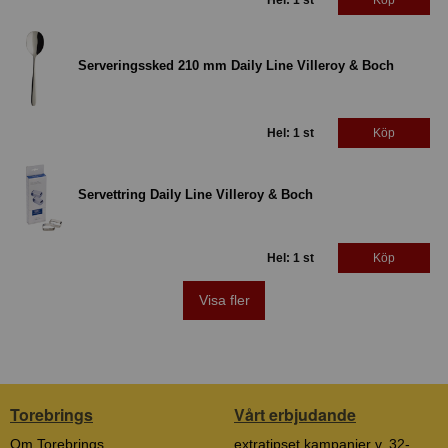
Hel: 1 st
Köp
Serveringssked 210 mm Daily Line Villeroy & Boch
Hel: 1 st
Köp
Servettring Daily Line Villeroy & Boch
Hel: 1 st
Köp
Visa fler
Torebrings
Vårt erbjudande
Om Torebrings
extratipset kampanjer v. 32-