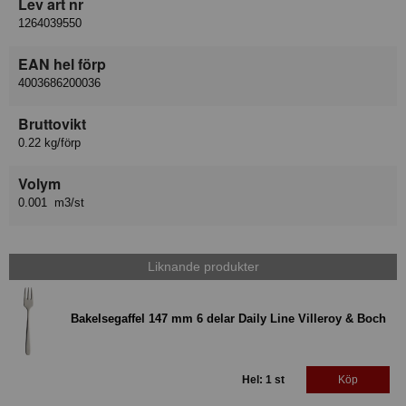
Lev art nr
1264039550
EAN hel förp
4003686200036
Bruttovikt
0.22 kg/förp
Volym
0.001 m3/st
Liknande produkter
Bakelsegaffel 147 mm 6 delar Daily Line Villeroy & Boch
Hel: 1 st
Köp