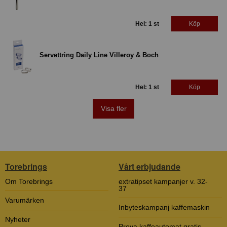
Hel: 1 st
Köp
Servettring Daily Line Villeroy & Boch
Hel: 1 st
Köp
Visa fler
Torebrings
Vårt erbjudande
Om Torebrings
extratipset kampanjer v. 32-
37
Varumärken
Inbyteskampanj kaffemaskin
Nyheter
Prova kaffeautomat gratis