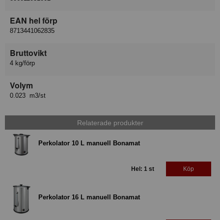
EAN hel förp
8713441062835
Bruttovikt
4 kg/förp
Volym
0.023 m3/st
Relaterade produkter
Perkolator 10 L manuell Bonamat
Hel: 1 st
Köp
Perkolator 16 L manuell Bonamat