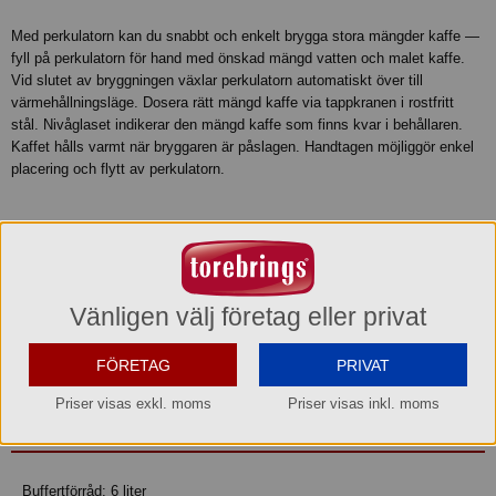
Med perkulatorn kan du snabbt och enkelt brygga stora mängder kaffe —
fyll på perkulatorn för hand med önskad mängd vatten och malet kaffe.
Vid slutet av bryggningen växlar perkulatorn automatiskt över till
värmehållningsläge. Dosera rätt mängd kaffe via tappkranen i rostfritt
stål. Nivåglaset indikerar den mängd kaffe som finns kvar i behållaren.
Kaffet hålls varmt när bryggaren är påslagen. Handtagen möjliggör enkel
placering och flytt av perkulatorn.
• Manuell påfyllning som gör att maskinen kan placeras var som helst.
• Utan vattenanslutning
• Dubbelmantlad i rostfritt stål
• Kran och filter i rostfritt stål
Vänligen välj företag eller privat
• Okrossbart nivåglas
• Torrkokningsskydd
FÖRETAG
PRIVAT
• Tydlig på- och avstängningsknapp
• Automatisk värmehållning
Priser visas exkl. moms
Priser visas inkl. moms
Produktinformation
Buffertförråd: 6 liter