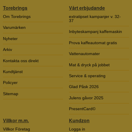
Torebrings
Vårt erbjudande
Om Torebrings
extratipset kampanjer v. 32-
37
Varumärken
Inbyteskampanj kaffemaskin
Nyheter
Prova kaffeautomat gratis
Arkiv
Vattenautomater
Kontakta oss direkt
Mat & dryck på jobbet
Kundtjänst
Service & operating
Policyer
Glad Påsk 2026
Sitemap
Julens gåvor 2025
PresentCard©
Villkor m.m.
Kundzon
Villkor Företag
Logga in